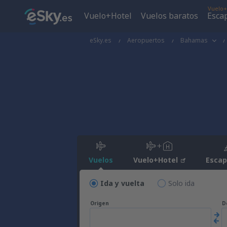
Vuelo+
Vuelo+Hotel
Vuelos baratos
Esca
eSky.es
Aeropuertos
Bahamas
Vuelos
Vuelo+Hotel
Esca
Ida y vuelta
Solo ida
Origen
D