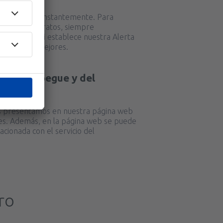
as cambian constantemente. Para
37
ises
(VLC)
A PARTIR DE:
EUR
lletes más baratos, siempre
ponibles y, si establece nuestra Alerta
 sobre las mejores.
42
)
A PARTIR DE:
EUR
io del despegue y del
 Bahama?
das presentamos en nuestra página web
ones. Además, en la página web se puede
acionada con el servicio del
ro