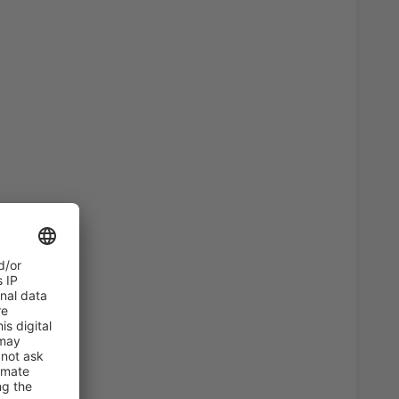
46
)
A PARTIR DE:
EUR
36
)
A PARTIR DE:
EUR
82
)
A PARTIR DE:
EUR
47
s
(MAD)
A PARTIR DE:
EUR
108
irport
(ALC)
A PARTIR DE:
EUR
102
erteventura
(FUE)
A PARTIR DE:
EUR
94
)
A PARTIR DE:
EUR
a, Santiago de
33
A PARTIR DE:
EUR
48
BIO)
A PARTIR DE:
EUR
74
ria
(LPA)
A PARTIR DE:
EUR
94
s
(MAD)
A PARTIR DE:
EUR
57
BIO)
A PARTIR DE:
EUR
36
ises
(VLC)
A PARTIR DE:
EUR
79
E)
A PARTIR DE:
EUR
23
asso
(AGP)
A PARTIR DE:
EUR
54
)
A PARTIR DE:
EUR
38
s
(MAD)
A PARTIR DE:
EUR
180
SLM)
A PARTIR DE:
EUR
90
s
(MAD)
A PARTIR DE:
EUR
35
asso
(AGP)
A PARTIR DE:
EUR