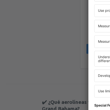
Timothy
United S
America,
Jun
✔️ ¿Qué aerolíneas vuelan d
Grand Bahama?