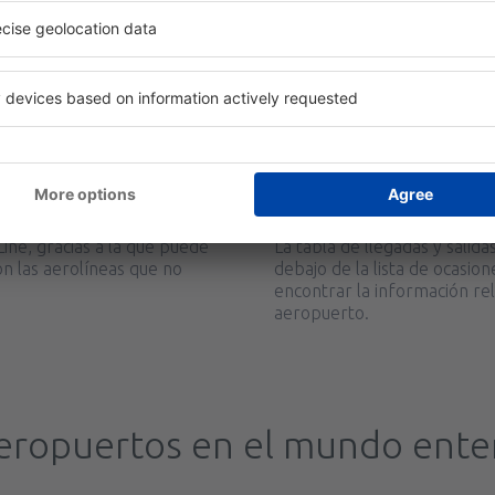
en vuelos desde y hacia
Las ofertas de las aerolíne
desde
Valencia, Valencia-Man
ectamente en nuestra
ayudarte a encontrar los bi
supervisamos las ofertas dis
de Precios, le informaremos
desde
Barcelona, El Prat
(BCN
hama opera los
✔️ ¿Cuál es el horar
aterrizaje en Grand
ine, gracias a la que puede
La tabla de llegadas y sali
on las aerolíneas que no
debajo de la lista de ocasi
encontrar la información rel
aeropuerto.
eropuertos en el mundo ente