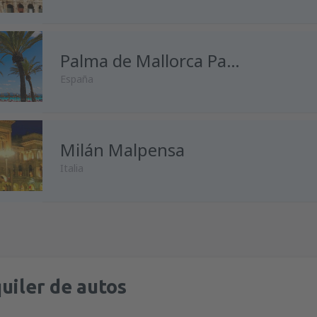
desde
Málaga, Pablo Ruiz Pic
desde
Madrid, Madrid-Baraja
Palma de Mallorca Palma de Mallorca
España
desde
Alicante, Alicante Intl A
desde
Málaga, Pablo Ruiz Pic
desde
Madrid, Madrid-Baraja
Milán Malpensa
desde
Madrid, Madrid-Baraja
Italia
desde
Málaga, Pablo Ruiz Pic
desde
Barcelona, El Prat
(BCN
desde
Oviedo, Asturias
(OVD)
desde
Madrid, Madrid-Baraja
desde
Madrid, Madrid-Baraja
desde
Málaga, Pablo Ruiz Pic
desde
Barcelona, El Prat
(BCN
desde
Barcelona, El Prat
(BCN
uiler de autos
desde
Barcelona, El Prat
(BCN
desde
Palma de Mallorca, Pal
desde
Barcelona, El Prat
(BCN