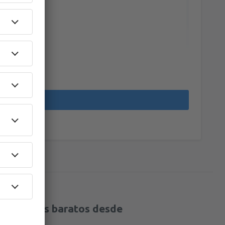
44
A PARTIR DE:
EUR
37
ises
(VLC)
A PARTIR DE:
EUR
45
ón
(MAH)
A PARTIR DE:
EUR
49
)
A PARTIR DE:
EUR
37
ma de Mallorca
(PMI)
A PARTIR DE:
EUR
34
irport
(ALC)
A PARTIR DE:
EUR
66
)
A PARTIR DE:
EUR
nerife Sur - Reina Sofia
107
A PARTIR DE:
EUR
vuelos más baratos desde
36
ises
(VLC)
A PARTIR DE:
EUR