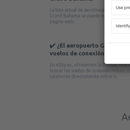
La lista actual de aerolíneas que ofrec
Grand Bahama se puede encontrar dir
página web.
✔️ ¿El aeropuerto Grand Ba
vuelos de conexión?
En eSky.es, ofrecemos la función MultiL
buscar los vuelos de conexión incluso c
colaboran directamente entre sí.
A