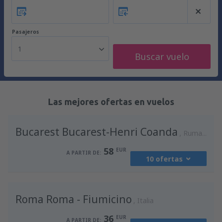
Pasajeros
1
Buscar vuelo
Las mejores ofertas en vuelos
Bucarest Bucarest-Henri Coanda
Rumania
58
EUR
A PARTIR DE:
10 ofertas
desde
Madrid, Madrid-Barajas
(MAD)
Roma Roma - Fiumicino
94
Italia
A PARTIR DE:
EUR
36
EUR
A PARTIR DE: