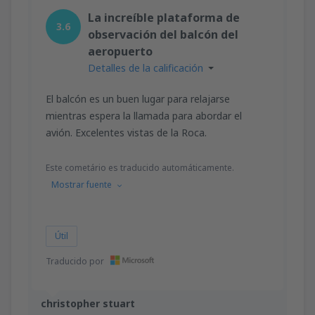
desde
Valencia, Valencia-Manises
(VLC)
La increíble plataforma de
36
3.6
A PARTIR DE:
EUR
observación del balcón del
aeropuerto
desde
Valencia, Valencia-Manises
(VLC)
Detalles de la calificación
37
A PARTIR DE:
EUR
El balcón es un buen lugar para relajarse
mientras espera la llamada para abordar el
desde
Barcelona, El Prat
(BCN)
avión. Excelentes vistas de la Roca.
42
A PARTIR DE:
EUR
Este cometário es traducido automáticamente.
Mostrar fuente
Útil
Traducido por
christopher stuart