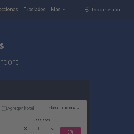
acciones
Traslados
Más
Inicia sesión
s
irport
Agregar hotel
Clase:
Turista
Pasajeros
1