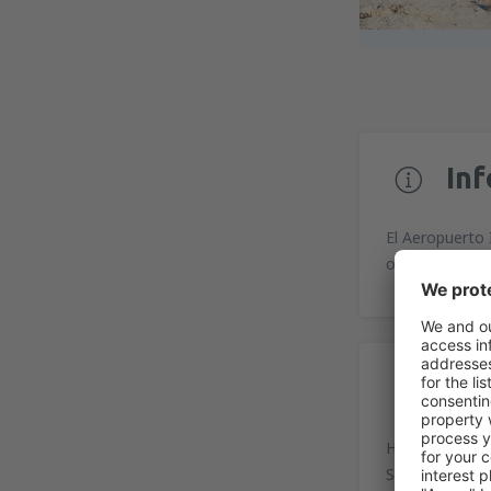
In
El Aeropuerto 
ofrecen vuelos
In
Heraklion Niko
Str. Ikarou, N 