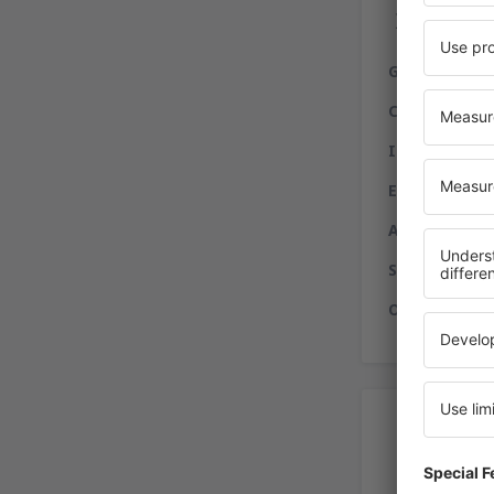
Ser
Gastronomía
Compras:
free
Internet:
serv
Entidades fin
Alquiler de a
Servicios a d
Otros servici
Alq