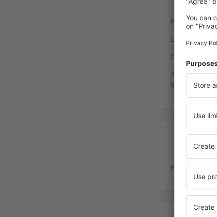
Existen servic
Las paradas de 
Coordenadas p
35°20'12"N, 2
Se puede acced
Es
Playa de estac