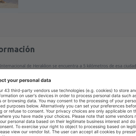
formación
Internacional de Heraklion se encuentra a 5 kilómetros de esa ciuda
 domésticos e internacionales a los principales destinos de Europa.
gresando
s Kazantzakis International Airport
Alikarnassos, 71601, Iráclio, Creta