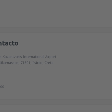
ntacto
s Kazantzakis International Airport
Alikarnassos, 71601, Iráclio, Creta
800