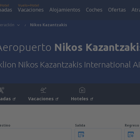
Hotel
Vuelo+Hotel
padas
Vacaciones
Alojamientos
Coches
Ofertas
Atr
eraclión
Nikos Kazantzakis
Aeropuerto
Nikos Kazantzaki
lion Nikos Kazantzakis International A
padas
Vacaciones
Hoteles
estino
Salida
Regreso