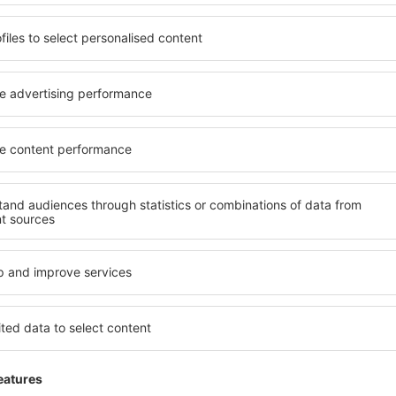
vicios
:
restaurantes, cafeterías y bares.
shop, regalería, venta de diarios y revistas.
icio de internet Wi-Fi.
ancieras:
cajeros automáticos y casa de cambio.
utos:
Hertz, Avis, Eurodollar, National, Eurocarter, Sixt, Budget, Aut
iscapacitados:
infraestructura adaptada en baños y accesos.
os:
correo, salas VIP, teléfonos públicos, enfermería, puesto de infor
uiler de autos