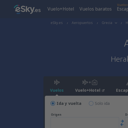
Vuelo+
Vuelo+Hotel
Vuelos baratos
Esca
eSky.es
Aeropuertos
Grecia
H
Herak
Vuelos
Vuelo+Hotel
Esca
Ida y vuelta
Solo ida
Origen
D