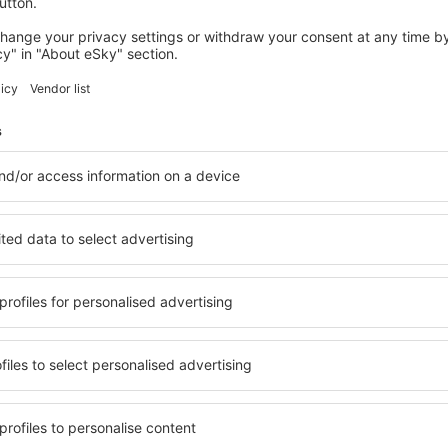
ios de corta y larga distancia, que conectan el aeropuerto con las lo
taxis se sitúan en la salida de la terminal.
ara sistema de GPS:
5°10'23"E
er al aeropuerto por la autovía Dikeossinis Makariou, que conduce 
tacionamiento
ionamiento con capacidad para 500 vehículos.