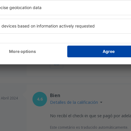
General:
5
Localización:
desde
Valencia, Valencia-Man
Señalización del aeropuerto:
3
Tiendas:
Servicios:
5
Check-in:
desde
Barcelona, El Prat
(BCN
Útil
Bien
,
Abril 2024
4.6
Detalles de la calificación
No recibí el check-in que se pagó por adel
Este cometário es traducido automáticamente.