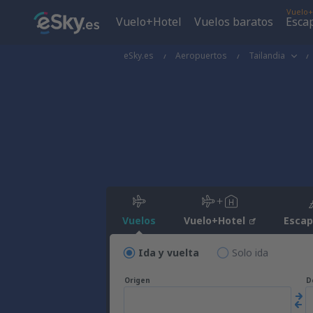
Vuelo+
Vuelo+Hotel
Vuelos baratos
Esca
eSky.es
Aeropuertos
Tailandia
Vuelos
Vuelo+Hotel
Esca
Ida y vuelta
Solo ida
Origen
D