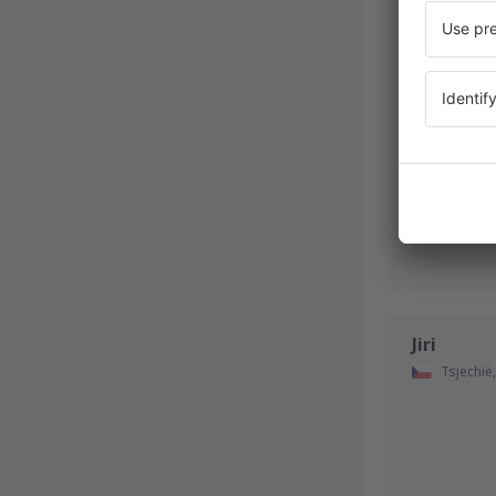
Jiri
Tsjechië