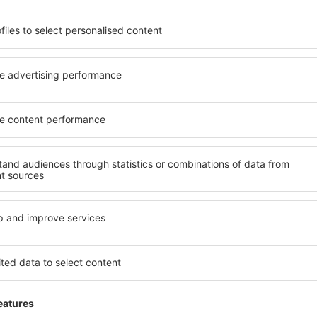
desde
Ibiza, Ibiza
(IBZ)
desde
Valencia, Valencia-Man
desde
Mahon, Menorca Mah
desde
Barcelona, El Prat
(BCN
Hermoso aeropuerto
rzo 2023
5
Detalles de la calificación
desde
Palma de Mallorca, Pal
desde
Alicante, Alicante Intl A
Su estilo rústico es precioso
desde
Sevilla, San Pablo
(SVQ
Útil
desde
Granadilla de Abona, Te
(TFS)
Hards
Phuket Intl is a very modern airp
 Koninkrijk,
4.5
boarding gate everything was per
desde
Valencia, Valencia-Man
Detalles de la calificación