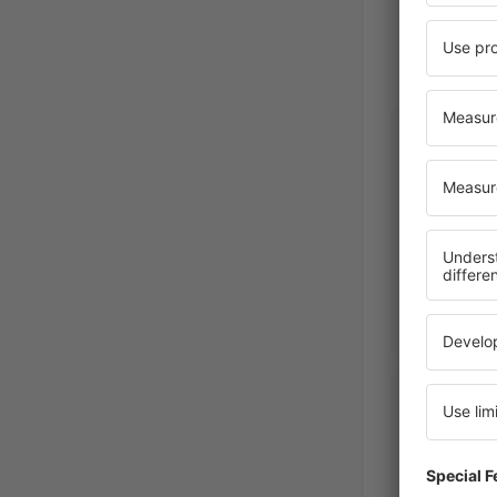
Wilda
Chili,
Ma
Davey G 
Verenigd
Enero 2026