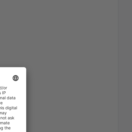
46
)
A PARTIR DE:
EUR
36
)
A PARTIR DE:
EUR
82
)
A PARTIR DE:
EUR
47
s
(MAD)
A PARTIR DE:
EUR
108
irport
(ALC)
A PARTIR DE:
EUR
102
erteventura
(FUE)
A PARTIR DE:
EUR
94
)
A PARTIR DE:
EUR
a, Santiago de
33
A PARTIR DE:
EUR
48
BIO)
A PARTIR DE:
EUR
74
ria
(LPA)
A PARTIR DE:
EUR
94
s
(MAD)
A PARTIR DE:
EUR
57
BIO)
A PARTIR DE:
EUR
36
ises
(VLC)
A PARTIR DE:
EUR
79
E)
A PARTIR DE:
EUR
23
asso
(AGP)
A PARTIR DE:
EUR
54
)
A PARTIR DE:
EUR
38
s
(MAD)
A PARTIR DE:
EUR
190
SLM)
A PARTIR DE:
EUR
90
s
(MAD)
A PARTIR DE:
EUR
35
asso
(AGP)
A PARTIR DE:
EUR