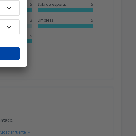
5
Sala de espera:
5
37
ises
(VLC)
A PARTIR DE:
EUR
3
Limpieza:
5
5
42
)
A PARTIR DE:
EUR
antado.
Mostrar fuente