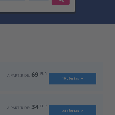
69
EUR
A PARTIR DE:
10 ofertas
94
s
(MAD)
A PARTIR DE:
EUR
34
EUR
A PARTIR DE:
24 ofertas