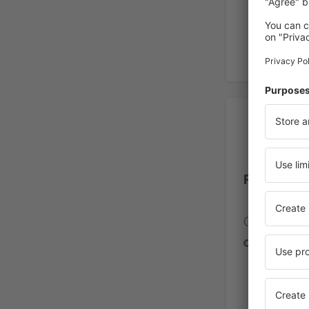
Op
Phuket A
Calificaci
opinione