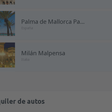
desde
Málaga, Pablo Ruiz Pic
desde
Madrid, Madrid-Baraja
Palma de Mallorca Palma de Mallorca
España
desde
Alicante, Alicante Intl A
desde
Málaga, Pablo Ruiz Pic
desde
Madrid, Madrid-Baraja
Milán Malpensa
desde
Madrid, Madrid-Baraja
Italia
desde
Málaga, Pablo Ruiz Pic
desde
Barcelona, El Prat
(BCN
desde
Oviedo, Asturias
(OVD)
desde
Madrid, Madrid-Baraja
desde
Madrid, Madrid-Baraja
desde
Málaga, Pablo Ruiz Pic
desde
Barcelona, El Prat
(BCN
desde
Barcelona, El Prat
(BCN
uiler de autos
desde
Barcelona, El Prat
(BCN
desde
Palma de Mallorca, Pal
desde
Barcelona, El Prat
(BCN