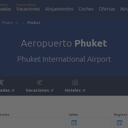
Hotel
Vuelo+Hotel
padas
Vacaciones
Alojamientos
Coches
Ofertas
Atr
Phuket
Phuket
Aeropuerto
Phuket
Phuket International Airport
padas
Vacaciones
Hoteles
estino
Salida
Regreso