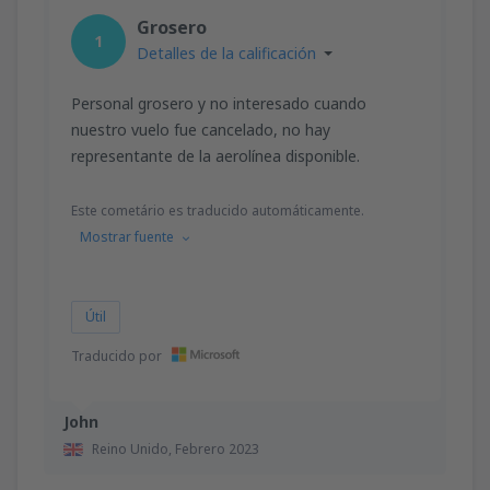
desde
Valencia, Valencia-Manises
(VLC)
Grosero
36
1
A PARTIR DE:
EUR
Detalles de la calificación
desde
Valencia, Valencia-Manises
(VLC)
Personal grosero y no interesado cuando
37
A PARTIR DE:
EUR
nuestro vuelo fue cancelado, no hay
representante de la aerolínea disponible.
desde
Barcelona, El Prat
(BCN)
42
Este cometário es traducido automáticamente.
A PARTIR DE:
EUR
Mostrar fuente
Útil
Traducido por
John
Reino Unido,
Febrero 2023