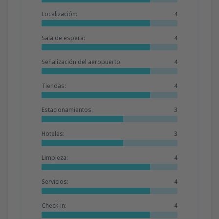
Localización:
4
Sala de espera:
4
Señalización del aeropuerto:
4
Tiendas:
4
Estacionamientos:
3
Hoteles:
3
Limpieza:
4
Servicios:
4
Check-in:
4