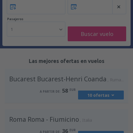
Pasajeros
1
Buscar vuelo
Las mejores ofertas en vuelos
Bucarest Bucarest-Henri Coanda
Rumania
58
EUR
A PARTIR DE:
10 ofertas
desde
Madrid, Madrid-Barajas
(MAD)
Roma Roma - Fiumicino
94
Italia
A PARTIR DE:
EUR
36
EUR
A PARTIR DE: