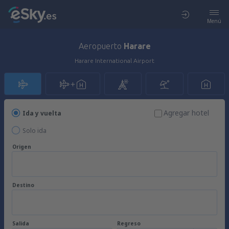
Menú
Aeropuerto
Harare
Harare International Airport
Agregar hotel
Ida y vuelta
Solo ida
Origen
Destino
Salida
Regreso