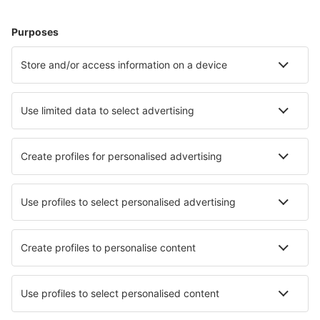
Bauru-Arealva (JTC)
Bom Jesus da Lapa Airport (LAZ)
Bonito Airport (BYO)
Borba Airport (RBB)
Vilhena Brigadeiro Camarao (BVH)
Patos Brigadeiro Firmino Ayres (JPO)
Cabo Frio (CFB)
Cajazeiras Pedro Vieira Moreira (CJZ)
Caldas Novas (CLV)
Campo Mourao Airport (CBW)
Campinas