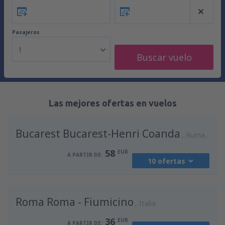
Pasajeros
1
Buscar vuelo
Las mejores ofertas en vuelos
Bucarest Bucarest-Henri Coanda
Rumania
58
EUR
A PARTIR DE:
10 ofertas
desde
Madrid, Madrid-Barajas
(MAD)
Roma Roma - Fiumicino
94
Italia
A PARTIR DE:
EUR
36
EUR
A PARTIR DE: