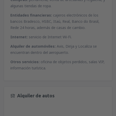
desde
Málaga, Pablo Ruiz Picasso
(AGP)
desde
Ibiza, Ibiza
(IBZ)
algunas tiendas de ropa.
46
A PARTIR DE:
EUR
44
A PARTIR DE:
EUR
Entidades financieras:
cajeros electrónicos de los
bancos Bradesco, HSBC, Itaú, Real, Banco do Brasil,
desde
Valencia, Valencia-Manises
(VLC)
desde
Mahon, Menorca Mahón
(MAH)
Rede 24 horas, además de casas de cambio.
37
A PARTIR DE:
EUR
51
A PARTIR DE:
EUR
Internet:
servicio de Internet Wi-Fi.
desde
Barcelona, El Prat
(BCN)
Alquiler de automóviles:
Avis, Dirija y Localiza se
desde
Palma de Mallorca, Palma de
49
A PARTIR DE:
EUR
Mallorca
(PMI)
encuentran dentro del aeropuerto.
37
A PARTIR DE:
EUR
Otros servicios:
oficina de objetos perdidos, salas VIP,
desde
Alicante, Alicante Intl Airport
(ALC)
información turística.
36
A PARTIR DE:
EUR
desde
Sevilla, San Pablo
(SVQ)
66
A PARTIR DE:
EUR
desde
Granadilla de Abona, Tenerife Sur -
Alquiler de autos
Reina Sofia
(TFS)
107
A PARTIR DE:
EUR