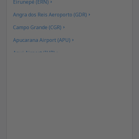
Eirunepé (ERN)
Angra dos Reis Aeroporto (GDR)
Campo Grande (CGR)
Apucarana Airport (APU)
Apui Airport (IUP)
Aracatuba Dario Guarita (ARU)
Aragarcas Airport (ARS)
Araguaina Airport (AUX)
Arapongas Airport (APX)
Araripina Airport (JAW)
Ariquemes Airport (AQM)