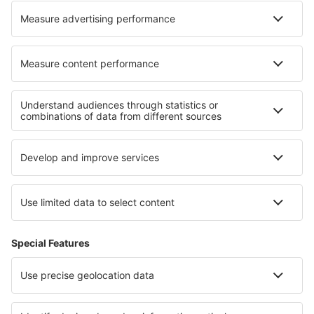
Canela Airport (CEL)
Cacoal (OAL)
Carajás (CKS)
Cariri (JDO)
Cacador (CFC)
Cataratas (IGU)
Chapada Diamantina (LEC)
Cianorte Airport (GGH)
Coari (CIZ)
Conceicao do Araguaia Airport (CDJ)
Concordia Airport (CCI)