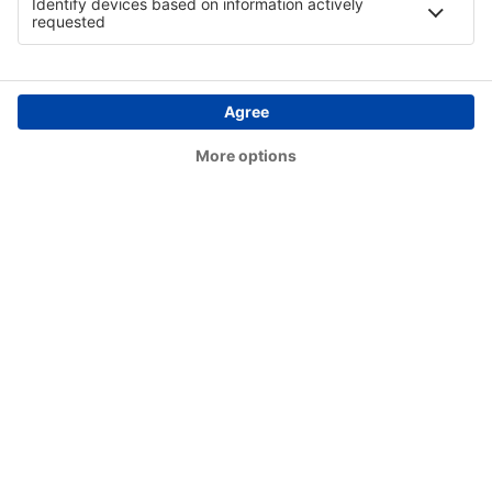
Confresa Airport (CFO)
Sao Paulo
Conselheiro Lafaiete Airport (QDF)
Cornelio Procopio Airport (CKO)
Lages Antônio Correia Pinto de Macedo Airport
(LAJ)
Corumbá Intl Airport (CMG)
Crateus Airport (JCS)
Cruzeiro do Sul (CZS)
César Bombonato (UDI)
Diamantina (DTI)
Criciuma (CCM)