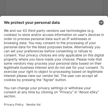
Arraias Airport (AAI)
Bragança Paulista Airport (BJP)
Boa Vista Atlas Brasil Cantanhede (BVB)
Balsas Airport (BSS)
Barcelos Airport (BAZ)
Barra Do Garcas Airport (BPG)
Barreiras Airport (BRA)
Barreirinhas (BRB)
Campos dos Goytacazes Bartolomeo Lisandro
(CAW)
Araraquara Bartolomeu de Gusmao (AQA)