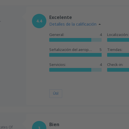
Excelente
,
4.4
Detalles de la calificación
5
General:
4
Localización:
Señalización del aeropuerto:
5
Tiendas:
Servicios:
4
Check-in:
Útil
Bien
tates Of
3