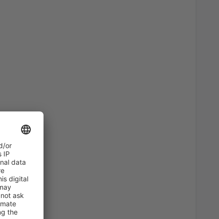
46
)
A PARTIR DE:
EUR
36
)
A PARTIR DE:
EUR
82
)
A PARTIR DE:
EUR
47
s
(MAD)
A PARTIR DE:
EUR
108
irport
(ALC)
A PARTIR DE:
EUR
94
erteventura
(FUE)
A PARTIR DE:
EUR
94
)
A PARTIR DE:
EUR
a, Santiago de
33
A PARTIR DE:
EUR
64
BIO)
A PARTIR DE:
EUR
74
ria
(LPA)
A PARTIR DE:
EUR
94
s
(MAD)
A PARTIR DE:
EUR
57
BIO)
A PARTIR DE:
EUR
36
ises
(VLC)
A PARTIR DE:
EUR
72
E)
A PARTIR DE:
EUR
23
asso
(AGP)
A PARTIR DE:
EUR
54
)
A PARTIR DE:
EUR
38
s
(MAD)
A PARTIR DE:
EUR
180
SLM)
A PARTIR DE:
EUR
90
s
(MAD)
A PARTIR DE:
EUR
35
asso
(AGP)
A PARTIR DE:
EUR