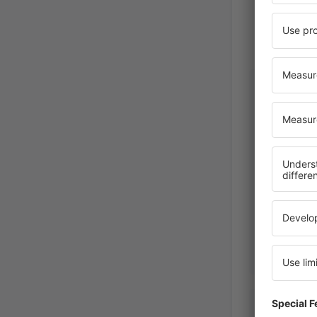
Leigh
United S
America,
Feb
Dominik