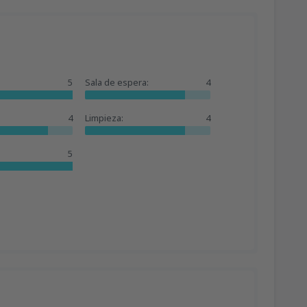
5
Sala de espera:
4
4
Limpieza:
4
5