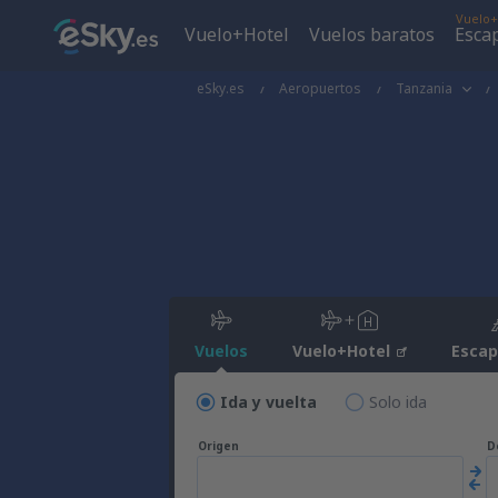
Vuelo+
Vuelo+Hotel
Vuelos baratos
Esca
eSky.es
Aeropuertos
Tanzania
Vuelos
Vuelo+Hotel
Esca
Ida y vuelta
Solo ida
Origen
D