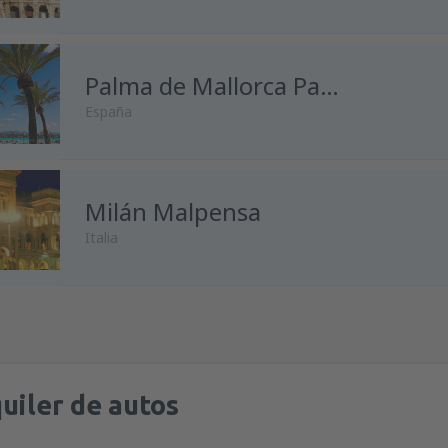
desde
Málaga, Pablo Ruiz Pic
desde
Madrid, Madrid-Baraja
Palma de Mallorca Palma de Mallorca
España
desde
Alicante, Alicante Intl A
desde
Málaga, Pablo Ruiz Pic
desde
Madrid, Madrid-Baraja
Milán Malpensa
desde
Madrid, Madrid-Baraja
Italia
desde
Málaga, Pablo Ruiz Pic
desde
Barcelona, El Prat
(BCN
desde
Oviedo, Asturias
(OVD)
desde
Madrid, Madrid-Baraja
desde
Madrid, Madrid-Baraja
desde
Málaga, Pablo Ruiz Pic
desde
Barcelona, El Prat
(BCN
desde
Barcelona, El Prat
(BCN
uiler de autos
desde
Barcelona, El Prat
(BCN
desde
Palma de Mallorca, Pal
desde
Barcelona, El Prat
(BCN