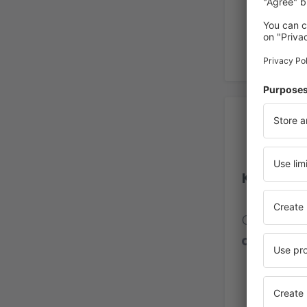
Op
Kilimanja
Calificaci
opinione