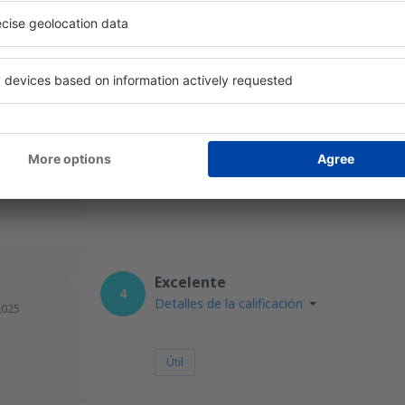
¡Todo esto sin el zatrutu!
Marzo 2019
4.9
Detalles de la calificación
desde
Valencia, Valencia-Man
Es la más visitada por mí en el aeropuer
Este cometário es traducido automáticamente.
desde
Barcelona, El Prat
(BCN
Útil
1
Excelente
4
Detalles de la calificación
2025
Útil