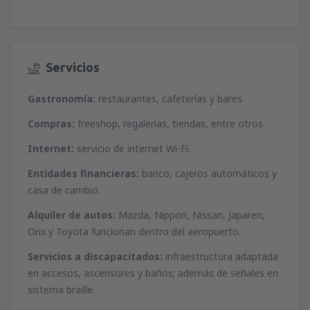
desde
Málaga, Pablo Ruiz Picasso
(AGP)
desde
Ibiza, Ibiza
(IBZ)
51
A PARTIR DE:
EUR
44
A PARTIR DE:
EUR
desde
Valencia, Valencia-Manises
(VLC)
Servicios
desde
Mahon, Menorca Mahón
(MAH)
37
A PARTIR DE:
EUR
45
A PARTIR DE:
EUR
Gastronomía:
restaurantes, cafeterías y bares.
desde
Barcelona, El Prat
(BCN)
Compras:
freeshop, regalerías, tiendas, entre otros.
desde
Palma de Mallorca, Palma de
52
A PARTIR DE:
EUR
Mallorca
(PMI)
Internet:
servicio de internet Wi-Fi.
37
A PARTIR DE:
EUR
desde
Alicante, Alicante Intl Airport
(ALC)
Entidades financieras:
banco, cajeros automáticos y
34
casa de cambio.
A PARTIR DE:
EUR
desde
Sevilla, San Pablo
(SVQ)
66
A PARTIR DE:
EUR
Alquiler de autos:
Mazda, Nippon, Nissan, Japaren,
Orix y Toyota funcionan dentro del aeropuerto.
desde
Granadilla de Abona, Tenerife Sur -
Servicios a discapacitados:
infraestructura adaptada
Reina Sofia
(TFS)
en accesos, ascensores y baños; además de señales en
102
A PARTIR DE:
EUR
sistema braille.