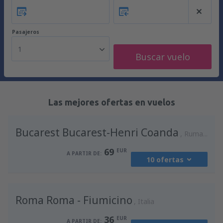
Pasajeros
1
Buscar vuelo
Las mejores ofertas en vuelos
Bucarest Bucarest-Henri Coanda
Rumania
69
EUR
A PARTIR DE:
10 ofertas
desde
Madrid, Madrid-Barajas
(MAD)
Roma Roma - Fiumicino
90
Italia
A PARTIR DE:
EUR
36
EUR
A PARTIR DE: