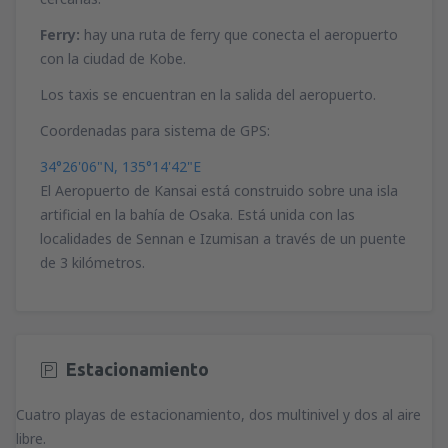
desde
Málaga, Pablo Ruiz Picasso
(AGP)
Ferry:
hay una ruta de ferry que conecta el aeropuerto
35
desde
San Sebastián, San Sebastián
(EAS)
A PARTIR DE:
EUR
desde
Madrid, Madrid-Barajas
(MAD)
con la ciudad de Kobe.
62
A PARTIR DE:
55
EUR
A PARTIR DE:
EUR
Los taxis se encuentran en la salida del aeropuerto.
desde
Palma de Mallorca, Palma de
Mallorca
(PMI)
desde
Valencia, Valencia-Manises
(VLC)
Coordenadas para sistema de GPS:
desde
Málaga, Pablo Ruiz Picasso
(AGP)
35
22
A PARTIR DE:
EUR
A PARTIR DE:
55
EUR
A PARTIR DE:
EUR
34°26'06"N, 135°14'42"E
El Aeropuerto de Kansai está construido sobre una isla
desde
Sevilla, San Pablo
(SVQ)
desde
Bilbao, Bilbao Airport
(BIO)
desde
Alicante, Alicante Intl Airport
(ALC)
artificial en la bahía de Osaka. Está unida con las
44
A PARTIR DE:
34
EUR
A PARTIR DE:
36
EUR
localidades de Sennan e Izumisan a través de un puente
A PARTIR DE:
EUR
de 3 kilómetros.
desde
Granadilla de Abona, Tenerife Sur -
desde
Sevilla, San Pablo
(SVQ)
desde
Puerto del Rosario, Fuerteventura
Reina Sofia
(TFS)
23
(FUE)
A PARTIR DE:
EUR
84
A PARTIR DE:
EUR
106
A PARTIR DE:
EUR
desde
Alicante, Alicante Intl Airport
(ALC)
Estacionamiento
desde
Valencia, Valencia-Manises
(VLC)
24
desde
Las Palmas, Gran Canaria
(LPA)
A PARTIR DE:
EUR
37
A PARTIR DE:
EUR
116
Cuatro playas de estacionamiento, dos multinivel y dos al aire
A PARTIR DE:
EUR
libre.