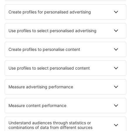
Miyako Airport (MMY)
Miyazaki (KMI)
Monbetsu Airport (MBE)
Nagasaki (NGS)
Nagoya
Naha (OKA)
Nemuro Nakashibetsu (SHB)
Nanki-Shirahama (SHM)
Tokio
Sapporo