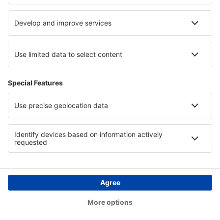
Niigata (KIJ)
Noto (NTQ)
Odate Noshiro (ONJ)
Sapporo
Okayama Airport (OKJ)
Wadomari Okinoerabu (OKE)
Okushiri (OIR)
Osaka
Rishiri Airport (RIS)
Saga (HSG)
Sendai (SDJ)