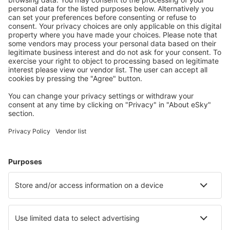
Kobe (UKB)
Nankoku Kochi (KCZ)
Komatsu (KMQ)
Kumamoto Airport (KMJ)
Oita (OIT)
Kushiro (KUH)
Matsumoto Airport (MMJ)
Matsuyama (MYJ)
Memanbetsu (MMB)
Miho-Yonago Airport (YGJ)
Misawa (MSJ)