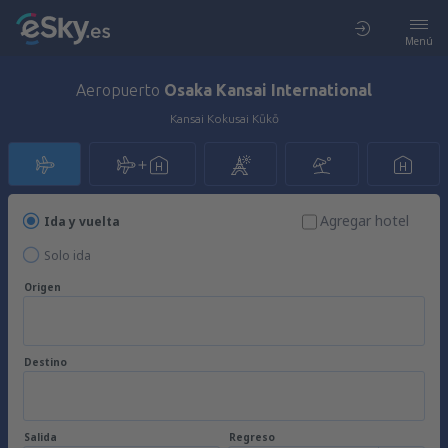
Menú
Aeropuerto
Osaka Kansai International
Kansai Kokusai Kūkō
Agregar hotel
Ida y vuelta
Solo ida
Origen
Destino
Salida
Regreso