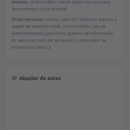
Hoteles:
el Hotel Nikko Kansai Airport se comunica
desde
Valencia, Valencia-Manises
(VLC)
directamente con la terminal.
36
A PARTIR DE:
EUR
Otros servicios:
correo, salas VIP, teléfonos públicos y
desde
Valencia, Valencia-Manises
(VLC)
alquiler de telefonía móvil, centro médico, sala de
37
entretenimientos para niños, puestos de información
A PARTIR DE:
EUR
en varios sectores del aeropuerto y mostrador de
información turística.
desde
Barcelona, El Prat
(BCN)
42
A PARTIR DE:
EUR
Alquiler de autos