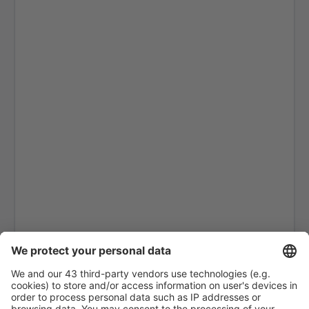
Omitama Ibaraki (IBR)
Iejima (IEJ)
Iki Airport (IKI)
Ishigaki Airport (ISG)
Iwakuni Kintaikyo Airport (IWK)
Iwami (IWJ)
Izumo (IZO)
Kagoshima (KOJ)
Osaka
Kikai Airport (KKX)
Kitakyushu Airport (KKJ)