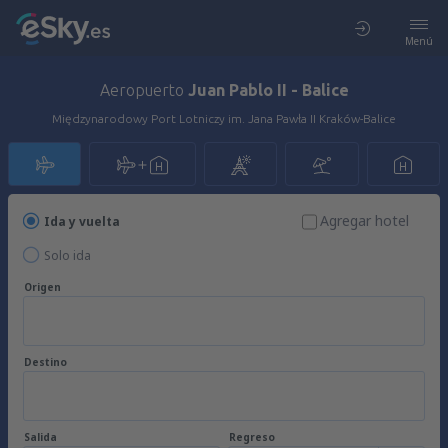
Menú
Aeropuerto
Juan Pablo II - Balice
Międzynarodowy Port Lotniczy im. Jana Pawła II Kraków-Balice
Agregar hotel
Ida y vuelta
Solo ida
Origen
Destino
Salida
Regreso