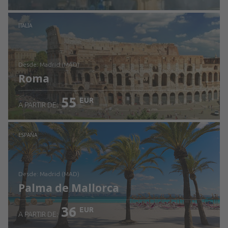
Revisa los detalles
ITALIA
desde: Madrid (MAD)
Roma
55
EUR
A PARTIR DE:
Revisa los detalles
ESPAÑA
desde: Madrid (MAD)
Palma de Mallorca
36
EUR
A PARTIR DE: