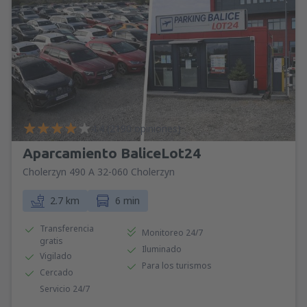
4.4 (2190 opiniones)
Aparcamiento BaliceLot24
Cholerzyn 490 A 32-060 Cholerzyn
2.7 km
6 min
Transferencia
Monitoreo 24/7
gratis
Iluminado
Vigilado
Para los turismos
Cercado
Servicio 24/7