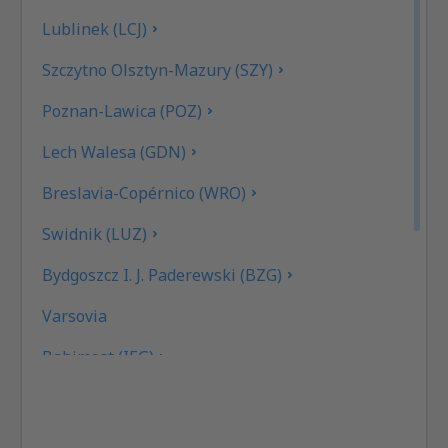
Lublinek (LCJ)
Szczytno Olsztyn-Mazury (SZY)
Poznan-Lawica (POZ)
Lech Walesa (GDN)
Breslavia-Copérnico (WRO)
Swidnik (LUZ)
Bydgoszcz I. J. Paderewski (BZG)
Varsovia
Babimost (IEG)