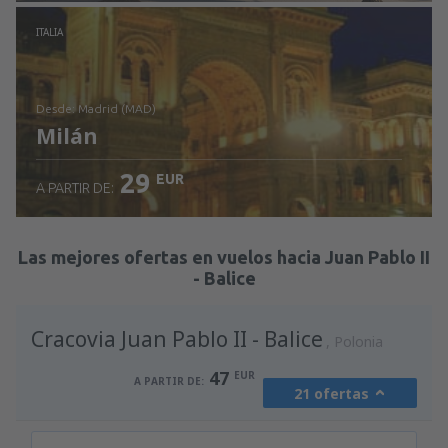
Revisa los detalles
ITALIA
desde: Madrid (MAD)
Milán
29
EUR
A PARTIR DE:
Revisa los detalles
Las mejores ofertas en vuelos hacia Juan Pablo II
- Balice
Cracovia Juan Pablo II - Balice
Polonia
47
EUR
A PARTIR DE:
21 ofertas