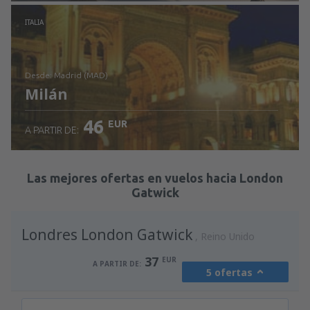
Revisa los detalles
ITALIA
desde: Madrid (MAD)
Milán
46
EUR
A PARTIR DE:
Revisa los detalles
Las mejores ofertas en vuelos hacia London
Gatwick
Londres London Gatwick
Reino Unido
37
EUR
A PARTIR DE:
5 ofertas