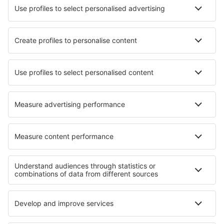
Newcastle (NCL)
Newquay Cornwall (NQY)
North Ronaldsay (NRL)
Norwich (NWI)
Nottingham (NQT)
Papa Westray (PPW)
Helipuerto de Penzance (PZE)
Glasgow
Southampton (SOU)
Isles of Scilly St Mary's (ISC)
Londres