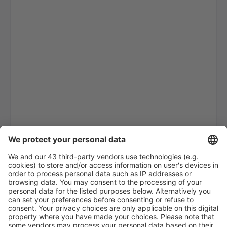
Dundee (DND)
East Midlands (EMA)
Edinburgh (EDI)
Exeter (EXT)
Londres
Belfast
Glasgow
Gloucestershire Airport (GLO)
Guernsey (GCI)
Londres
Humberside (HUY)