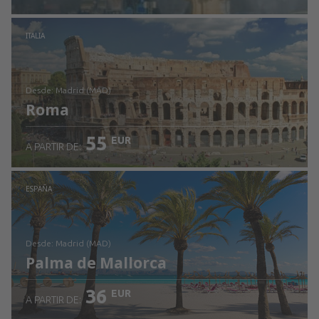
Revisa los detalles
ITALIA
desde: Madrid (MAD)
Roma
55
EUR
A PARTIR DE:
Revisa los detalles
ESPAÑA
desde: Madrid (MAD)
Palma de Mallorca
36
EUR
A PARTIR DE: