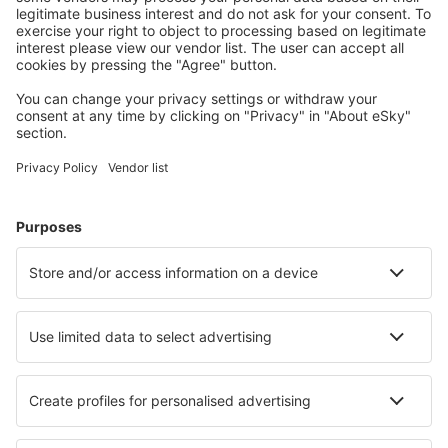
Inverness (INV)
Glenegedale (ILY)
Isle Of Colonsay (CSA)
Liverpool John Lennon (LPL)
Oxford Kidlington (OXF)
Orkney Kirkwall (KOI)
Lands End Airport (LEQ)
Londres
Londres
Londres
Mánchester (MAN)