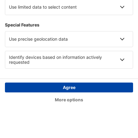
Stornoway (SYY)
Lerwick
Swansea Airport (SWS)
Teesside (MME)
Lerwick
Tiree (TRE)
Westray (WRY)
Wick (WIC)