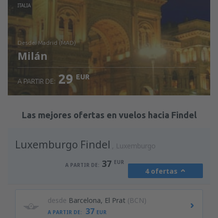
Revisa los detalles
ITALIA
desde: Madrid (MAD)
Milán
29
EUR
A PARTIR DE:
Revisa los detalles
Las mejores ofertas en vuelos hacia Findel
Luxemburgo Findel
Luxemburgo
37
EUR
A PARTIR DE:
4 ofertas
desde
Barcelona, El Prat
(BCN)
37
A PARTIR DE:
EUR