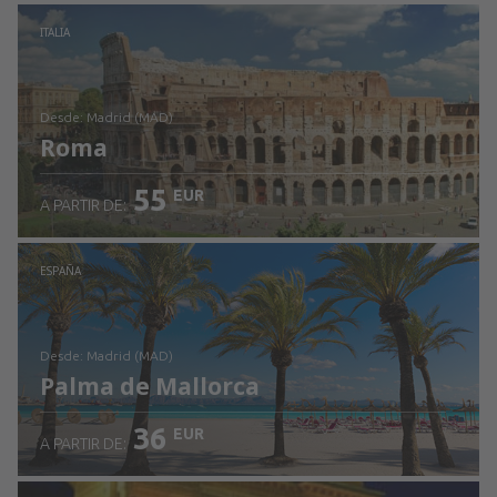
Revisa los detalles
ITALIA
desde: Madrid (MAD)
Roma
55
EUR
A PARTIR DE:
Revisa los detalles
ESPAÑA
desde: Madrid (MAD)
Palma de Mallorca
36
EUR
A PARTIR DE: