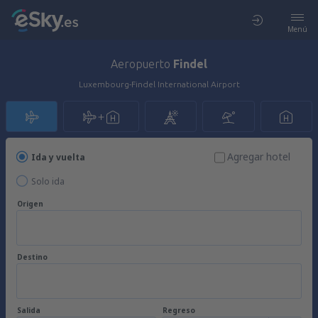
Menú
Aeropuerto
Findel
Luxembourg-Findel International Airport
Agregar hotel
Ida y vuelta
Solo ida
Origen
Destino
Salida
Regreso