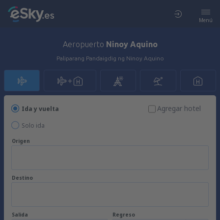
Menú
Aeropuerto
Ninoy Aquino
Paliparang Pandaigdig ng Ninoy Aquino
Agregar hotel
Ida y vuelta
Solo ida
Origen
Destino
Salida
Regreso