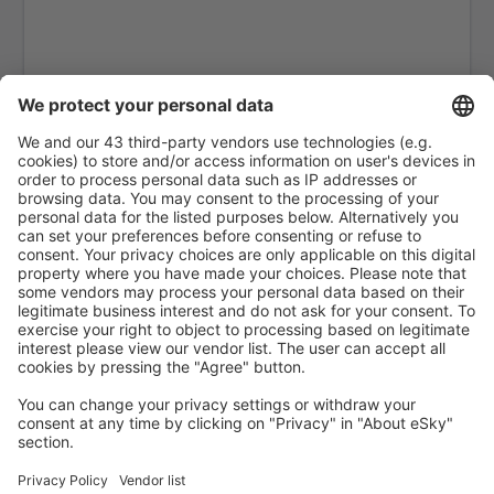
Cagayan De Oro (CGY)
Mactan-Cebu (CEB)
Camiguin Mambajao (CGM)
Naga Airport (WNP)
Ninoy Aquino (MNL)
Aeropuerto de Pagadían (PAG)
Puerto Princesa (PPS)
Roxas City (RXS)
San Jose Airport (SJI)
San Vicente Airport (SWL)
Siargao Airport (IAO)