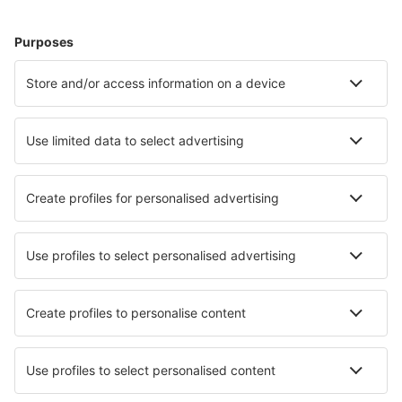
Bacolod Silay (BCD)
Subic Bay (SFS)
Surigao Airport (SUG)
Tawi-Tawi Airport (TWT)
Tuguegarao Airport (TUG)
Virac Airport (VRC)
Zamboanga (ZAM)