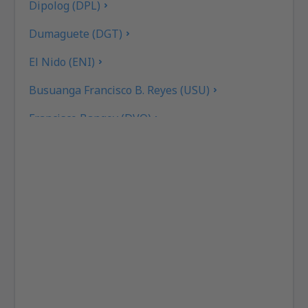
Dipolog (DPL)
Dumaguete (DGT)
El Nido (ENI)
Busuanga Francisco B. Reyes (USU)
Francisco Bangoy (DVO)
General Santos (GES)
Caticlan Airport (MPH)
Iloilo (ILO)
Kalibo (KLO)
Ozamiz City Labo (OZC)
Laoag Intl Airport (LAO)