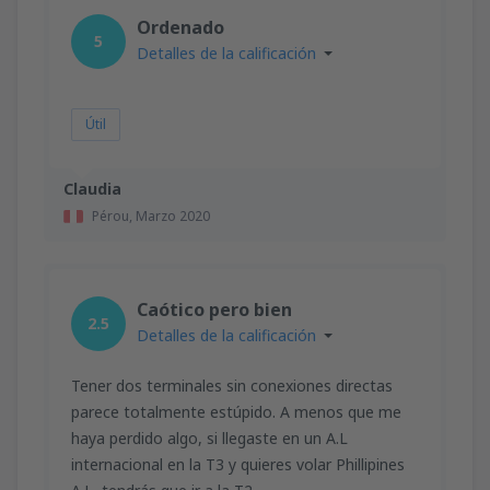
desde
Valencia, Valencia-Manises
(VLC)
Ordenado
36
5
A PARTIR DE:
EUR
Detalles de la calificación
desde
Valencia, Valencia-Manises
(VLC)
41
Útil
A PARTIR DE:
EUR
desde
Barcelona, El Prat
(BCN)
Claudia
47
A PARTIR DE:
EUR
Pérou,
Marzo 2020
Caótico pero bien
2.5
Detalles de la calificación
Tener dos terminales sin conexiones directas
parece totalmente estúpido. A menos que me
haya perdido algo, si llegaste en un A.L
internacional en la T3 y quieres volar Phillipines