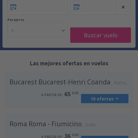
Pasajeros
1
Buscar vuelo
Las mejores ofertas en vuelos
Bucarest Bucarest-Henri Coanda
Rumania
65
EUR
A PARTIR DE:
10 ofertas
desde
Madrid, Madrid-Barajas
(MAD)
Roma Roma - Fiumicino
94
Italia
A PARTIR DE:
EUR
36
EUR
A PARTIR DE: