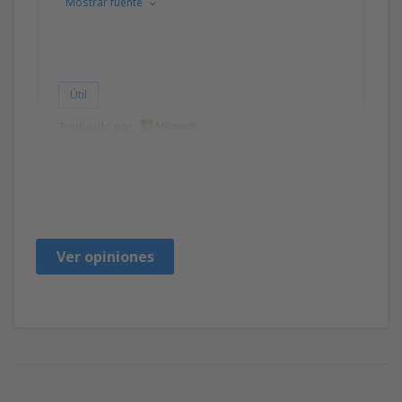
Mostrar fuente
Útil
Traducido por
Christopher
United States Of America,
Enero 2020
Ver opiniones