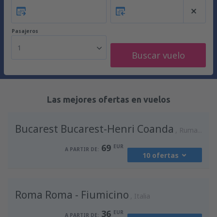
Pasajeros
1
Buscar vuelo
Las mejores ofertas en vuelos
Bucarest Bucarest-Henri Coanda
Rumania
69
EUR
A PARTIR DE:
10 ofertas
desde
Madrid, Madrid-Barajas
(MAD)
Roma Roma - Fiumicino
90
Italia
A PARTIR DE:
EUR
36
EUR
A PARTIR DE: