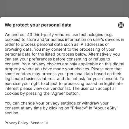
Samburu Airport (UAS)
Vipingo Airport (VPG)
Wajir (WJR)
Nairobi