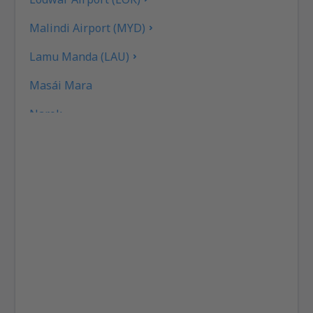
Malindi Airport (MYD)
Lamu Manda (LAU)
Masái Mara
Narok
Moi (MBA)
Meru Mulika Lodge (JJM)
Masái Mara
Nanyuki Airport (NYK)
Masái Mara
Narok