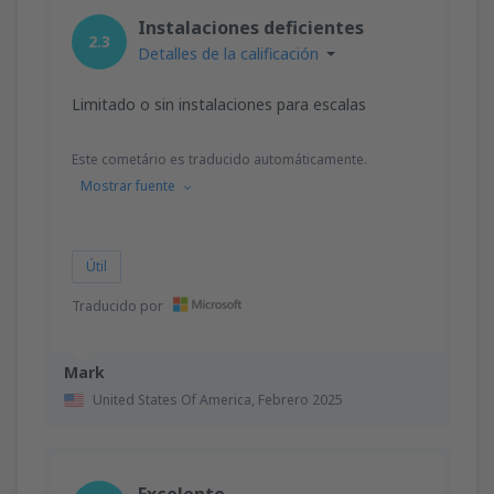
desde
Valencia, Valencia-Manises
(VLC)
Instalaciones deficientes
36
2.3
A PARTIR DE:
EUR
Detalles de la calificación
desde
Valencia, Valencia-Manises
(VLC)
Limitado o sin instalaciones para escalas
37
A PARTIR DE:
EUR
Este cometário es traducido automáticamente.
Mostrar fuente
desde
Barcelona, El Prat
(BCN)
42
A PARTIR DE:
EUR
Útil
Traducido por
Mark
United States Of America,
Febrero 2025
Excelente