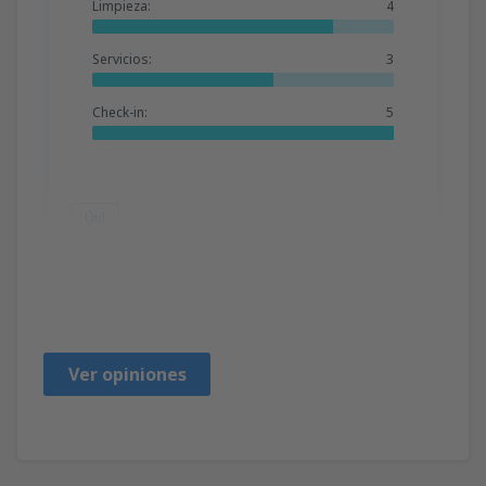
Limpieza:
4
Servicios:
3
Check-in:
5
Útil
Elise
Verenigde Staten,
Octubre 2019
Ver opiniones