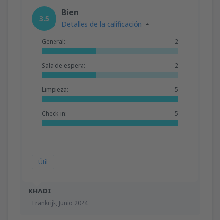
desde
Valencia, Valencia-Manises
(VLC)
Bien
36
3.5
A PARTIR DE:
EUR
Detalles de la calificación
General:
2
desde
Valencia, Valencia-Manises
(VLC)
37
A PARTIR DE:
EUR
Sala de espera:
2
desde
Barcelona, El Prat
(BCN)
Limpieza:
5
42
A PARTIR DE:
EUR
Check-in:
5
Útil
KHADI
Frankrijk,
Junio 2024