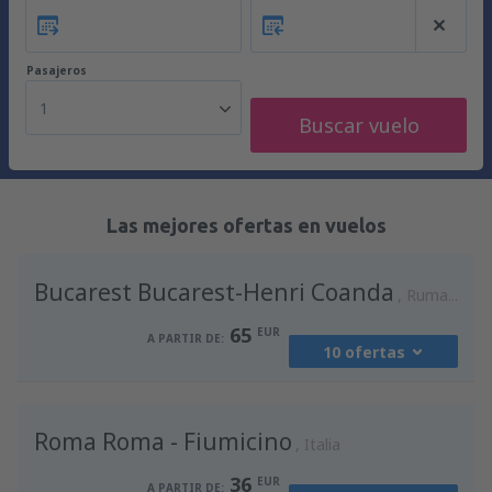
Pasajeros
1
Buscar vuelo
Las mejores ofertas en vuelos
Bucarest Bucarest-Henri Coanda
Rumania
65
EUR
A PARTIR DE:
10 ofertas
desde
Madrid, Madrid-Barajas
(MAD)
Roma Roma - Fiumicino
94
Italia
A PARTIR DE:
EUR
36
EUR
A PARTIR DE: