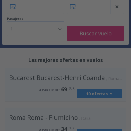
Pasajeros
1
Buscar vuelo
Las mejores ofertas en vuelos
Bucarest Bucarest-Henri Coanda
Rumania
69
EUR
A PARTIR DE:
10 ofertas
desde
Madrid, Madrid-Barajas
(MAD)
Roma Roma - Fiumicino
90
Italia
A PARTIR DE:
EUR
34
EUR
A PARTIR DE: