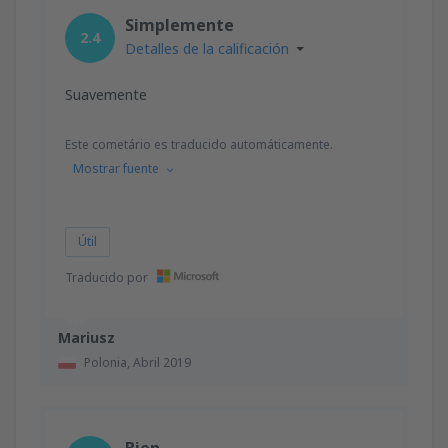
desde
Valencia, Valencia-Manises
(VLC)
Simplemente
36
2.4
A PARTIR DE:
EUR
Detalles de la calificación
desde
Valencia, Valencia-Manises
(VLC)
Suavemente
37
A PARTIR DE:
EUR
Este cometário es traducido automáticamente.
Mostrar fuente
desde
Barcelona, El Prat
(BCN)
42
A PARTIR DE:
EUR
Útil
Traducido por
Mariusz
Polonia,
Abril 2019
Bien