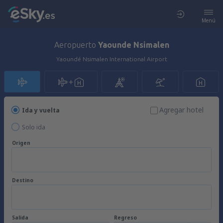
Menú
Aeropuerto
Yaounde Nsimalen
Yaoundé Nsimalen International Airport
Agregar hotel
Ida y vuelta
Solo ida
Origen
Destino
Salida
Regreso