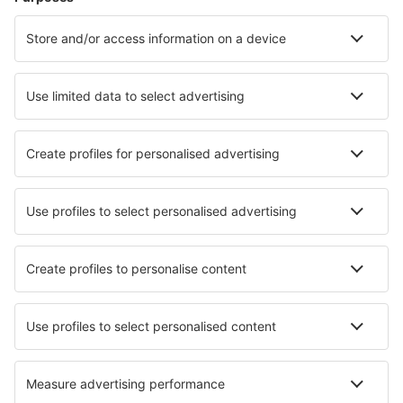
Atmautluak Airport (ATT)
Auburn/Lewiston (LEW)
Augusta Regional Airport (AGS)
Augusta State Airport (AUG)
Austin Straubel (GRB)
Austin-Bergstrom Intl. Airport (AUS)
Quincy Regional (UIN)
Baltimore Thurgood Marshall (BWI)
Bangor Intl Airport (BGR)
Barkley Regional (PAH)
Barnstable Municipal (HYA)