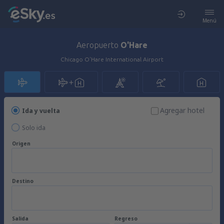
Menú
Aeropuerto
O'Hare
Chicago O'Hare International Airport
Agregar hotel
Ida y vuelta
Solo ida
Origen
Destino
Salida
Regreso