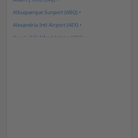
Albuquerque Sunport (ABQ)
Alexandria Intl Airport (AEX)
Koyuk (AK) Alfred Adams (KKA)
Allakaket Apt. (AET)
Pittsburgh
Fairbanks
Alliance Municipal Airport (AIA)
Alpena County Regional Airport (APN)
Martinsburg Altoona-Blair County (AOO)
Ambler Airport (ABL)