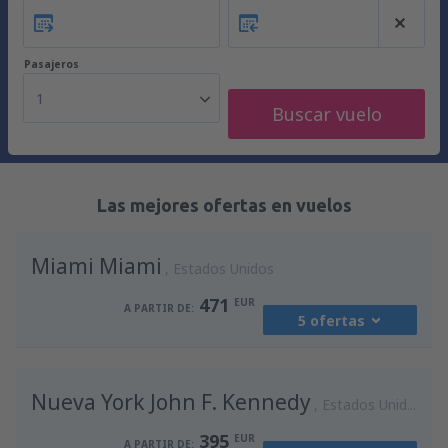
Pasajeros
1
Buscar vuelo
Las mejores ofertas en vuelos
Miami Miami
Estados Unidos
471
EUR
A PARTIR DE:
5 ofertas
desde
Madrid, Madrid-Barajas
(MAD)
Nueva York John F. Kennedy
588
Estados Unidos
A PARTIR DE:
EUR
395
EUR
A PARTIR DE: