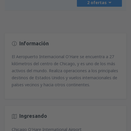
2 ofertas
desde
Madrid, Madrid-Barajas
(MAD)
471
A PARTIR DE:
EUR
desde
Madrid, Madrid-Barajas
(MAD)
395
desde
Barcelona, El Prat
(BCN)
A PARTIR DE:
EUR
478
A PARTIR DE:
EUR
Información
desde
Madrid, Madrid-Barajas
(MAD)
561
desde
Barcelona, El Prat
(BCN)
A PARTIR DE:
EUR
796
El Aeropuerto Internacional O'Hare se encuentra a 27
A PARTIR DE:
EUR
kilómetros del centro de Chicago, y es uno de los más
activos del mundo. Realiza operaciones a los principales
desde
Madrid, Madrid-Barajas
(MAD)
destinos de Estados Unidos y vuelos internacionales de
471
A PARTIR DE:
EUR
países vecinos y hacia otros continentes.
Ingresando
Chicago O'Hare International Airport