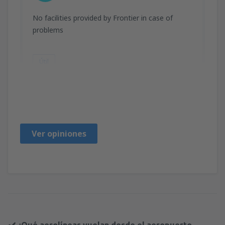
No facilities provided by Frontier in case of
problems
Útil
Edward
Polonya,
Mayo 2025
Ver opiniones
✔️ ¿Qué aerolíneas vuelan desde el aeropuerto