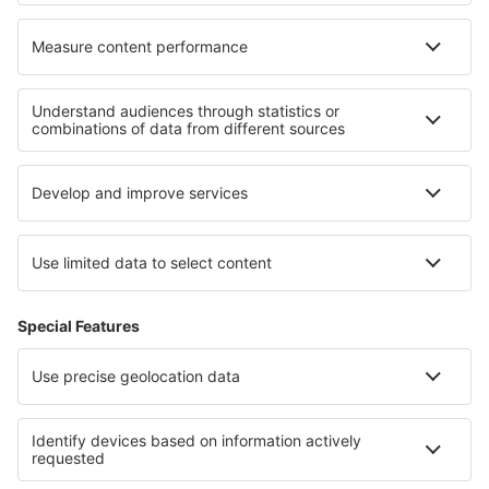
Barter Island Apt. (BTI)
Ryan (BTR)
Beaver (WBQ)
Beckley (BKW)
Bellingham Intl Airport (BLI)
Bemidji Regional Airport (BJI)
Bert Mooney (BTM)
Bethel Airport (BET)
Bettles (BTT)
Birch Creek (KBC)
Birmingham-Shuttlesworth Intl Airport (BHM)