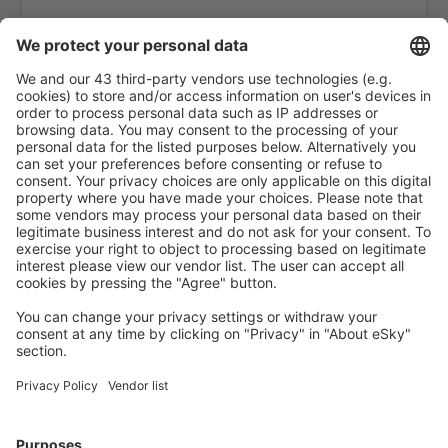
Anaktuvuk Pass Airport (AKP)
Aeropuerto de Angel Fire (AXX)
Angoon Seaplane Base (AGN)
Aniak Airport (ANI)
Durango
Ann Arbor Municipal Airport (ARB)
McKinleyville Arcata-Eureka (ACV)
Arctic Village Apt. (ARC)
Fletcher Asheville (AVL)
Atka Airport (AKB)
Atlantic City Bader Field (ACY)