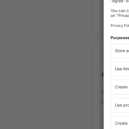
Op
Faa'a Ae
Calificaci
de viajero