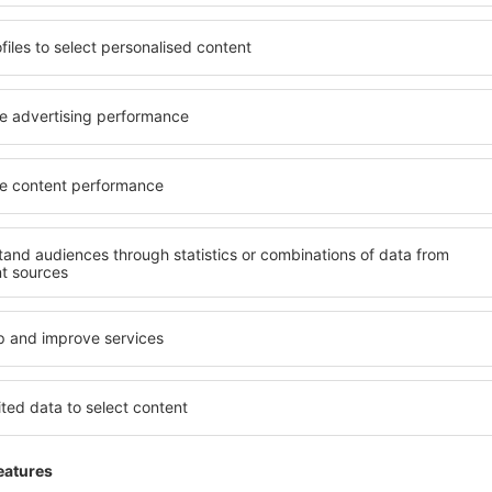
desde
Ibiza, Ibiza
(IBZ)
desde
Valencia, Valencia-Man
desde
Mahon, Menorca Mah
desde
Barcelona, El Prat
(BCN
r
Había hirviendo caliente.
 Egyesült
3.5
Detalles de la calificación
zo 2020
desde
Palma de Mallorca, Pal
desde
Alicante, Alicante Intl A
General:
3
Localización:
Tiendas:
3
Estacionami
desde
Sevilla, San Pablo
(SVQ
Servicios:
3
Check-in:
desde
Granadilla de Abona, Te
(TFS)
Este cometário es traducido automáticamente.
desde
Valencia, Valencia-Man