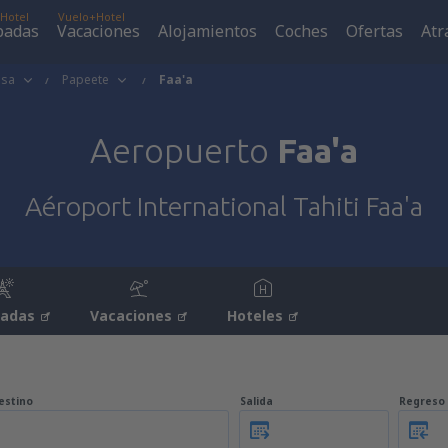
Hotel
Vuelo+Hotel
padas
Vacaciones
Alojamientos
Coches
Ofertas
Atr
esa
Papeete
Faa'a
Aeropuerto
Faa'a
Aéroport International Tahiti Faa'a
padas
Vacaciones
Hoteles
estino
Salida
Regreso