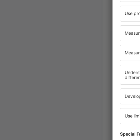
Oleksand
Amerikai
Államok,
Mar