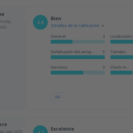
na
Bien
ország,
3.4
Detalles de la calificación
2025
General:
2
Localización:
Señalización del aeropuerto:
5
Tiendas:
Servicios:
3
Check-in:
Útil
rre
Excelente
zág,
Julio 2025
4.7