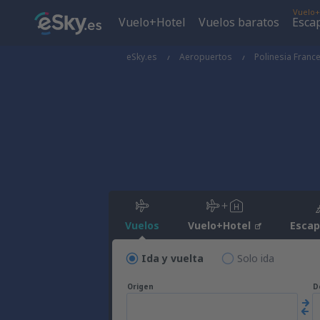
Vuelo+
Vuelo+Hotel
Vuelos baratos
Esca
eSky.es
Aeropuertos
Polinesia Franc
Vuelos
Vuelo+Hotel
Esca
Ida y vuelta
Solo ida
Origen
D