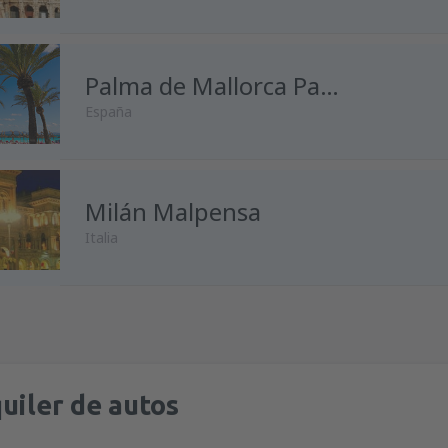
desde
Málaga, Pablo Ruiz Pic
desde
Madrid, Madrid-Baraja
Palma de Mallorca Palma de Mallorca
España
desde
Alicante, Alicante Intl A
desde
Málaga, Pablo Ruiz Pic
desde
Madrid, Madrid-Baraja
Milán Malpensa
desde
Madrid, Madrid-Baraja
Italia
desde
Málaga, Pablo Ruiz Pic
desde
Barcelona, El Prat
(BCN
desde
Oviedo, Asturias
(OVD)
desde
Madrid, Madrid-Baraja
desde
Madrid, Madrid-Baraja
desde
Málaga, Pablo Ruiz Pic
desde
Barcelona, El Prat
(BCN
desde
Barcelona, El Prat
(BCN
uiler de autos
desde
Barcelona, El Prat
(BCN
desde
Palma de Mallorca, Pal
desde
Barcelona, El Prat
(BCN