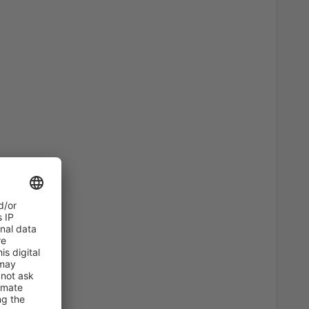
46
)
A PARTIR DE:
EUR
36
)
A PARTIR DE:
EUR
82
)
A PARTIR DE:
EUR
47
s
(MAD)
A PARTIR DE:
EUR
108
irport
(ALC)
A PARTIR DE:
EUR
94
erteventura
(FUE)
A PARTIR DE:
EUR
94
)
A PARTIR DE:
EUR
a, Santiago de
33
A PARTIR DE:
EUR
64
BIO)
A PARTIR DE:
EUR
74
ria
(LPA)
A PARTIR DE:
EUR
94
s
(MAD)
A PARTIR DE:
EUR
57
BIO)
A PARTIR DE:
EUR
36
ises
(VLC)
A PARTIR DE:
EUR
72
E)
A PARTIR DE:
EUR
23
asso
(AGP)
A PARTIR DE:
EUR
54
)
A PARTIR DE:
EUR
38
s
(MAD)
A PARTIR DE:
EUR
190
SLM)
A PARTIR DE:
EUR
90
s
(MAD)
A PARTIR DE:
EUR
35
asso
(AGP)
A PARTIR DE:
EUR