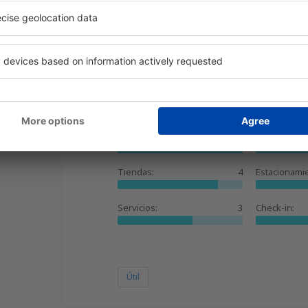
Útil
1
desde
Valencia, Valencia-Man
desde
Barcelona, El Prat
(BCN
Excelente
ág,
4.4
Detalles de la calificación
General:
5
Localización:
Tiendas:
4
Estacionami
Servicios:
3
Check-in:
Útil