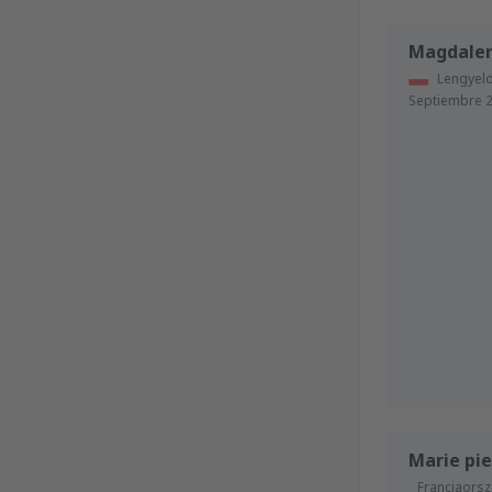
Magdale
Lengyel
Septiembre 
Marie pie
Franciaors