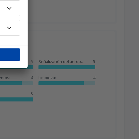
37
ises
(VLC)
A PARTIR DE:
EUR
42
)
A PARTIR DE:
EUR
5
Señalización del aeropuerto:
5
entos:
4
Limpieza:
4
5