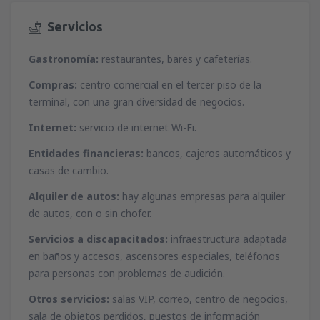
desde
Málaga, Pablo Ruiz Picasso
(AGP)
desde
Ibiza, Ibiza
(IBZ)
51
Servicios
A PARTIR DE:
EUR
44
A PARTIR DE:
EUR
Gastronomía:
restaurantes, bares y cafeterías.
desde
Valencia, Valencia-Manises
(VLC)
desde
Mahon, Menorca Mahón
(MAH)
37
A PARTIR DE:
EUR
Compras:
centro comercial en el tercer piso de la
45
A PARTIR DE:
EUR
terminal, con una gran diversidad de negocios.
desde
Barcelona, El Prat
(BCN)
Internet:
servicio de internet Wi-Fi.
desde
Palma de Mallorca, Palma de
52
A PARTIR DE:
EUR
Mallorca
(PMI)
Entidades financieras:
bancos, cajeros automáticos y
37
A PARTIR DE:
EUR
casas de cambio.
desde
Alicante, Alicante Intl Airport
(ALC)
34
Alquiler de autos:
hay algunas empresas para alquiler
A PARTIR DE:
EUR
desde
Sevilla, San Pablo
(SVQ)
de autos, con o sin chofer.
66
A PARTIR DE:
EUR
Servicios a discapacitados:
infraestructura adaptada
en baños y accesos, ascensores especiales, teléfonos
desde
Granadilla de Abona, Tenerife Sur -
Reina Sofia
(TFS)
para personas con problemas de audición.
102
A PARTIR DE:
EUR
Otros servicios:
salas VIP, correo, centro de negocios,
sala de objetos perdidos, puestos de información