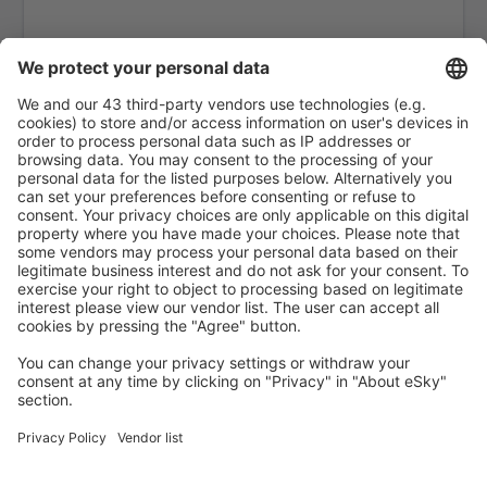
Baishan Changbaishan (NBS)
Vila Do Porto (CGQ)
Changde Taohuayuan (CGD)
Fuzhou (FOC)
Changsha Huanghua (CSX)
Changzhi Wangcun (CIH)
Changzhou Airport (CZX)
Chaoyang Airport (CHG)
Chengde Puning Airport (CDE)
Chengdu
Chengdu