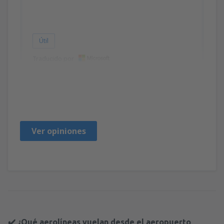
Útil
Traducido por
Kamil
Polen,
Octubre 2019
Ver opiniones
✔️ ¿Qué aerolíneas vuelan desde el aeropuerto