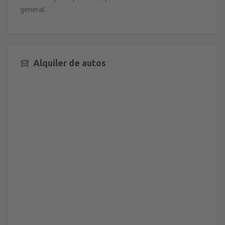
desde
Valencia, Valencia-Manises
(VLC)
general.
36
A PARTIR DE:
EUR
desde
Valencia, Valencia-Manises
(VLC)
37
A PARTIR DE:
EUR
Alquiler de autos
desde
Barcelona, El Prat
(BCN)
42
A PARTIR DE:
EUR