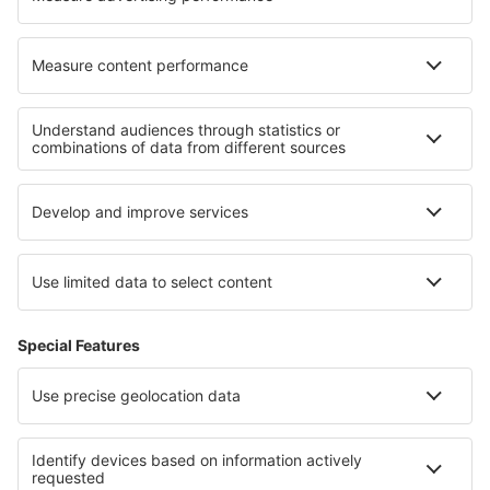
Dazhou
Delingha Airport (HXD)
Diqing Airport (DIG)
Dongying (DOY)
Dunhuang Airport (DNH)
Enshi Xujiaping Airport (ENH)
Erenhot Saiwusu Airport (ERL)
Foshán Shadi (FUO)
Fuyang Xiguan (FUG)
Fuyuan Dongji Airport (FYJ)
Fuyun Koktokay (FYN)