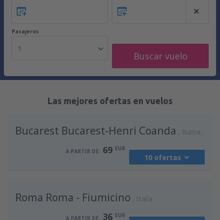
Pasajeros
1
Buscar vuelo
Las mejores ofertas en vuelos
Bucarest Bucarest-Henri Coanda
Rumania
69
EUR
A PARTIR DE:
10 ofertas
desde
Madrid, Madrid-Barajas
(MAD)
Roma Roma - Fiumicino
90
Italia
A PARTIR DE:
EUR
36
EUR
A PARTIR DE: