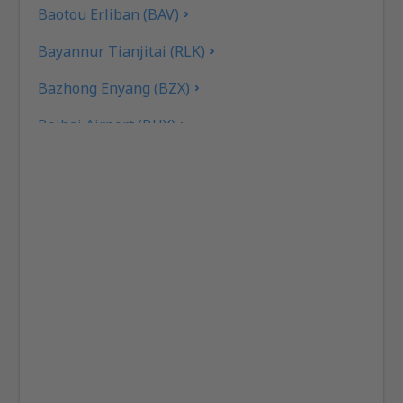
Baotou Erliban (BAV)
Bayannur Tianjitai (RLK)
Bazhong Enyang (BZX)
Beihai Airport (BHY)
Beijing
Beijing
Bijie Airport (BFJ)
Tianjin Binhai (TSN)
Bole Alashankou Airport (BPL)
Cangyuan Washan Airport (CWJ)
Songyuan Chaganhu Airport (YSQ)