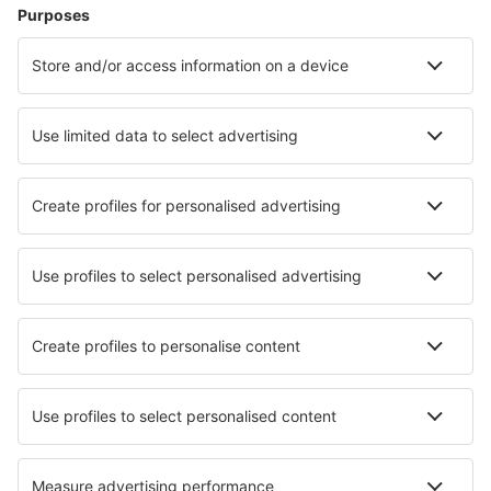
Chifeng Yulong (CIF)
Chongqing
Chongqing
Daguocun (SJW)
Dali (DLU)
Dalian (DLC)
Daocheng Yading Airport (DCY)
Daqing Sartu (DQA)
Weihai (WEH)
Datong Yungang (DAT)
Dazhou