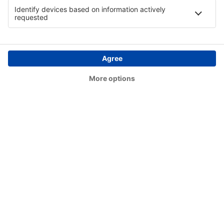
Puerto Escondido (PXM)
Queretaro (QRO)
Santa Lucia AFB Airport (NLU)
Tapachula (TAP)
Aeropuerto Internacional de Tulum Felipe
Carrillo Puerto (TQO)
Uruapan Ignacio López Rayón (UPN)
Xoxocotlan (OAX)
Ángel Albino Corzo (TGZ)