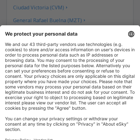
Ciudad Victoria (CVM)
General Rafael Buelna (MZT)
General Fierro Villalobos (CUU)
Guadalupe Victoria (DGO)
Aeropuerto Regional de Guerrero Negro (GUB)
General Heriberto Jara (VER)
Hermanos Serdán (PBC)
Huatulco Intl Airport (HUX)
General Ignacio L. Pesqueira (HMO)
Campeche Ing. Alberto Acuna Ongay (CPE)
Ixtapa-Zihuatanejo (ZIH)