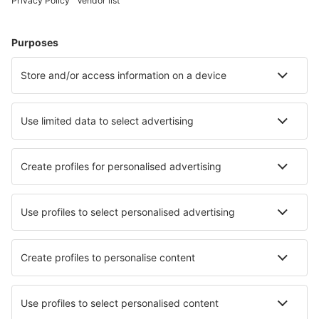
Ixtepec Airport (IZT)
José M. YánezGeneral José María Yánez (GYM)
Acapulco Juan N. Álvarez (ACA)
General Leobardo C. Ruiz (ZCL)
Aguascalientes Lic. Jesus Tersn Peredo (AGU)
Licenciado Gustavo Diaz Ordaz (PVR)
Loreto (LTO)
Los Cabos (SJD)
Manuel Crescencio Rejón (MID)
Manuel Márquez de León (LAP)
Matamoros Airport (MAM)