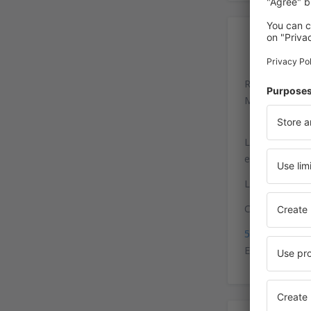
In
Rigas Starptau
Muzeju 1, Maru
La línea 22 ll
expresos hacia
Las paradas de
Coordenadas p
56°55'19"N, 2
El principal a