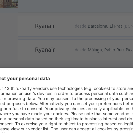
desde
Barcelona, El Prat
(BCN
desde
Málaga, Pablo Ruiz Pic
formación
Internacional de Riga está localizado en la parte central de Letonia, 
les, además de vuelos chárter y de bajo costo.