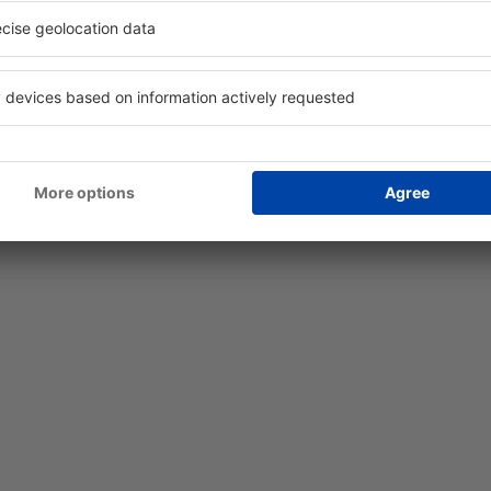
 de movilidad.
os:
correo, salas VIP, museo de aviación, teléfonos públicos, puesto d
uiler de autos