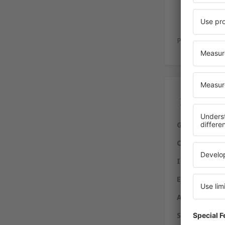
Es
Playa de estac
Ser
Gastronomía
Compras:
free
Internet:
serv
Entidades fi
Alquiler de a
Servicios a d