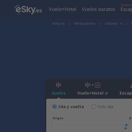
Vuelo+
Vuelo+Hotel
Vuelos baratos
Esca
eSky.es
Aeropuertos
Letonia
Vuelos
Vuelo+Hotel
Esca
Ida y vuelta
Solo ida
Origen
D