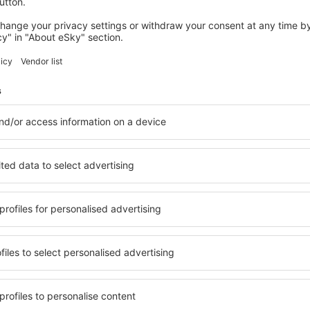
gresando
tiska Lidosta
pe district, LV 1053
ega al centro del aeropuerto en 30 minutos. La parada se encuentra 
 el centro de la ciudad y servicio de ómnibus de varios hoteles.
 taxis se encuentran frente a la terminal, detrás de la zona de esta
ara sistema de GPS:
3°58'46"E
cceso al aeropuerto es a través de la autovía A10 y luego la E133, don