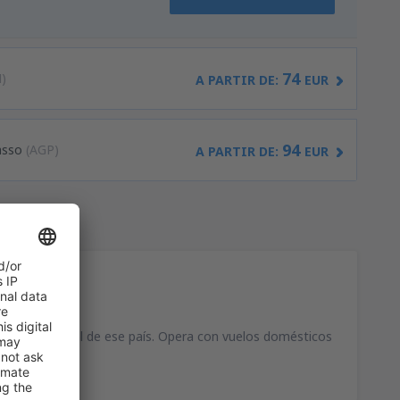
74
)
A PARTIR DE:
EUR
94
asso
(AGP)
A PARTIR DE:
EUR
y es el principal de ese país. Opera con vuelos domésticos