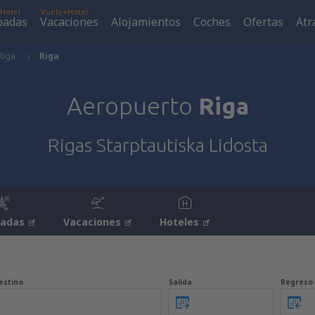
Hotel
Vuelo+Hotel
padas
Vacaciones
Alojamientos
Coches
Ofertas
Atr
Riga
Riga
Aeropuerto
Riga
Rigas Starptautiska Lidosta
padas
Vacaciones
Hoteles
estino
Salida
Regreso