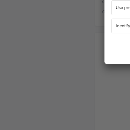
con problemas
Otros servici
Alq