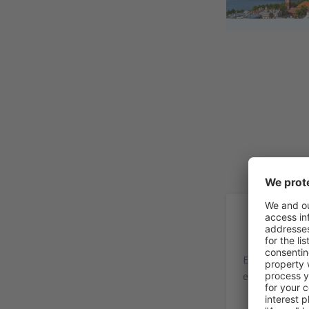
In
El Aeropuerto 
e internaciona