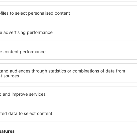
tacionamiento
ionamiento con capacidad para 1500 vehículos.
vicios
:
restaurantes, pizzería, cafeterías y bares.
shop, regalería, tiendas, farmacia, venta de diarios y revistas.
icio de internet Wi-Fi.
nancieras:
bancos, cajeros automáticos y casa de cambio.
utos:
Avis, Budget, Europcar, Auto 5, Sixt funcionan dentro del aerop
iscapacitados:
infraestructura adaptada en baños, accesos y ascen