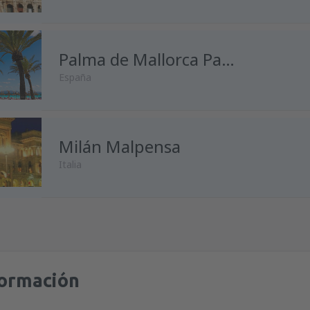
desde
Málaga, Pablo Ruiz Pic
desde
Madrid, Madrid-Baraja
Palma de Mallorca Palma de Mallorca
España
desde
Alicante, Alicante Intl A
desde
Málaga, Pablo Ruiz Pic
desde
Madrid, Madrid-Baraja
Milán Malpensa
desde
Madrid, Madrid-Baraja
Italia
desde
Málaga, Pablo Ruiz Pic
desde
Barcelona, El Prat
(BCN
desde
Oviedo, Asturias
(OVD)
desde
Madrid, Madrid-Baraja
desde
Madrid, Madrid-Baraja
desde
Málaga, Pablo Ruiz Pic
desde
Barcelona, El Prat
(BCN
desde
Barcelona, El Prat
(BCN
formación
desde
Barcelona, El Prat
(BCN
desde
Palma de Mallorca, Pal
desde
Barcelona, El Prat
(BCN