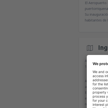
El Aeropuerto 
puertorriquena
Su inauguració
habitantes de 
In
Aeropuerto In
100 Ave Salvad
Aunque la mayo
aeropuerto. Ex
El E40 Express 
estación de bus
recorrido simila