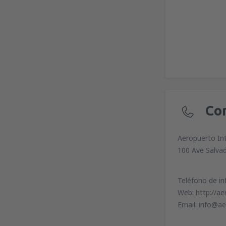
Co
Aeropuerto In
100 Ave Salvad
Teléfono de i
Web: http://a
Email: info@ae