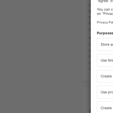
Numerosos taxi
de, aproximada
suplementos de
Existen numero
es: 787-479-97
Para llegar de
tome la rampa 
Caro) hasta ll
Para llegar de
rampa a la der
Salvador V. Ca
Es
El aeropuerto 