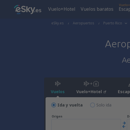
Vuelo+
Vuelo+Hotel
Vuelos baratos
Esca
eSky.es
Aeropuertos
Puerto Rico
Aero
Ae
Vuelos
Vuelo+Hotel
Esca
Ida y vuelta
Solo ida
Origen
D