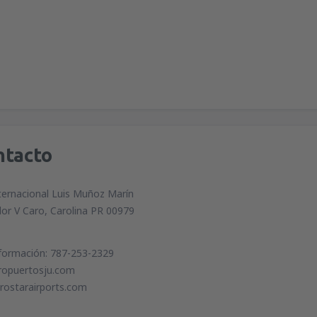
ntacto
ternacional Luis Muñoz Marín
or V Caro, Carolina PR 00979
nformación: 787-253-2329
eropuertosju.com
rostarairports.com