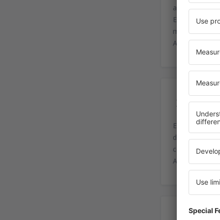
ahí, las sigui
Existe la opc
minutos.
Además, se ofr
Ser
El equipamient
de cajeros aut
conocidos) y d
Además, cuenta
Alq