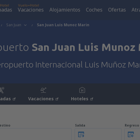
Hotel
Vuelo+Hotel
padas
Vacaciones
Alojamientos
Coches
Ofertas
Atr
San Juan
San Juan Luis Munoz Marin
puerto
San Juan Luis Munoz 
ropuerto Internacional Luis Muñoz Ma
padas
Vacaciones
Hoteles
estino
Salida
Regreso