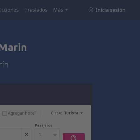
acciones
Traslados
Más
Inicia sesión
Marin
rín
Agregar hotel
Clase:
Turista
Pasajeros
1