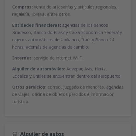
desde
Málaga, Pablo Ruiz Picasso
(AGP)
desde
Ibiza, Ibiza
(IBZ)
Compras:
venta de artesanías y artículos regionales,
46
A PARTIR DE:
EUR
44
regalería, librería, entre otros.
A PARTIR DE:
EUR
Entidades financieras:
agencias de los bancos
desde
Valencia, Valencia-Manises
(VLC)
desde
Mahon, Menorca Mahón
(MAH)
Bradesco, Banco do Brasil y Caixa Econômica Federal y
37
A PARTIR DE:
EUR
45
A PARTIR DE:
EUR
cajeros automáticos de Unibanco, Itaú, y Banco 24
horas, además de agencias de cambio.
desde
Barcelona, El Prat
(BCN)
desde
Palma de Mallorca, Palma de
Internet:
servicio de internet Wi-Fi.
49
A PARTIR DE:
EUR
Mallorca
(PMI)
37
Alquiler de automóviles:
Auvepar, Avis, Hertz,
A PARTIR DE:
EUR
desde
Alicante, Alicante Intl Airport
(ALC)
Localiza y Unidas se encuentran dentro del aeropuerto.
34
A PARTIR DE:
EUR
desde
Sevilla, San Pablo
(SVQ)
Otros servicios:
correo, juzgado de menores, agencias
66
A PARTIR DE:
EUR
de viajes, oficina de objetos perdidos e información
turística.
desde
Granadilla de Abona, Tenerife Sur -
Reina Sofia
(TFS)
107
A PARTIR DE:
EUR
Alquiler de autos