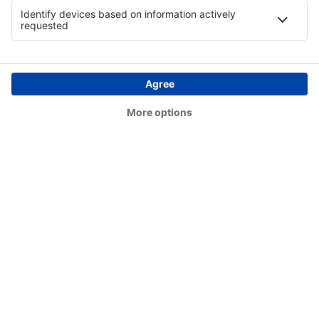
Confresa Airport (CFO)
Sao Paulo
Conselheiro Lafaiete Airport (QDF)
Cornelio Procopio Airport (CKO)
Lages Antônio Correia Pinto de Macedo Airport
(LAJ)
Corumbá Intl Airport (CMG)
Crateus Airport (JCS)
Cruzeiro do Sul (CZS)
César Bombonato (UDI)
Diamantina (DTI)