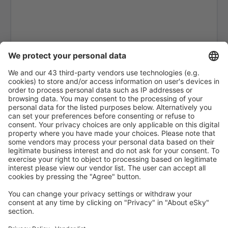
Arraias Airport (AAI)
Bragança Paulista Airport (BJP)
Boa Vista Atlas Brasil Cantanhede (BVB)
Balsas Airport (BSS)
Barcelos Airport (BAZ)
Barra Do Garcas Airport (BPG)
Barreiras Airport (BRA)
Barreirinhas (BRB)
Campos dos Goytacazes Bartolomeo Lisandro
(CAW)
Araraquara Bartolomeu de Gusmao (AQA)