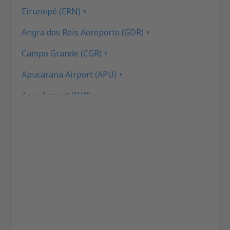
Eirunepé (ERN)
Angra dos Reis Aeroporto (GDR)
Campo Grande (CGR)
Apucarana Airport (APU)
Apui Airport (IUP)
Aracatuba Dario Guarita (ARU)
Aragarcas Airport (ARS)
Araguaina Airport (AUX)
Arapongas Airport (APX)
Araripina Airport (JAW)
Ariquemes Airport (AQM)