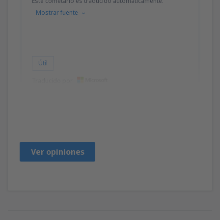
Este cometário es traducido automáticamente.
Mostrar fuente
Útil
Traducido por
HEDELVIJANN
Brasilien,
Marzo 2019
Ver opiniones