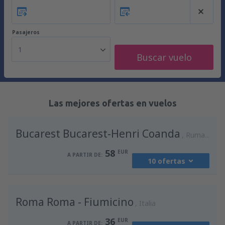
Pasajeros
1
Buscar vuelo
Las mejores ofertas en vuelos
Bucarest Bucarest-Henri Coanda
Rumania
58
EUR
A PARTIR DE:
10 ofertas
desde
Madrid, Madrid-Barajas
(MAD)
Roma Roma - Fiumicino
94
Italia
A PARTIR DE:
EUR
36
EUR
A PARTIR DE: