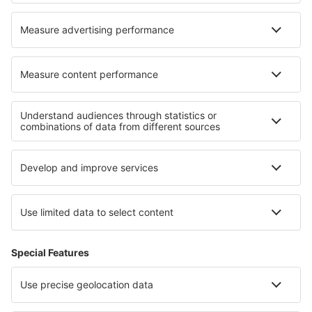
Canela Airport (CEL)
Cacoal (OAL)
Carajás (CKS)
Cariri (JDO)
Cacador (CFC)
Cataratas (IGU)
Chapada Diamantina (LEC)
Cianorte Airport (GGH)
Coari (CIZ)
Conceicao do Araguaia Airport (CDJ)
Concordia Airport (CCI)