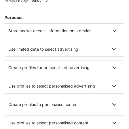
Bauru-Arealva (JTC)
Bom Jesus da Lapa Airport (LAZ)
Bonito Airport (BYO)
Borba Airport (RBB)
Vilhena Brigadeiro Camarao (BVH)
Patos Brigadeiro Firmino Ayres (JPO)
Cabo Frio (CFB)
Cajazeiras Pedro Vieira Moreira (CJZ)
Caldas Novas (CLV)
Campo Mourao Airport (CBW)
Campinas