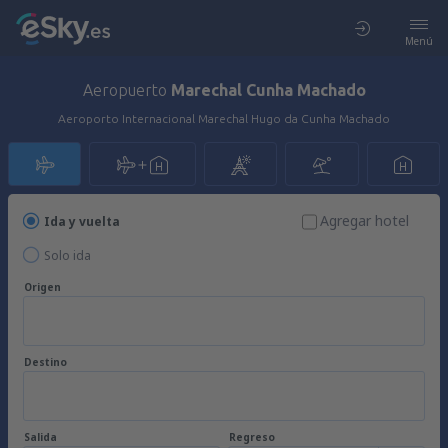
Menú
Aeropuerto
Marechal Cunha Machado
Aeroporto Internacional Marechal Hugo da Cunha Machado
Agregar hotel
Ida y vuelta
Solo ida
Origen
Destino
Salida
Regreso