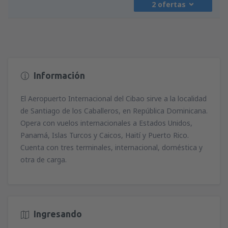
2 ofertas
desde
Madrid, Madrid-Barajas
(MAD)
619
A PARTIR DE:
EUR
Información
desde
Madrid, Madrid-Barajas
(MAD)
576
A PARTIR DE:
EUR
El Aeropuerto Internacional del Cibao sirve a la localidad
de Santiago de los Caballeros, en República Dominicana.
Opera con vuelos internacionales a Estados Unidos,
Panamá, Islas Turcos y Caicos, Haití y Puerto Rico.
Cuenta con tres terminales, internacional, doméstica y
otra de carga.
Ingresando