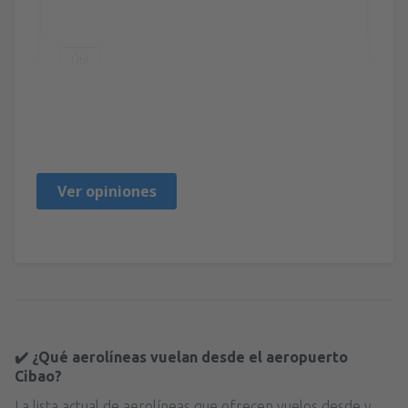
Útil
Esther
Verenigde Staten,
Enero 2020
Ver opiniones
✔️ ¿Qué aerolíneas vuelan desde el aeropuerto
Cibao?
La lista actual de aerolíneas que ofrecen vuelos desde y