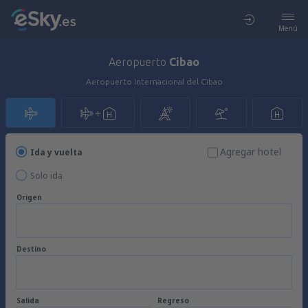
Menú
Aeropuerto
Cibao
Aeropuerto Internacional del Cibao
Agregar hotel
Ida y vuelta
Solo ida
Origen
Destino
Salida
Regreso