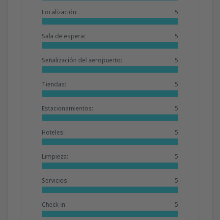
Localización:
5
Sala de espera:
5
Señalización del aeropuerto:
5
Tiendas:
5
Estacionamientos:
5
Hoteles:
5
Limpieza:
5
Servicios:
5
Check-in:
5