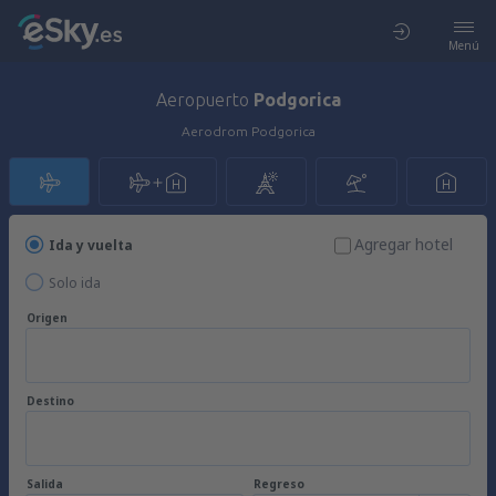
Menú
Aeropuerto
Podgorica
Aerodrom Podgorica
Agregar hotel
Ida y vuelta
Solo ida
Origen
Destino
Salida
Regreso