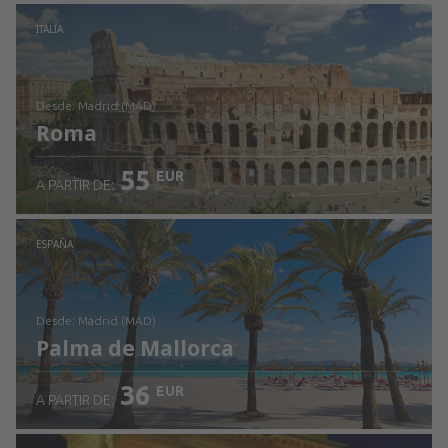
Revisa los detalles
ITALIA
desde: Madrid (MAD)
Roma
55
EUR
A PARTIR DE:
Revisa los detalles
ESPAÑA
desde: Madrid (MAD)
Palma de Mallorca
36
EUR
A PARTIR DE: