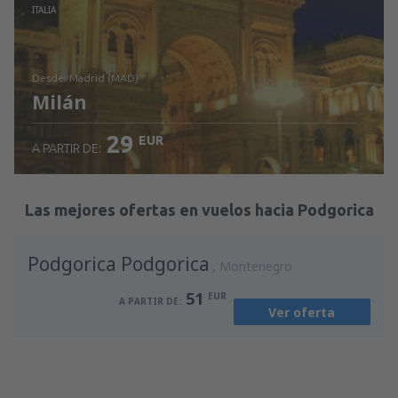
Revisa los detalles
ITALIA
desde: Madrid (MAD)
Milán
29
EUR
A PARTIR DE:
Revisa los detalles
Las mejores ofertas en vuelos hacia Podgorica
Podgorica Podgorica
Montenegro
51
EUR
A PARTIR DE:
Ver oferta