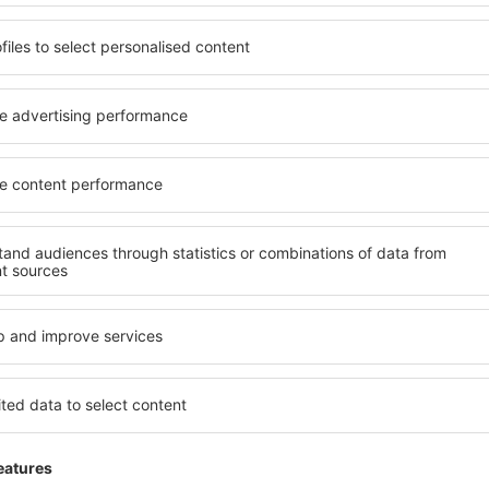
formación
Internacional Toulouse Blagnac está localizado a 6,7 kilómetros de
to, con vuelos domésticos e internacionales, principalmente a otros 
gresando
oulouse - Blagnac
ouse-Blagnac, BP 90103 - 31703 Blagnac Cedex