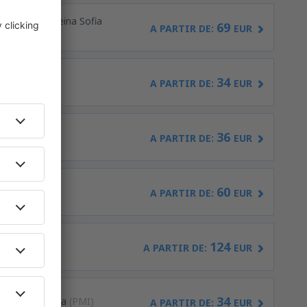
nerife Sur - Reina Sofia
69
A PARTIR DE:
EUR
34
ises
(VLC)
A PARTIR DE:
EUR
36
irport
(ALC)
A PARTIR DE:
EUR
60
s
(MAD)
A PARTIR DE:
EUR
124
E)
A PARTIR DE:
EUR
34
ma de Mallorca
(PMI)
A PARTIR DE:
EUR