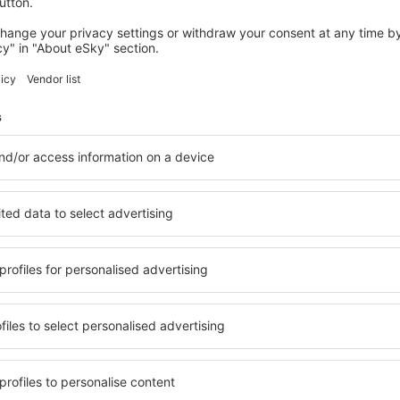
desde
Granadilla de Abona, Te
(TFS)
desde
Valencia, Valencia-Man
desde
Alicante, Alicante Intl A
desde
Madrid, Madrid-Baraja
desde
Arrecife, Lanzarote
(AC
desde
Palma de Mallorca, Pal