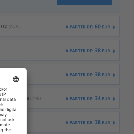
60
asso
(AGP)
A PARTIR DE:
EUR
38
A PARTIR DE:
EUR
38
ón
(MAH)
A PARTIR DE:
EUR
34
ma de Mallorca
(PMI)
A PARTIR DE:
EUR
38
)
A PARTIR DE:
EUR