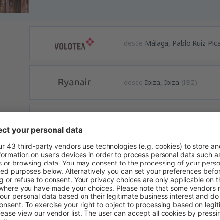
desde
Málaga, Pablo Ruiz Pic
desde
Ibiza, Ibiza
(IBZ)
desde
Mahon, Menorca Mah
desde
Palma de Mallorca, Pal
desde
Sevilla, San Pablo
(SVQ