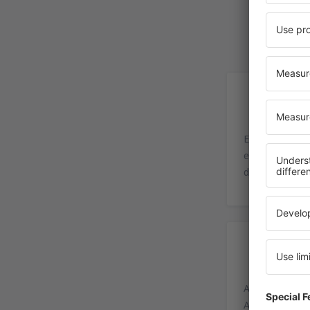
In
El Aeropuerto 
en el aeropuer
del Norte.
In
Aéroport de T
Aéroport Toul