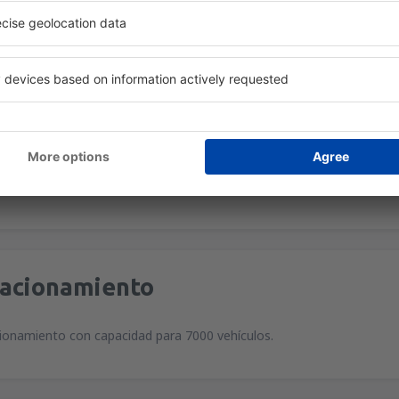
o de minibuses que conecta el aeropuerto con el centro de la ciudad y
ano hacia diferentes puntos de Toulouse.
axis se encuentra en el sector de arribos.
ara sistema de GPS:
°22'29"E
está localizado a 6,7 kilómetros de Toulouse.
tacionamiento
ionamiento con capacidad para 7000 vehículos.