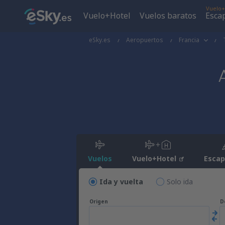
Vuelo+
Vuelo+Hotel
Vuelos baratos
Esca
eSky.es
Aeropuertos
Francia
Vuelos
Vuelo+Hotel
Esca
Ida y vuelta
Solo ida
Origen
D