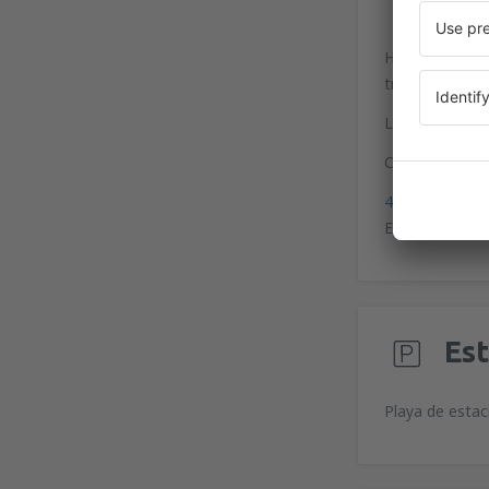
Hay un servici
transporte urb
La parada de t
Coordenadas p
43°37'46"N, 1
El Aeropuerto 
Es
Playa de estac