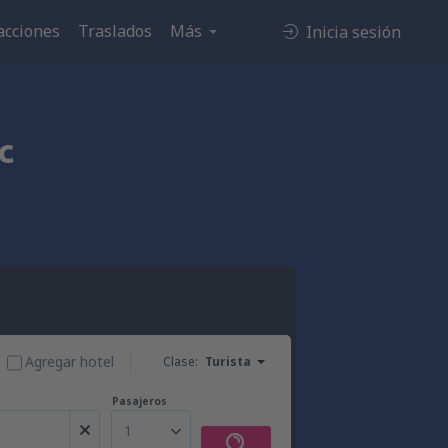
acciones
Traslados
Más
Inicia sesión
c
Agregar hotel
Clase:
Turista
Pasajeros
1