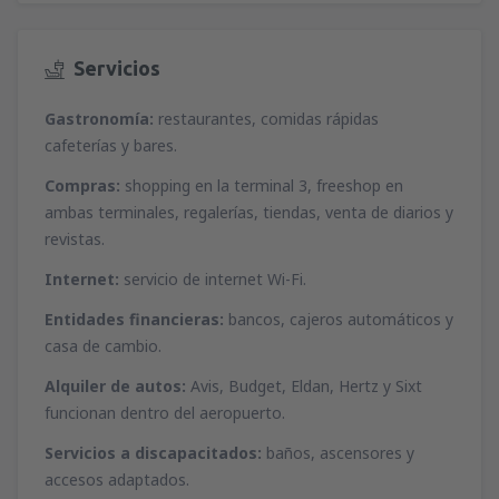
desde
Málaga, Pablo Ruiz Picasso
(AGP)
desde
Ibiza, Ibiza
(IBZ)
46
A PARTIR DE:
EUR
44
A PARTIR DE:
EUR
Servicios
desde
Valencia, Valencia-Manises
(VLC)
desde
Mahon, Menorca Mahón
(MAH)
Gastronomía:
restaurantes, comidas rápidas
37
A PARTIR DE:
EUR
45
A PARTIR DE:
EUR
cafeterías y bares.
Compras:
shopping en la terminal 3, freeshop en
desde
Barcelona, El Prat
(BCN)
desde
Palma de Mallorca, Palma de
ambas terminales, regalerías, tiendas, venta de diarios y
49
A PARTIR DE:
EUR
Mallorca
(PMI)
revistas.
37
A PARTIR DE:
EUR
desde
Alicante, Alicante Intl Airport
(ALC)
Internet:
servicio de internet Wi-Fi.
34
A PARTIR DE:
EUR
desde
Sevilla, San Pablo
(SVQ)
Entidades financieras:
bancos, cajeros automáticos y
66
A PARTIR DE:
EUR
casa de cambio.
Alquiler de autos:
Avis, Budget, Eldan, Hertz y Sixt
desde
Granadilla de Abona, Tenerife Sur -
funcionan dentro del aeropuerto.
Reina Sofia
(TFS)
107
A PARTIR DE:
EUR
Servicios a discapacitados:
baños, ascensores y
accesos adaptados.