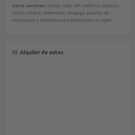
desde
Valencia, Valencia-Manises
(VLC)
Otros servicios:
correo, salas VIP, teléfonos públicos,
36
A PARTIR DE:
EUR
centro médico, enfermería, sinagoga, puestos de
información y teléfonos para información en inglés.
desde
Valencia, Valencia-Manises
(VLC)
37
A PARTIR DE:
EUR
desde
Barcelona, El Prat
(BCN)
Alquiler de autos
42
A PARTIR DE:
EUR