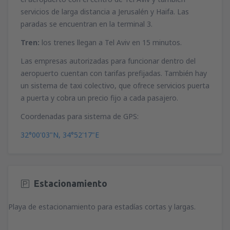
servicios de larga distancia a Jerusalén y Haifa. Las
desde
Málaga, Pablo Ruiz Picasso
(AGP)
35
paradas se encuentran en la terminal 3.
desde
San Sebastián, San Sebastián
(EAS)
A PARTIR DE:
EUR
desde
Madrid, Madrid-Barajas
(MAD)
61
A PARTIR DE:
54
EUR
A PARTIR DE:
EUR
Tren:
los trenes llegan a Tel Aviv en 15 minutos.
desde
Palma de Mallorca, Palma de
Las empresas autorizadas para funcionar dentro del
Mallorca
(PMI)
desde
Valencia, Valencia-Manises
(VLC)
desde
Málaga, Pablo Ruiz Picasso
(AGP)
aeropuerto cuentan con tarifas prefijadas. También hay
34
22
A PARTIR DE:
EUR
A PARTIR DE:
55
EUR
A PARTIR DE:
EUR
un sistema de taxi colectivo, que ofrece servicios puerta
a puerta y cobra un precio fijo a cada pasajero.
desde
Sevilla, San Pablo
(SVQ)
desde
Bilbao, Bilbao Airport
(BIO)
desde
Alicante, Alicante Intl Airport
(ALC)
46
Coordenadas para sistema de GPS:
A PARTIR DE:
32
EUR
A PARTIR DE:
36
EUR
A PARTIR DE:
EUR
32°00'03"N, 34°52'17"E
desde
Granadilla de Abona, Tenerife Sur -
desde
Sevilla, San Pablo
(SVQ)
desde
Puerto del Rosario, Fuerteventura
Reina Sofia
(TFS)
23
(FUE)
A PARTIR DE:
EUR
86
A PARTIR DE:
EUR
106
A PARTIR DE:
EUR
Estacionamiento
desde
Alicante, Alicante Intl Airport
(ALC)
desde
Valencia, Valencia-Manises
(VLC)
22
desde
Las Palmas, Gran Canaria
(LPA)
A PARTIR DE:
EUR
37
Playa de estacionamiento para estadías cortas y largas.
A PARTIR DE:
EUR
116
A PARTIR DE:
EUR