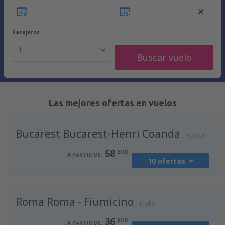
Pasajeros
1
Buscar vuelo
Las mejores ofertas en vuelos
Bucarest Bucarest-Henri Coanda
Rumania
58
EUR
A PARTIR DE:
10 ofertas
desde
Madrid, Madrid-Barajas
(MAD)
Roma Roma - Fiumicino
94
Italia
A PARTIR DE:
EUR
36
EUR
A PARTIR DE: