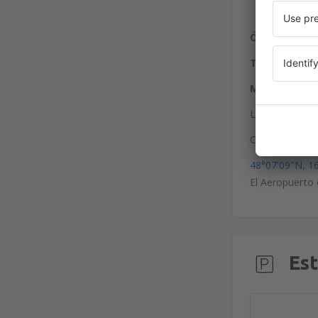
Ómnibus:
vari
Tren:
City Air
Metro:
la líne
Las paradas de 
Coordenadas p
48°07'09"N, 1
El Aeropuerto 
Es