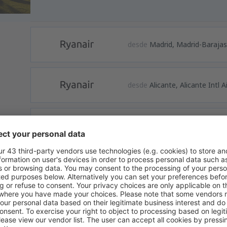
desde
Madrid, Madrid-Baraja
desde
Alicante, Alicante Intl A
desde
Barcelona, El Prat
(BCN
desde
Puerto del Rosario, Fu
desde
Las Palmas, Gran Cana