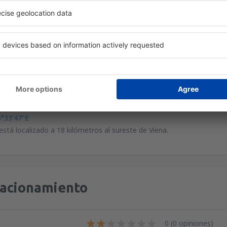
as líneas de ómnibus conectan el aeropuerto con distintas estaciones
port Train une el aeropuerto con el centro de la ciudad en 16 minutos.
a de subterráneo S-Bahn llega a la estación Wien-Mitte en 24 minuto
taxis se encuentran en la salida de la zona de arribos, en el sector K
ara sistema de GPS:
6°33'47"E
está localizado a 18 kilómetros al sureste de Viena.
tacionamiento
0 (0 opiniones)