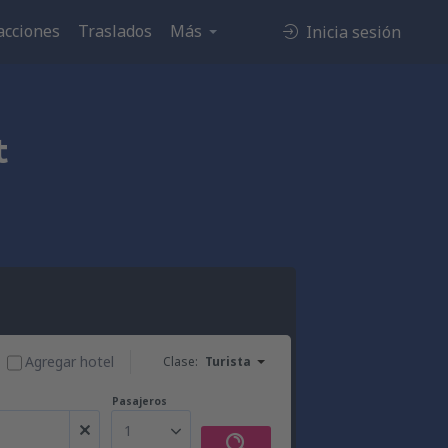
acciones
Traslados
Más
Inicia sesión
t
Agregar hotel
Clase:
Turista
Pasajeros
1