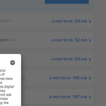
54
s
(MAD)
A PARTIR DE:
EUR
52
irport
(ALC)
A PARTIR DE:
EUR
54
)
A PARTIR DE:
EUR
145
erteventura
(FUE)
A PARTIR DE:
EUR
147
ria
(LPA)
A PARTIR DE:
EUR