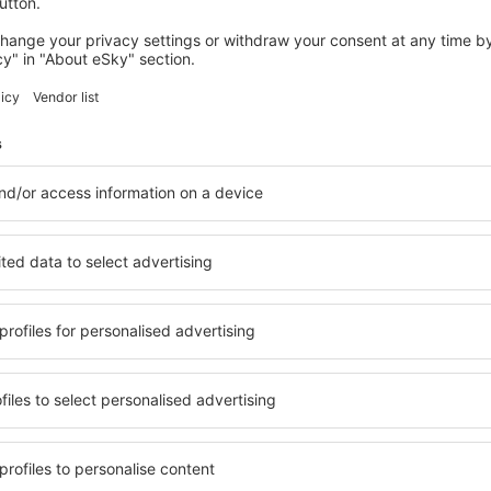
desde
Ibiza, Ibiza
(IBZ)
desde
Málaga, Pablo Ruiz Pic
desde
Palma de Mallorca, Pal
desde
Granadilla de Abona, Te
(TFS)
desde
Valencia, Valencia-Man
desde
Barcelona, El Prat
(BCN