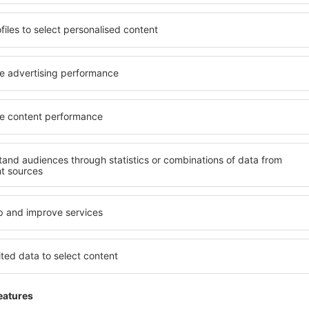
formación
Internacional de Viena, conocido como aeropuerto de Schwechat, es
el centro de Europa, ofrece una amplia red de conexiones. Recibe vue
Unidos y Canadá. Cuenta con dos terminales.
gresando
n-Schwechat
fach 1, A-1300 Wien, Austria