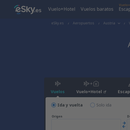
Vuelo+
Vuelo+Hotel
Vuelos baratos
Esca
eSky.es
Aeropuertos
Austria
Vuelos
Vuelo+Hotel
Esca
Ida y vuelta
Solo ida
Origen
D