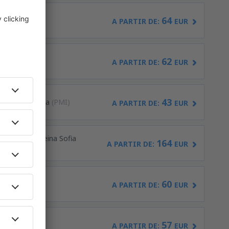
64
A PARTIR DE:
EUR
62
asso
(AGP)
A PARTIR DE:
EUR
43
ma de Mallorca
(PMI)
A PARTIR DE:
EUR
nerife Sur - Reina Sofia
164
A PARTIR DE:
EUR
60
ises
(VLC)
A PARTIR DE:
EUR
57
)
A PARTIR DE:
EUR