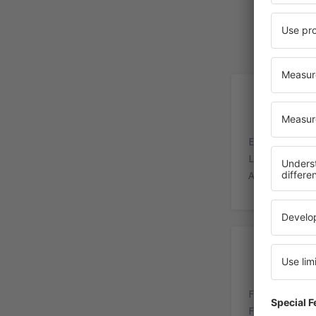
In
El Aeropuerto 
Localizado en 
Asia, Estados 
In
Flughafen Wie
Flughafen Post