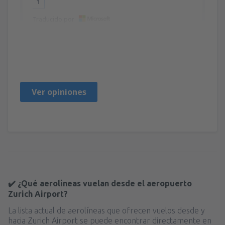
1
Traducido por
Robert
Polen,
Febrero 2025
Ver opiniones
✔️ ¿Qué aerolíneas vuelan desde el aeropuerto
Zurich Airport?
La lista actual de aerolíneas que ofrecen vuelos desde y
hacia Zurich Airport se puede encontrar directamente en