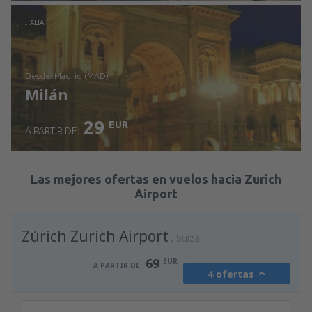
Revisa los detalles
ITALIA
desde: Madrid (MAD)
Milán
29
EUR
A PARTIR DE:
Revisa los detalles
Las mejores ofertas en vuelos hacia Zurich
Airport
Zúrich Zurich Airport
Suiza
69
EUR
A PARTIR DE:
4 ofertas