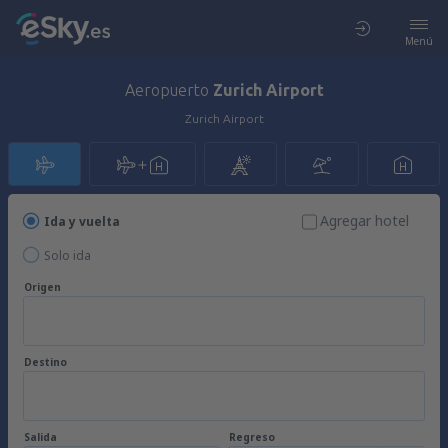
Menú
Aeropuerto
Zurich Airport
Zurich Airport
Agregar hotel
Ida y vuelta
Solo ida
Origen
Destino
Salida
Regreso