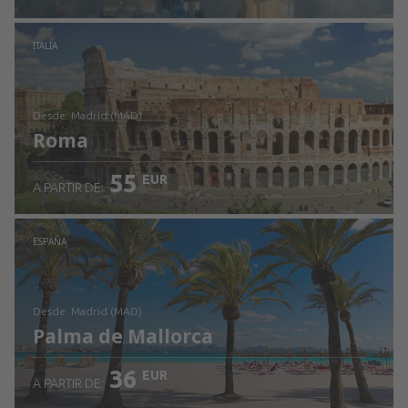
Revisa los detalles
ITALIA
desde: Madrid (MAD)
Roma
55
EUR
A PARTIR DE:
Revisa los detalles
ESPAÑA
desde: Madrid (MAD)
Palma de Mallorca
36
EUR
A PARTIR DE: