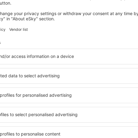
Ahorra tiempo y dinero.
¡Reserva Vuelo+Hotel en 
Compruébalo
uscritos a la newsletter viaj
por menos
tos, escapadas, vacaciones - consigue ofertas de 
antes que nadie.
¡Solo enviamos lo mejor, viajeros del mundo!