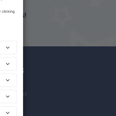
eSky.es!
an más
viaje únicas