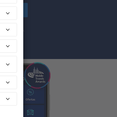
uscríbete
comercial de
he proporcionado.
” (todo junto),