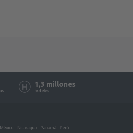
1,3 millones
eas
hoteles
México
Nicaragua
Panamá
Perú