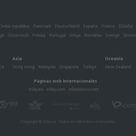
Česká republika
Danmark
Deutschland
Espańa
France
Ελλάδα
ge
Österreich
Polska
Portugal
Srbija
România
Sverige
Slove
Asia
Oceanía
ca
Hong Kong
Malaysia
Singapore
Türkiye
New Zealand
Páginas web internacionales
eSky.eu
eSky.com
eDestinos.com
Copyright © eSky.es. Todos los derechos reservados.