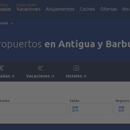
Hotel
Vuelo+Hotel
padas
Vacaciones
Alojamientos
Coches
Ofertas
Atr
rbuda
ropuertos
en Antigua y Barb
padas
Vacaciones
Hoteles
estino
Salida
Regreso