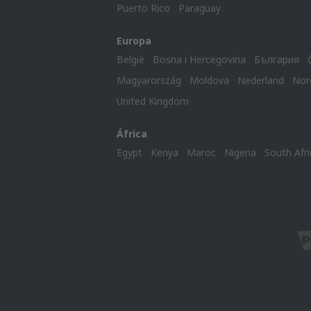
Puerto Rico
Paraguay
Europa
België
Bosna i Hercegovina
България
Magyarország
Moldova
Nederland
Nor
United Kingdom
África
Egypt
Kenya
Maroc
Nigeria
South Afri