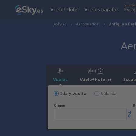
Vuelo+
Vuelo+Hotel
Vuelos baratos
Esca
eSky.es
Aeropuertos
Antigua y Ba
Ae
Vuelos
Vuelo+Hotel
Esca
Ida y vuelta
Solo ida
Origen
D