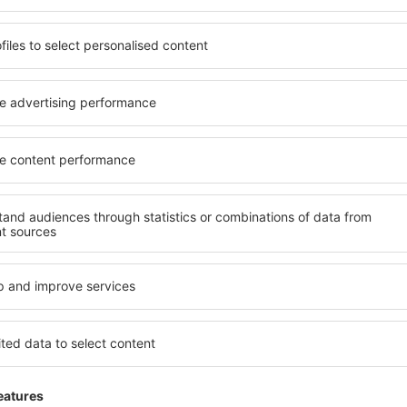
S
 a precios fantásticos en nuestra newsletter.
Acepto recibir información 
 (en forma de boletín de noticias) a la dirección de correo electrónico que yo 
la casilla, proporcionar la dirección de correo electrónico y pulsar “Suscríbete
 tu información personal sea procesada
rga nuestra app
y planifica
mente tus viajes
mejor valorada en la categoría de viajes
ofertas diarias al alcance de tu mano
us reservas en un solo lugar