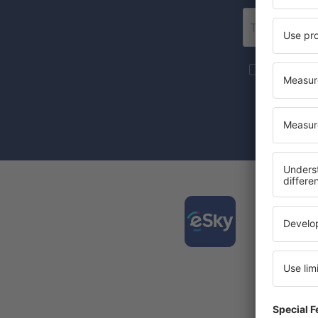
Más viajes
eSky.pl S.A.
Tras marcar 
aceptas que
Desca
cómoda
La app 
Nuevas 
Todas t