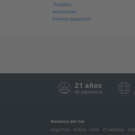
Traslados
Atracciones
Eventos deportivos
21 años
de experiencia
América del Sur
Argentina
Bolivia
Chile
El Salvador
Col