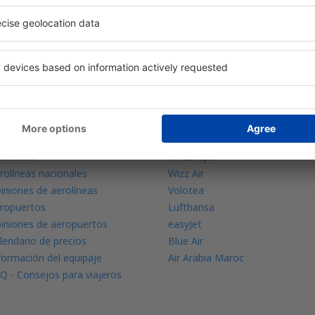
prende más
Aerolíneas
jor Precio Garantizado
Ryanair
licación móvil
Vueling
dar de vuelo
Iberia
rolíneas
Air Europa
rolíneas nacionales
Wizz Air
iniones de aerolíneas
Volotea
ropuertos
Lufthansa
iniones de aeropuertos
easyJet
lendario de precios
Blue Air
formación del equipaje
Air Arabia Maroc
Q - Consejos para viajeros