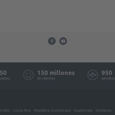
50
150 millones
950
países
de clientes
aerolín
ombia
Costa Rica
República Dominicana
Guatemala
Honduras