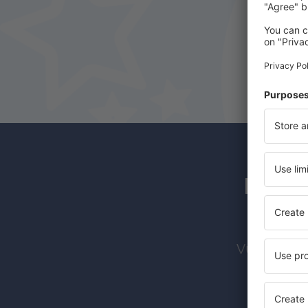
Los s
Vuelos bara