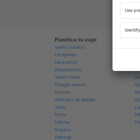
Planifica tu viaje
A
Vuelos baratos
Me
Escapadas
Ap
Vacaciones
Ra
Alojamientos
Ae
Vuelo+Hotel
Ae
Pasajes aéreos
Op
Hoteles
Ae
Vehículos de alquiler
Op
Yates
Ca
Ferris
In
Ofertas
FA
Seguros
Parkings