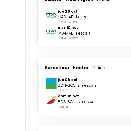
jue 29 oct
MAD
-
IAD
·
1 escala
ITA Airways
mar 10 nov
IAD
-
MAD
·
1 escala
ITA Airways
Barcelona
-
Boston
11 días
jue 08 oct
BCN
-
BOS
·
sin escala
Level
dom 18 oct
BOS
-
BCN
·
sin escala
Iberia