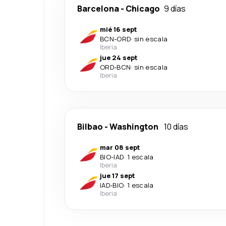
Barcelona
-
Chicago
9 días
mié 16 sept
BCN
-
ORD
·
sin escala
Iberia
jue 24 sept
ORD
-
BCN
·
sin escala
Iberia
Bilbao
-
Washington
10 días
mar 08 sept
BIO
-
IAD
·
1 escala
Iberia
jue 17 sept
IAD
-
BIO
·
1 escala
Iberia