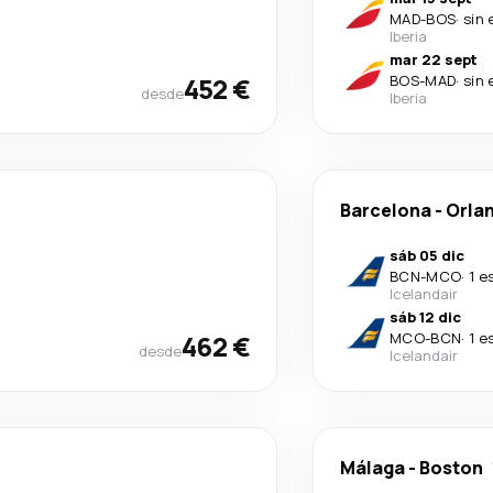
MAD
-
BOS
·
sin 
Iberia
mar 22 sept
452 €
BOS
-
MAD
·
sin 
desde
Iberia
Barcelona
-
Orla
sáb 05 dic
BCN
-
MCO
·
1 e
Icelandair
sáb 12 dic
462 €
MCO
-
BCN
·
1 e
desde
Icelandair
Málaga
-
Boston