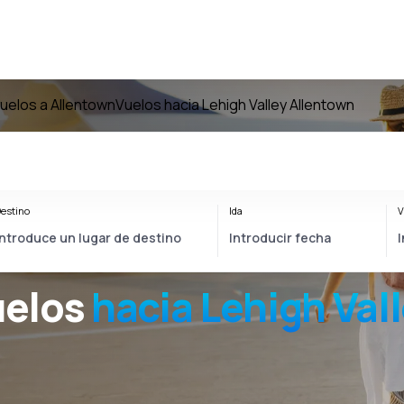
uelos a Allentown
Vuelos hacia Lehigh Valley Allentown
estino
Ida
V
uelos
hacia
Lehigh Val