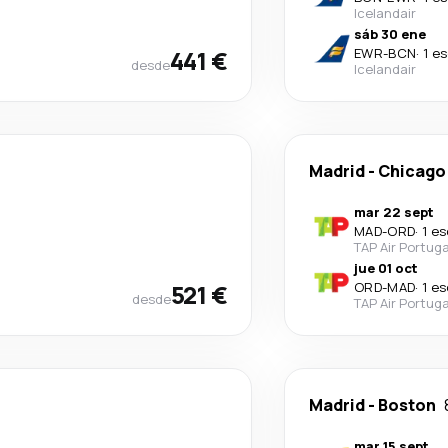
Icelandair
sáb 30 ene
441 €
EWR
-
BCN
·
1 e
desde
Icelandair
Madrid
-
Chicago
mar 22 sept
MAD
-
ORD
·
1 e
TAP Air Portuga
jue 01 oct
521 €
ORD
-
MAD
·
1 e
desde
TAP Air Portuga
Madrid
-
Boston
mar 15 sept