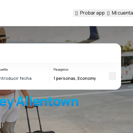
Probar app
Mi cuenta
uelta
Pasajeros
ley Allentown