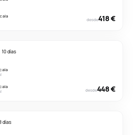
scala
418 €
desde
10 días
scala
l
scala
448 €
desde
l
8 días