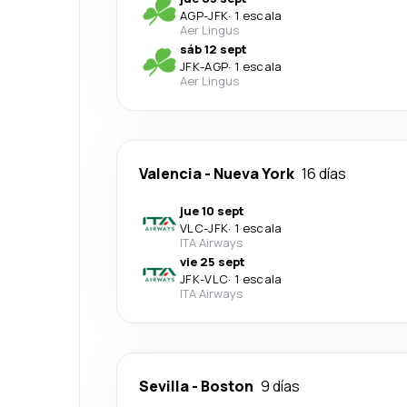
AGP
-
JFK
·
1 escala
Aer Lingus
sáb 12 sept
JFK
-
AGP
·
1 escala
Aer Lingus
Valencia
-
Nueva York
16 días
jue 10 sept
VLC
-
JFK
·
1 escala
ITA Airways
vie 25 sept
JFK
-
VLC
·
1 escala
ITA Airways
Sevilla
-
Boston
9 días