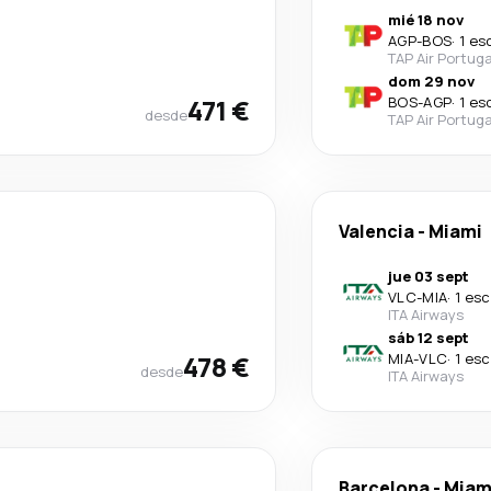
mié 18 nov
AGP
-
BOS
·
1 es
TAP Air Portuga
dom 29 nov
471 €
BOS
-
AGP
·
1 es
desde
TAP Air Portuga
Valencia
-
Miami
jue 03 sept
VLC
-
MIA
·
1 esc
ITA Airways
sáb 12 sept
478 €
MIA
-
VLC
·
1 esc
desde
ITA Airways
Barcelona
-
Miam