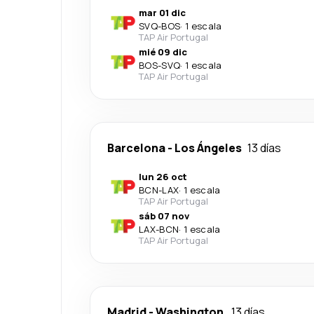
mar 01 dic
SVQ
-
BOS
·
1 escala
TAP Air Portugal
mié 09 dic
BOS
-
SVQ
·
1 escala
TAP Air Portugal
Barcelona
-
Los Ángeles
13 días
lun 26 oct
BCN
-
LAX
·
1 escala
TAP Air Portugal
sáb 07 nov
LAX
-
BCN
·
1 escala
TAP Air Portugal
Madrid
-
Washington
13 días