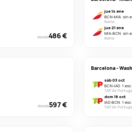
jue 14 ene
BCN
-
MIA
·
sin 
Iberia
jue 21 ene
486 €
MIA
-
BCN
·
sin 
desde
Iberia
Barcelona
-
Wash
sáb 03 oct
BCN
-
IAD
·
1 esc
TAP Air Portuga
dom 18 oct
597 €
IAD
-
BCN
·
1 esc
desde
TAP Air Portuga