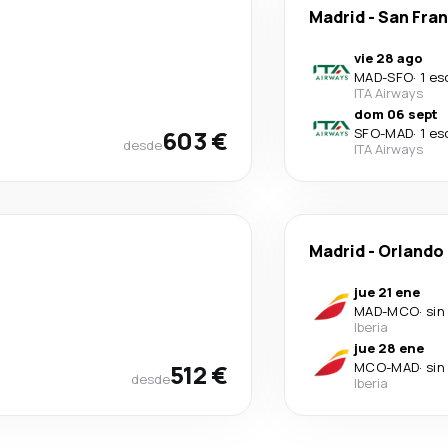
Madrid
-
San Fra
vie 28 ago
MAD
-
SFO
·
1 es
ITA Airways
dom 06 sept
603 €
SFO
-
MAD
·
1 es
desde
ITA Airways
Madrid
-
Orlando
jue 21 ene
MAD
-
MCO
·
sin
Iberia
jue 28 ene
512 €
MCO
-
MAD
·
sin
desde
Iberia