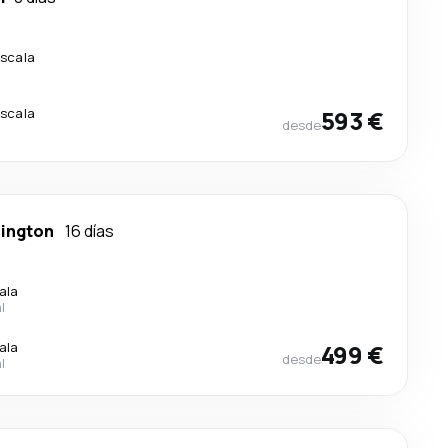
escala
escala
593 €
desde
ington
16 días
ala
l
ala
499 €
desde
l