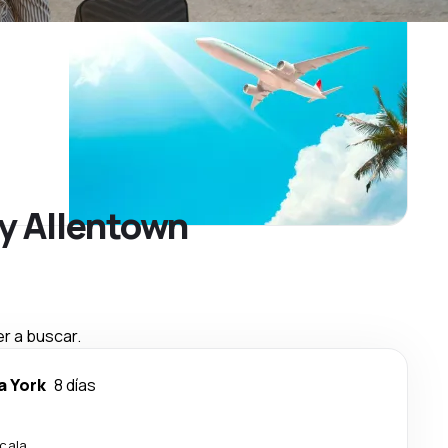
ey Allentown
r a buscar.
a York
8 días
scala