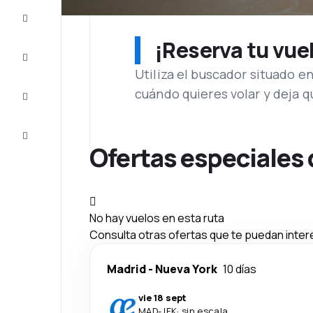
Ofertas
¡Reserva tu vue
Completa
el viaje
Utiliza el buscador situado e
cuándo quieres volar y deja 
Inspiración
y consejos
Atención
al cliente
Ofertas especiales 
No hay vuelos en esta ruta
Consulta otras ofertas que te puedan inter
Madrid
-
Nueva York
10 días
vie 18 sept
MAD
-
JFK
·
sin escala