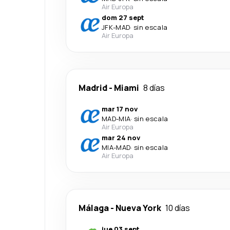
Air Europa
dom 27 sept
JFK
-
MAD
·
sin escala
Air Europa
Madrid
-
Miami
8 días
mar 17 nov
MAD
-
MIA
·
sin escala
Air Europa
mar 24 nov
MIA
-
MAD
·
sin escala
Air Europa
Málaga
-
Nueva York
10 días
jue 03 sept