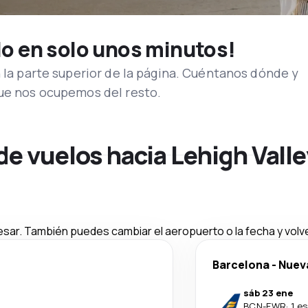
lo en solo unos minutos!
n la parte superior de la página. Cuéntanos dónde y
que nos ocupemos del resto.
de vuelos hacia Lehigh Vall
esar. También puedes cambiar el aeropuerto o la fecha y volve
Barcelona
-
Nuev
sáb 23 ene
BCN
-
EWR
·
1 e