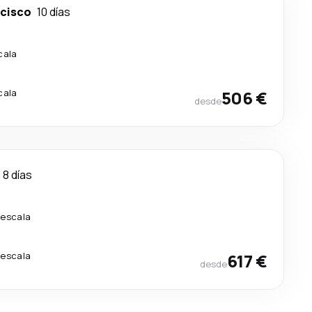
ncisco
10 días
cala
cala
506 €
desde
8 días
 escala
 escala
617 €
desde