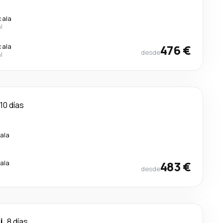
cala
l
cala
476 €
desde
l
10 días
ala
ala
483 €
desde
i
8 días