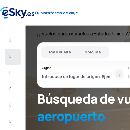
Tu plataforma de viaje
Vuelos baratos
Vuelos a Estados Unidos
V
Vuelo+Hotel
Ida y vuelta
Solo ida
Vuelos
baratos
Orgien
D
Vacaciones
Último
minuto
Búsqueda de v
Escapadas
aeropuerto
Alojamientos