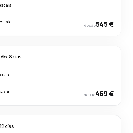
escala
escala
545 €
desde
ndo
8 días
scala
scala
469 €
desde
12 días