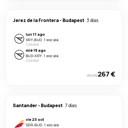
Jerez de la Frontera
-
Budapest
3 días
lun 17 ago
XRY
-
BUD
·
1 escala
Condor
mié 19 ago
BUD
-
XRY
·
1 escala
Condor
267 €
desde
Santander
-
Budapest
7 días
vie 23 oct
SDR
-
BUD
·
1 escala