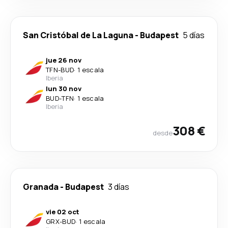
San Cristóbal de La Laguna
-
Budapest
5 días
jue 26 nov
TFN
-
BUD
·
1 escala
Iberia
lun 30 nov
BUD
-
TFN
·
1 escala
Iberia
308 €
desde
Granada
-
Budapest
3 días
vie 02 oct
GRX
-
BUD
·
1 escala