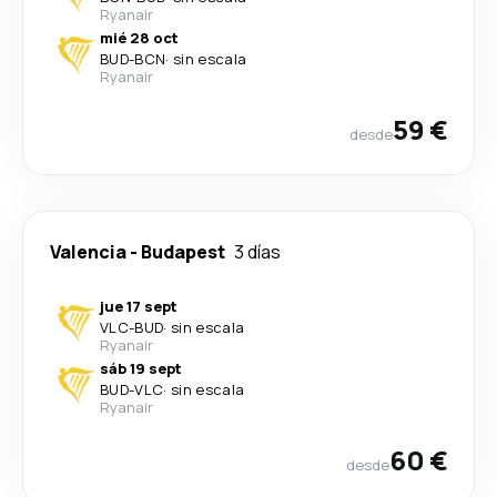
Ryanair
mié 28 oct
BUD
-
BCN
·
sin escala
Ryanair
59 €
desde
Valencia
-
Budapest
3 días
jue 17 sept
VLC
-
BUD
·
sin escala
Ryanair
sáb 19 sept
BUD
-
VLC
·
sin escala
Ryanair
60 €
desde