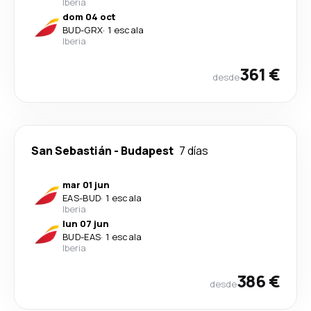
Iberia
dom 04 oct
BUD
-
GRX
·
1 escala
Iberia
361 €
desde
San Sebastián
-
Budapest
7 días
mar 01 jun
EAS
-
BUD
·
1 escala
Iberia
lun 07 jun
BUD
-
EAS
·
1 escala
Iberia
386 €
desde