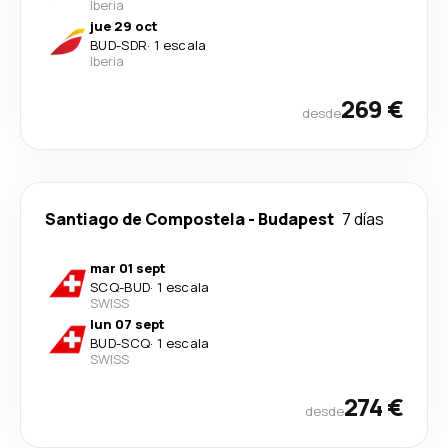
Iberia
jue 29 oct
BUD
-
SDR
·
1 escala
Iberia
269 €
desde
Santiago de Compostela
-
Budapest
7 días
mar 01 sept
SCQ
-
BUD
·
1 escala
SWISS
lun 07 sept
BUD
-
SCQ
·
1 escala
SWISS
274 €
desde