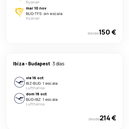
Ryanair
mar 10 nov
BUD
-
TFS
·
sin escala
Ryanair
150 €
desde
Ibiza
-
Budapest
3 días
vie 16 oct
IBZ
-
BUD
·
1 escala
Lufthansa
dom 18 oct
BUD
-
IBZ
·
1 escala
Lufthansa
214 €
desde