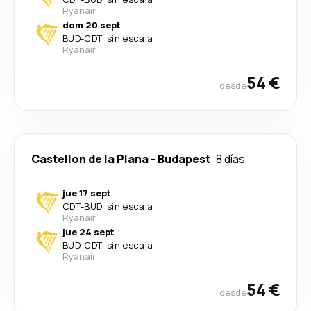
Ryanair
dom 20 sept
BUD
-
CDT
·
sin escala
Ryanair
54 €
desde
Castellon de la Plana
-
Budapest
8 días
jue 17 sept
CDT
-
BUD
·
sin escala
Ryanair
jue 24 sept
BUD
-
CDT
·
sin escala
Ryanair
54 €
desde