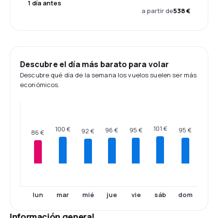
1 día antes
a partir de
538 €
Descubre el día más barato para volar
Descubre qué día de la semana los vuelos suelen ser más
económicos.
101 €
100 €
96 €
95 €
95 €
92 €
86 €
lun
mar
mié
jue
vie
sáb
dom
Información general