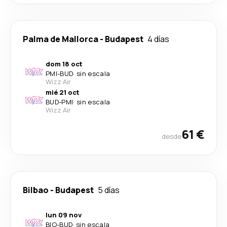
Palma de Mallorca
-
Budapest
4 días
dom 18 oct
PMI
-
BUD
·
sin escala
Wizz Air
mié 21 oct
BUD
-
PMI
·
sin escala
Wizz Air
61 €
desde
Bilbao
-
Budapest
5 días
lun 09 nov
BIO
-
BUD
·
sin escala