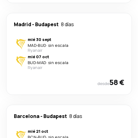
Madrid
-
Budapest
8 días
mié 30 sept
MAD
-
BUD
·
sin escala
Ryanair
mié 07 oct
BUD
-
MAD
·
sin escala
Ryanair
58 €
desde
Barcelona
-
Budapest
8 días
mié 21 oct
BCN
-
BUD
·
sin escala