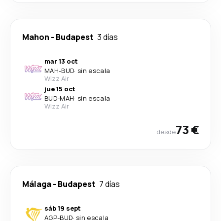
Mahon
-
Budapest
3 días
mar 13 oct
MAH
-
BUD
·
sin escala
Wizz Air
jue 15 oct
BUD
-
MAH
·
sin escala
Wizz Air
73 €
desde
Málaga
-
Budapest
7 días
sáb 19 sept
AGP
-
BUD
·
sin escala