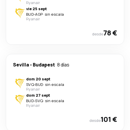
Ryanair
vie 25 sept
BUD
-
AGP
·
sin escala
Ryanair
78 €
desde
Sevilla
-
Budapest
8 días
dom 20 sept
SVQ
-
BUD
·
sin escala
Ryanair
dom 27 sept
BUD
-
SVQ
·
sin escala
Ryanair
101 €
desde