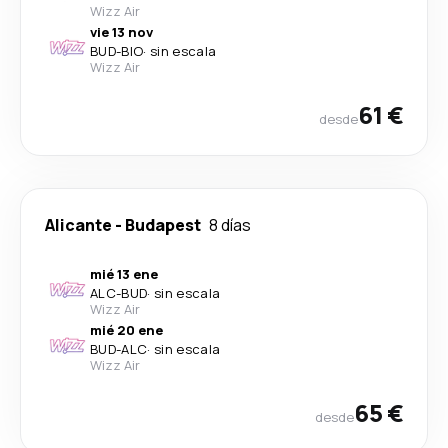
Wizz Air
vie 13 nov
BUD
-
BIO
·
sin escala
Wizz Air
61 €
desde
Alicante
-
Budapest
8 días
mié 13 ene
ALC
-
BUD
·
sin escala
Wizz Air
mié 20 ene
BUD
-
ALC
·
sin escala
Wizz Air
65 €
desde