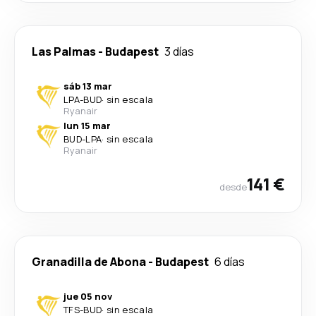
Las Palmas
-
Budapest
3 días
sáb 13 mar
LPA
-
BUD
·
sin escala
Ryanair
lun 15 mar
BUD
-
LPA
·
sin escala
Ryanair
141 €
desde
Granadilla de Abona
-
Budapest
6 días
jue 05 nov
TFS
-
BUD
·
sin escala