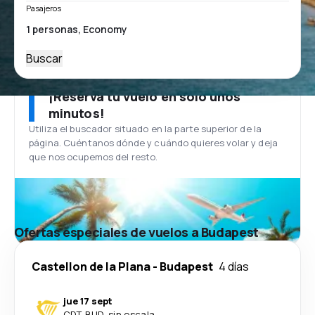
Pasajeros
Buscar
¡Reserva tu vuelo en solo unos
minutos!
Utiliza el buscador situado en la parte superior de la
página. Cuéntanos dónde y cuándo quieres volar y deja
que nos ocupemos del resto.
Ofertas especiales de vuelos a Budapest
Castellon de la Plana
-
Budapest
4 días
jue 17 sept
CDT
-
BUD
·
sin escala