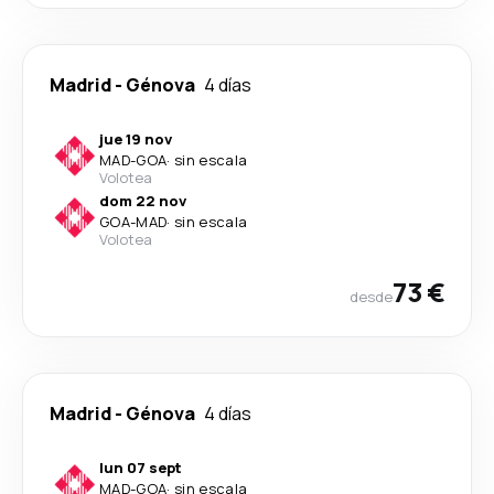
Madrid
-
Génova
4 días
jue 19 nov
MAD
-
GOA
·
sin escala
Volotea
dom 22 nov
GOA
-
MAD
·
sin escala
Volotea
73 €
desde
Madrid
-
Génova
4 días
lun 07 sept
MAD
-
GOA
·
sin escala