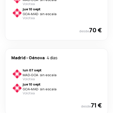
Volotea
jue 10 sept
GOA
-
MAD
·
sin escala
Volotea
70 €
desde
Madrid
-
Génova
4 días
lun 07 sept
MAD
-
GOA
·
sin escala
Volotea
jue 10 sept
GOA
-
MAD
·
sin escala
Volotea
71 €
desde