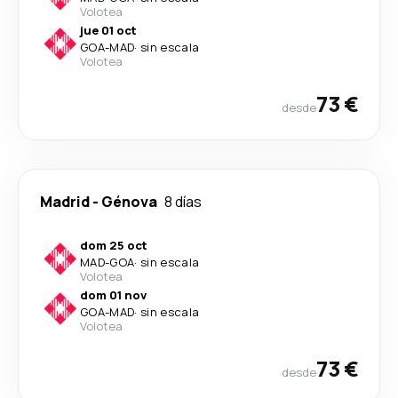
Volotea
jue 01 oct
GOA
-
MAD
·
sin escala
Volotea
73 €
desde
Madrid
-
Génova
8 días
dom 25 oct
MAD
-
GOA
·
sin escala
Volotea
dom 01 nov
GOA
-
MAD
·
sin escala
Volotea
73 €
desde