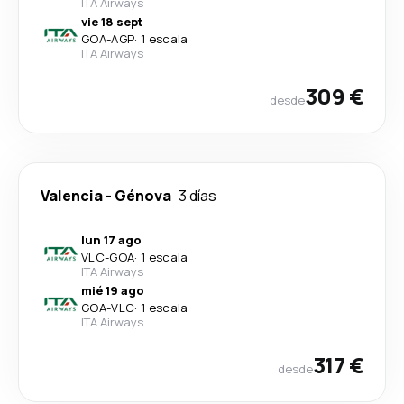
ITA Airways
vie 18 sept
GOA
-
AGP
·
1 escala
ITA Airways
309 €
desde
Valencia
-
Génova
3 días
lun 17 ago
VLC
-
GOA
·
1 escala
ITA Airways
mié 19 ago
GOA
-
VLC
·
1 escala
ITA Airways
317 €
desde