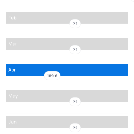
Feb
??
Mar
??
Abr
169 €
May
??
Jun
??