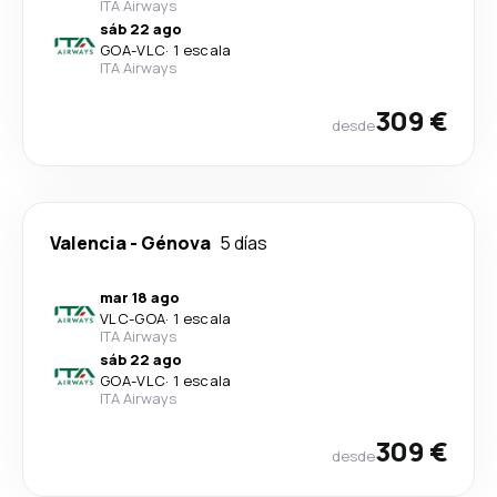
ITA Airways
sáb 22 ago
GOA
-
VLC
·
1 escala
ITA Airways
309 €
desde
Valencia
-
Génova
5 días
mar 18 ago
VLC
-
GOA
·
1 escala
ITA Airways
sáb 22 ago
GOA
-
VLC
·
1 escala
ITA Airways
309 €
desde