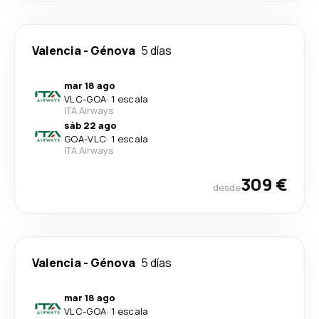
Valencia
-
Génova
5 días
mar 18 ago
VLC
-
GOA
·
1 escala
ITA Airways
sáb 22 ago
GOA
-
VLC
·
1 escala
ITA Airways
309 €
desde
Valencia
-
Génova
5 días
mar 18 ago
VLC
-
GOA
·
1 escala