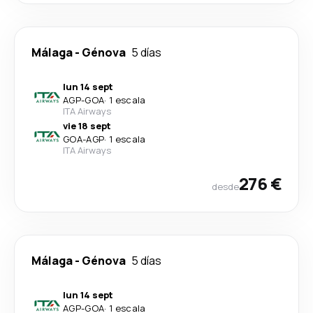
Málaga
-
Génova
5 días
lun 14 sept
AGP
-
GOA
·
1 escala
ITA Airways
vie 18 sept
GOA
-
AGP
·
1 escala
ITA Airways
276 €
desde
Málaga
-
Génova
5 días
lun 14 sept
AGP
-
GOA
·
1 escala