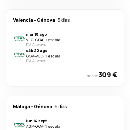
Valencia
-
Génova
5 días
mar 18 ago
VLC
-
GOA
·
1 escala
ITA Airways
sáb 22 ago
GOA
-
VLC
·
1 escala
ITA Airways
309 €
desde
Málaga
-
Génova
5 días
lun 14 sept
AGP
-
GOA
·
1 escala