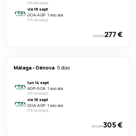
ITA Airways
vie 18 sept
GOA
-
AGP
·
1 escala
ITA Airways
277 €
desde
Málaga
-
Génova
5 días
lun 14 sept
AGP
-
GOA
·
1 escala
ITA Airways
vie 18 sept
GOA
-
AGP
·
1 escala
ITA Airways
305 €
desde