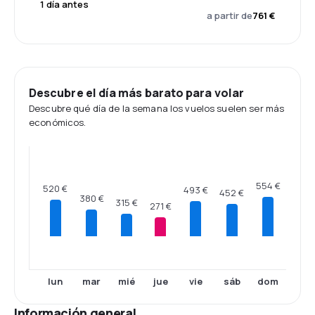
1 día antes
a partir de
761 €
Descubre el día más barato para volar
Descubre qué día de la semana los vuelos suelen ser más
económicos.
554 €
520 €
493 €
452 €
380 €
315 €
271 €
lun
mar
mié
jue
vie
sáb
dom
Información general