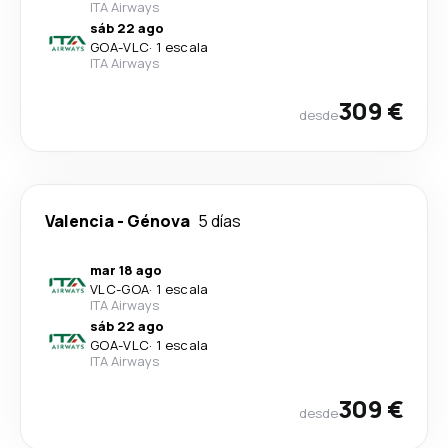
ITA Airways
sáb 22 ago
GOA
-
VLC
·
1 escala
ITA Airways
309 €
desde
Valencia
-
Génova
5 días
mar 18 ago
VLC
-
GOA
·
1 escala
ITA Airways
sáb 22 ago
GOA
-
VLC
·
1 escala
ITA Airways
309 €
desde