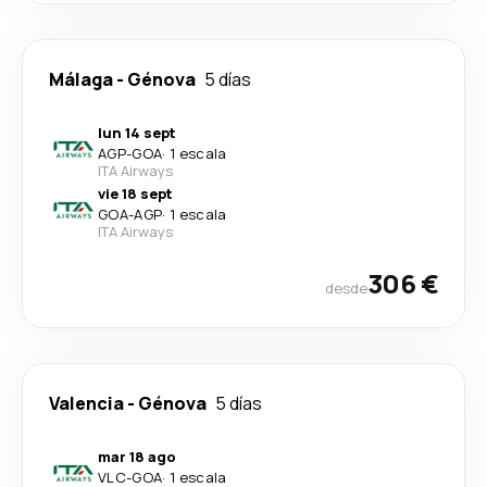
Málaga
-
Génova
5 días
lun 14 sept
AGP
-
GOA
·
1 escala
ITA Airways
vie 18 sept
GOA
-
AGP
·
1 escala
ITA Airways
306 €
desde
Valencia
-
Génova
5 días
mar 18 ago
VLC
-
GOA
·
1 escala