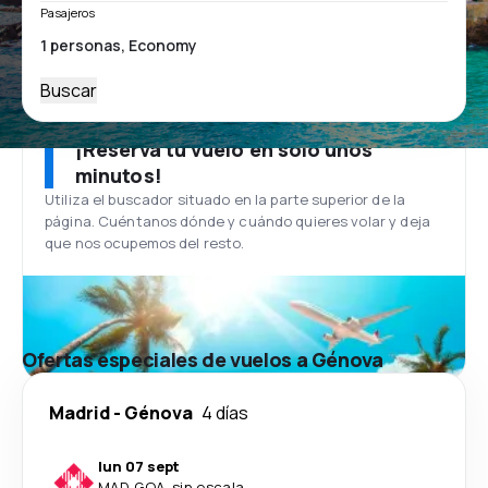
Pasajeros
Buscar
¡Reserva tu vuelo en solo unos
minutos!
Utiliza el buscador situado en la parte superior de la
página. Cuéntanos dónde y cuándo quieres volar y deja
que nos ocupemos del resto.
Ofertas especiales de vuelos a Génova
Madrid
-
Génova
4 días
lun 07 sept
MAD
-
GOA
·
sin escala