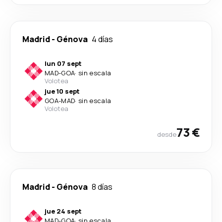
Madrid
-
Génova
4 días
lun 07 sept
MAD
-
GOA
·
sin escala
Volotea
jue 10 sept
GOA
-
MAD
·
sin escala
Volotea
73 €
desde
Madrid
-
Génova
8 días
jue 24 sept
MAD
-
GOA
·
sin escala