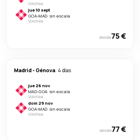
Volotea
jue 10 sept
GOA
-
MAD
·
sin escala
Volotea
75 €
desde
Madrid
-
Génova
4 días
jue 26 nov
MAD
-
GOA
·
sin escala
Volotea
dom 29 nov
GOA
-
MAD
·
sin escala
Volotea
77 €
desde