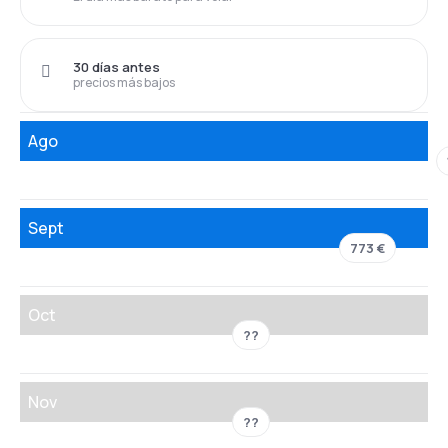
30 días antes
precios más bajos
Ago
Sept
773 €
Oct
??
Nov
??