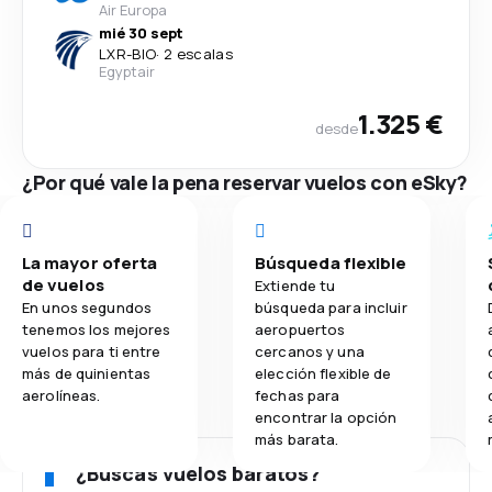
Air Europa
mié 30 sept
LXR
-
BIO
·
2 escalas
Egyptair
1.325 €
desde
¿Por qué vale la pena reservar vuelos con eSky?
La mayor oferta
Búsqueda flexible
de vuelos
Extiende tu
En unos segundos
búsqueda para incluir
tenemos los mejores
aeropuertos
vuelos para ti entre
cercanos y una
más de quinientas
elección flexible de
aerolíneas.
fechas para
encontrar la opción
más barata.
¿Buscas vuelos baratos?