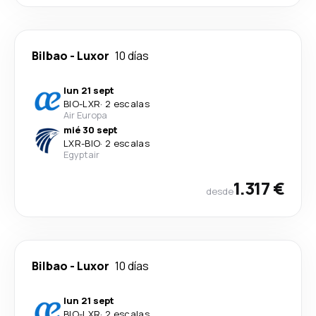
Bilbao
-
Luxor
10 días
lun 21 sept
BIO
-
LXR
·
2 escalas
Air Europa
mié 30 sept
LXR
-
BIO
·
2 escalas
Egyptair
1.317 €
desde
Bilbao
-
Luxor
10 días
lun 21 sept
BIO
-
LXR
·
2 escalas