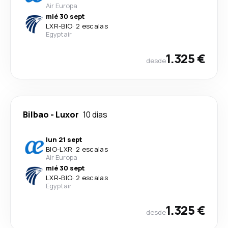
Air Europa
mié 30 sept
LXR
-
BIO
·
2 escalas
Egyptair
1.325 €
desde
Bilbao
-
Luxor
10 días
lun 21 sept
BIO
-
LXR
·
2 escalas
Air Europa
mié 30 sept
LXR
-
BIO
·
2 escalas
Egyptair
1.325 €
desde