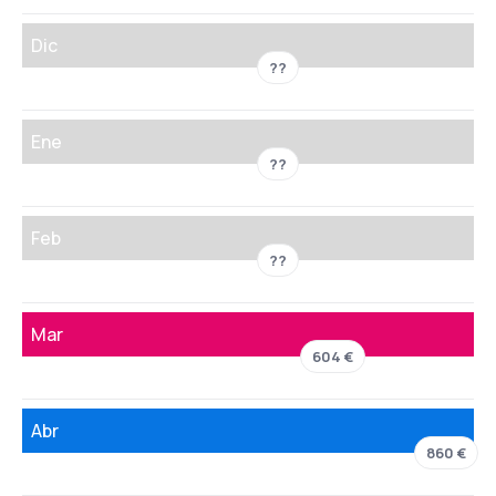
Dic
??
Ene
??
Feb
??
Mar
604 €
Abr
860 €