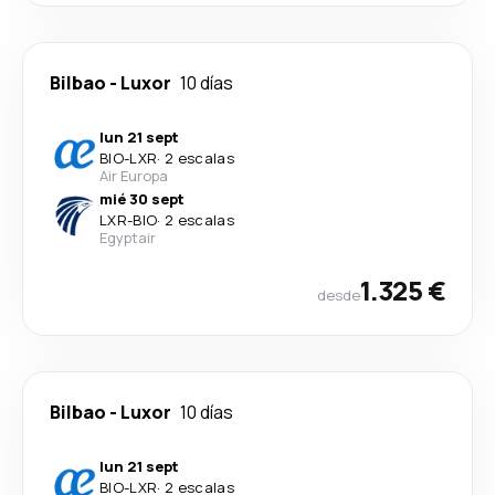
Bilbao
-
Luxor
10 días
lun 21 sept
BIO
-
LXR
·
2 escalas
Air Europa
mié 30 sept
LXR
-
BIO
·
2 escalas
Egyptair
1.325 €
desde
Bilbao
-
Luxor
10 días
lun 21 sept
BIO
-
LXR
·
2 escalas