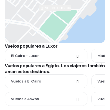
Ver en el mapa
Vuelos populares a Luxor
El Cairo - Luxor
Madrid
Vuelos populares a Egipto. Los viajeros también
aman estos destinos.
Vuelos a El Cairo
Vuelos
Vuelos a Aswan
Vuelos