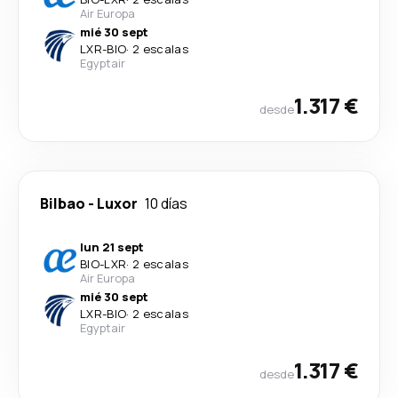
Air Europa
mié 30 sept
LXR
-
BIO
·
2 escalas
Egyptair
1.317 €
desde
Bilbao
-
Luxor
10 días
lun 21 sept
BIO
-
LXR
·
2 escalas
Air Europa
mié 30 sept
LXR
-
BIO
·
2 escalas
Egyptair
1.317 €
desde