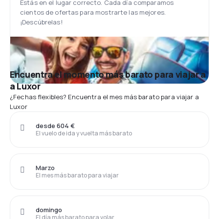
Estás en el lugar correcto. Cada día comparamos
cientos de ofertas para mostrarte las mejores.
¡Descúbrelas!
Encuentra el momento más barato para viajar a
a Luxor
¿Fechas flexibles? Encuentra el mes más barato para viajar a
Luxor
desde 604 €
El vuelo de ida y vuelta más barato
Marzo
El mes más barato para viajar
domingo
El día más barato para volar