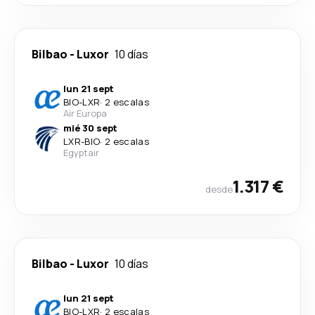
Bilbao
-
Luxor
10 días
lun 21 sept
BIO
-
LXR
·
2 escalas
Air Europa
mié 30 sept
LXR
-
BIO
·
2 escalas
Egyptair
1.317 €
desde
Bilbao
-
Luxor
10 días
lun 21 sept
BIO
-
LXR
·
2 escalas