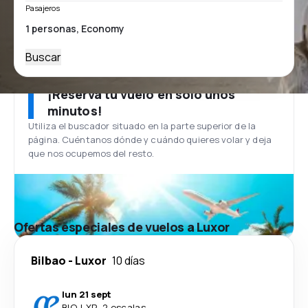
Pasajeros
Buscar
¡Reserva tu vuelo en solo unos
minutos!
Utiliza el buscador situado en la parte superior de la
página. Cuéntanos dónde y cuándo quieres volar y deja
que nos ocupemos del resto.
Ofertas especiales de vuelos a Luxor
Bilbao
-
Luxor
10 días
lun 21 sept
BIO
-
LXR
·
2 escalas