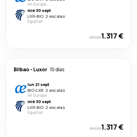
Air Europa
mié 30 sept
LXR
-
BIO
·
2 escalas
Egyptair
1.317 €
desde
Bilbao
-
Luxor
10 días
lun 21 sept
BIO
-
LXR
·
2 escalas
Air Europa
mié 30 sept
LXR
-
BIO
·
2 escalas
Egyptair
1.317 €
desde