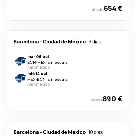
654 €
desde
Barcelona
-
Ciudad de México
9 días
mar 06 oct
BCN
-
MEX
·
sin escala
Aeromexico
mié 14 oct
MEX
-
BCN
·
sin escala
Aeromexico
890 €
desde
Barcelona
-
Ciudad de México
10 días