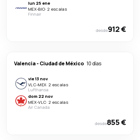
lun 25 ene
MEX
-
BIO
·
2 escalas
Finnair
912 €
desde
Valencia
-
Ciudad de México
10 días
vie 13 nov
VLC
-
MEX
·
2 escalas
Lufthansa
dom 22 nov
MEX
-
VLC
·
2 escalas
Air Canada
855 €
desde