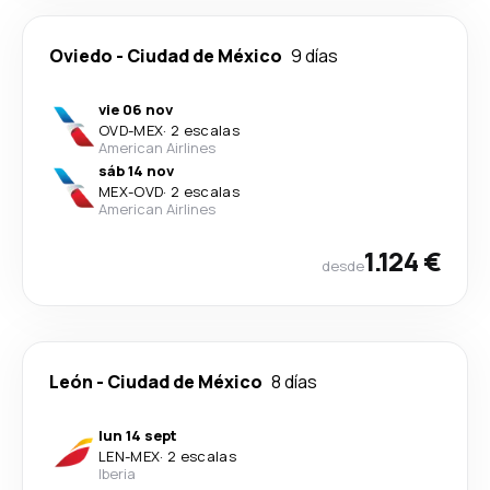
Oviedo
-
Ciudad de México
9 días
vie 06 nov
OVD
-
MEX
·
2 escalas
American Airlines
sáb 14 nov
MEX
-
OVD
·
2 escalas
American Airlines
1.124 €
desde
León
-
Ciudad de México
8 días
lun 14 sept
LEN
-
MEX
·
2 escalas
Iberia