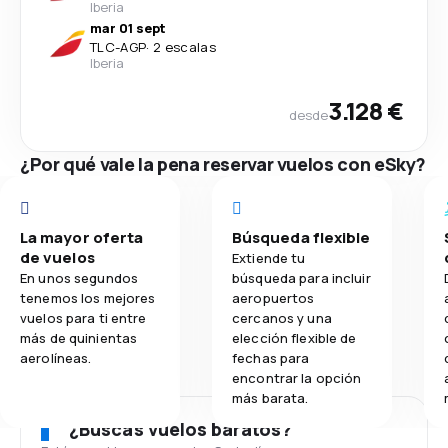
Iberia
mar 01 sept
TLC
-
AGP
·
2 escalas
Iberia
3.128 €
desde
¿Por qué vale la pena reservar vuelos con eSky?
La mayor oferta
Búsqueda flexible
de vuelos
Extiende tu
En unos segundos
búsqueda para incluir
tenemos los mejores
aeropuertos
vuelos para ti entre
cercanos y una
más de quinientas
elección flexible de
aerolíneas.
fechas para
encontrar la opción
más barata.
¿Buscas vuelos baratos?