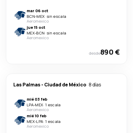
mar 06 oct
BCN
-
MEX
·
sin escala
Aeromexico
jue 15 oct
MEX
-
BCN
·
sin escala
Aeromexico
890 €
desde
Las Palmas
-
Ciudad de México
8 días
mié 03 feb
LPA
-
MEX
·
1 escala
Aeromexico
mié 10 feb
MEX
-
LPA
·
1 escala
Aeromexico