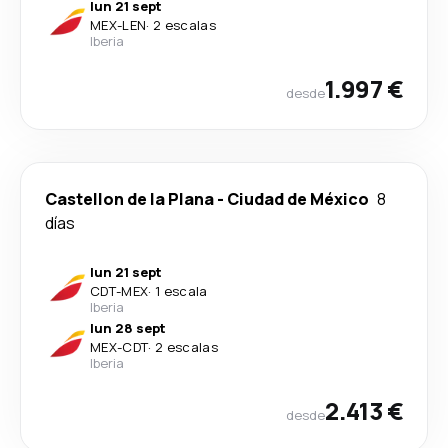
lun 21 sept
MEX
-
LEN
·
2 escalas
Iberia
1.997 €
desde
Castellon de la Plana
-
Ciudad de México
8
días
lun 21 sept
CDT
-
MEX
·
1 escala
Iberia
lun 28 sept
MEX
-
CDT
·
2 escalas
Iberia
2.413 €
desde