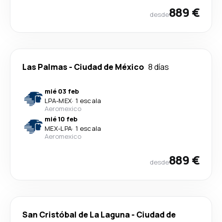
889 €
desde
Las Palmas
-
Ciudad de México
8 días
mié 03 feb
LPA
-
MEX
·
1 escala
Aeromexico
mié 10 feb
MEX
-
LPA
·
1 escala
Aeromexico
889 €
desde
San Cristóbal de La Laguna
-
Ciudad de