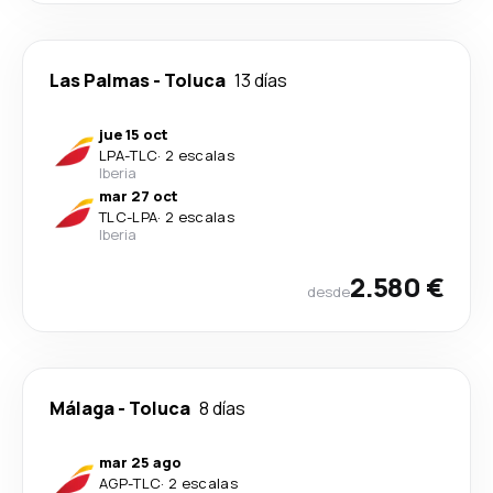
Las Palmas
-
Toluca
13 días
jue 15 oct
LPA
-
TLC
·
2 escalas
Iberia
mar 27 oct
TLC
-
LPA
·
2 escalas
Iberia
2.580 €
desde
Málaga
-
Toluca
8 días
mar 25 ago
AGP
-
TLC
·
2 escalas