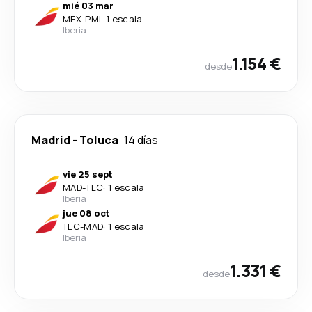
mié 03 mar
MEX
-
PMI
·
1 escala
Iberia
1.154 €
desde
Madrid
-
Toluca
14 días
vie 25 sept
MAD
-
TLC
·
1 escala
Iberia
jue 08 oct
TLC
-
MAD
·
1 escala
Iberia
1.331 €
desde