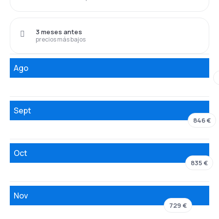
3 meses antes
precios más bajos
Ago
Sept
846 €
Oct
835 €
Nov
729 €