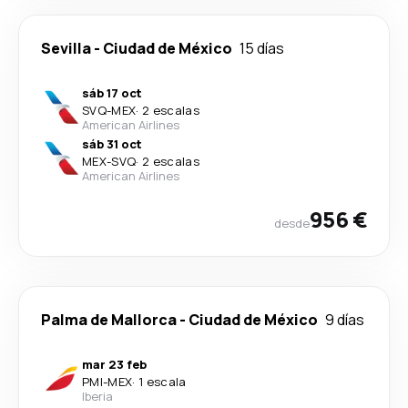
Sevilla
-
Ciudad de México
15 días
sáb 17 oct
SVQ
-
MEX
·
2 escalas
American Airlines
sáb 31 oct
MEX
-
SVQ
·
2 escalas
American Airlines
956 €
desde
Palma de Mallorca
-
Ciudad de México
9 días
mar 23 feb
PMI
-
MEX
·
1 escala
Iberia