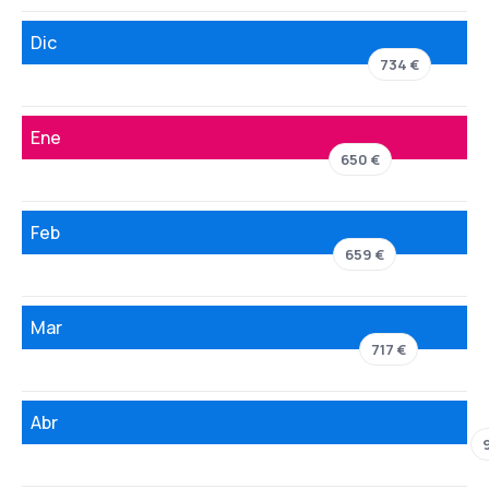
Dic
734 €
Ene
650 €
Feb
659 €
Mar
717 €
Abr