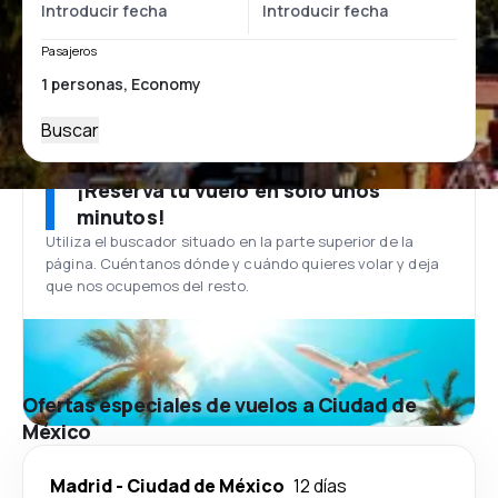
Pasajeros
Buscar
¡Reserva tu vuelo en solo unos
minutos!
Utiliza el buscador situado en la parte superior de la
página. Cuéntanos dónde y cuándo quieres volar y deja
que nos ocupemos del resto.
Ofertas especiales de vuelos a Ciudad de
México
Madrid
-
Ciudad de México
12 días