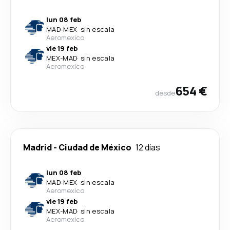
lun 08 feb
MAD
-
MEX
·
sin escala
Aeromexico
vie 19 feb
MEX
-
MAD
·
sin escala
Aeromexico
654 €
desde
Madrid
-
Ciudad de México
12 días
lun 08 feb
MAD
-
MEX
·
sin escala
Aeromexico
vie 19 feb
MEX
-
MAD
·
sin escala
Aeromexico