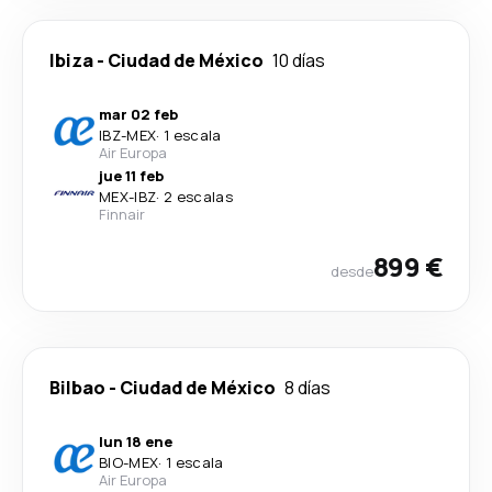
Ibiza
-
Ciudad de México
10 días
mar 02 feb
IBZ
-
MEX
·
1 escala
Air Europa
jue 11 feb
MEX
-
IBZ
·
2 escalas
Finnair
899 €
desde
Bilbao
-
Ciudad de México
8 días
lun 18 ene
BIO
-
MEX
·
1 escala
Air Europa