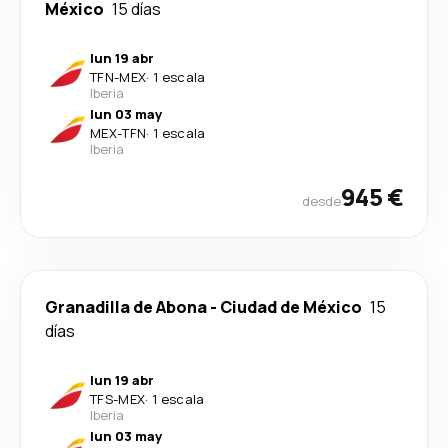
México
15 días
lun 19 abr
TFN
-
MEX
·
1 escala
Iberia
lun 03 may
MEX
-
TFN
·
1 escala
Iberia
945 €
desde
Granadilla de Abona
-
Ciudad de México
15
días
lun 19 abr
TFS
-
MEX
·
1 escala
Iberia
lun 03 may