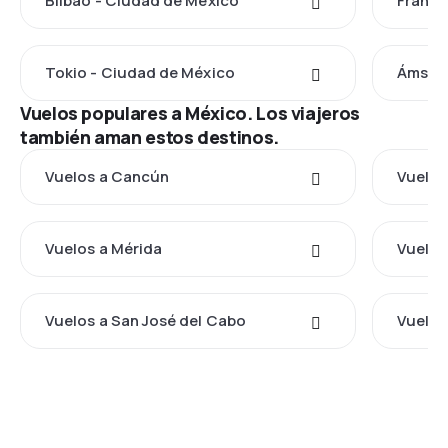
Bilbao - Ciudad de México
Frankf
Tokio - Ciudad de México
Ámster
Vuelos populares a México. Los viajeros
también aman estos destinos.
Vuelos a Cancún
Vuelos
Vuelos a Mérida
Vuelos
Vuelos a San José del Cabo
Vuelos