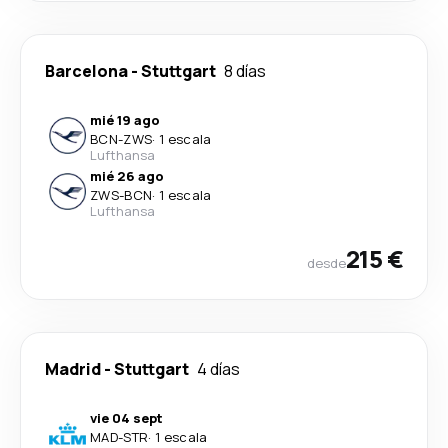
Barcelona
-
Stuttgart
8 días
mié 19 ago
BCN
-
ZWS
·
1 escala
Lufthansa
mié 26 ago
ZWS
-
BCN
·
1 escala
Lufthansa
215 €
desde
Madrid
-
Stuttgart
4 días
vie 04 sept
MAD
-
STR
·
1 escala