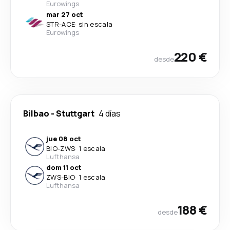
Eurowings
mar 27 oct
STR
-
ACE
·
sin escala
Eurowings
220 €
desde
Bilbao
-
Stuttgart
4 días
jue 08 oct
BIO
-
ZWS
·
1 escala
Lufthansa
dom 11 oct
ZWS
-
BIO
·
1 escala
Lufthansa
188 €
desde