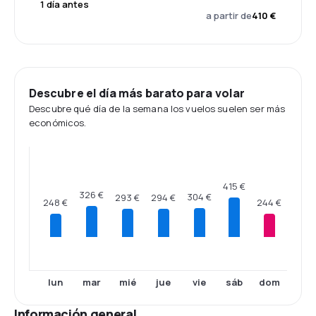
1 día antes
a partir de
410 €
Descubre el día más barato para volar
Descubre qué día de la semana los vuelos suelen ser más
económicos.
415 €
326 €
304 €
294 €
293 €
248 €
244 €
lun
mar
mié
jue
vie
sáb
dom
Información general