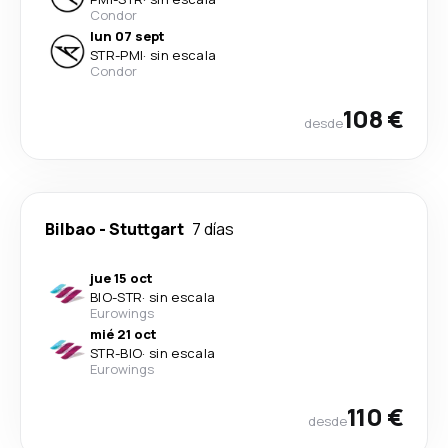
Condor
lun 07 sept
STR
-
PMI
·
sin escala
Condor
108 €
desde
Bilbao
-
Stuttgart
7 días
jue 15 oct
BIO
-
STR
·
sin escala
Eurowings
mié 21 oct
STR
-
BIO
·
sin escala
Eurowings
110 €
desde