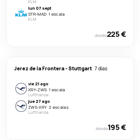
KLM
lun 07 sept
STR
-
MAD
·
1 escala
KLM
225 €
desde
Jerez de la Frontera
-
Stuttgart
7 días
vie 21 ago
XRY
-
ZWS
·
1 escala
Lufthansa
jue 27 ago
ZWS
-
XRY
·
2 escalas
Lufthansa
195 €
desde