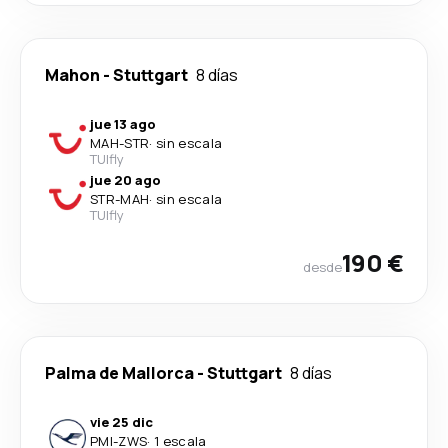
Mahon
-
Stuttgart
8 días
jue 13 ago
MAH
-
STR
·
sin escala
TUIfly
jue 20 ago
STR
-
MAH
·
sin escala
TUIfly
190 €
desde
Palma de Mallorca
-
Stuttgart
8 días
vie 25 dic
PMI
-
ZWS
·
1 escala