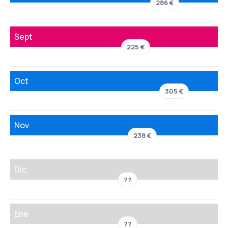
286 €
Sept
225 €
Oct
305 €
Nov
238 €
Dic
??
Ene
??