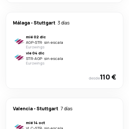
Málaga
-
Stuttgart
3 días
mié 02 dic
AGP
-
STR
·
sin escala
Eurowings
vie 04 dic
STR
-
AGP
·
sin escala
Eurowings
110 €
desde
Valencia
-
Stuttgart
7 días
mié 14 oct
VLC
-
STR
·
sin escala