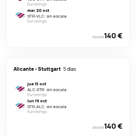
Eurowings
mar 20 oct
STR
-
VLC
·
sin escala
Eurowings
140 €
desde
Alicante
-
Stuttgart
5 días
jue 15 oct
ALC
-
STR
·
sin escala
Eurowings
lun 19 oct
STR
-
ALC
·
sin escala
Eurowings
140 €
desde