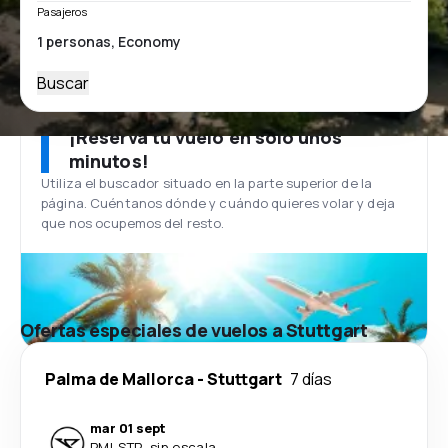
Pasajeros
Buscar
¡Reserva tu vuelo en solo unos
minutos!
Utiliza el buscador situado en la parte superior de la
página. Cuéntanos dónde y cuándo quieres volar y deja
que nos ocupemos del resto.
Ofertas especiales de vuelos a Stuttgart
Palma de Mallorca
-
Stuttgart
7 días
mar 01 sept
PMI
-
STR
·
sin escala