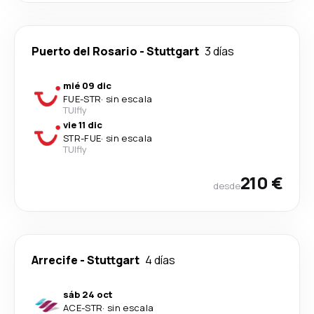
Puerto del Rosario
-
Stuttgart
3 días
mié 09 dic
FUE
-
STR
·
sin escala
TUIfly
vie 11 dic
STR
-
FUE
·
sin escala
TUIfly
210 €
desde
Arrecife
-
Stuttgart
4 días
sáb 24 oct
ACE
-
STR
·
sin escala