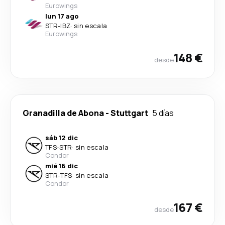
Eurowings
lun 17 ago
STR
-
IBZ
·
sin escala
Eurowings
148 €
desde
Granadilla de Abona
-
Stuttgart
5 días
sáb 12 dic
TFS
-
STR
·
sin escala
Condor
mié 16 dic
STR
-
TFS
·
sin escala
Condor
167 €
desde