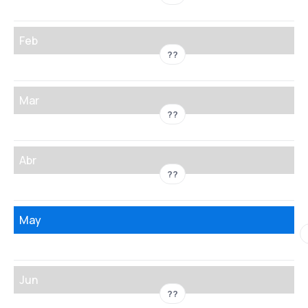
Feb
??
Mar
??
Abr
??
May
Jun
??