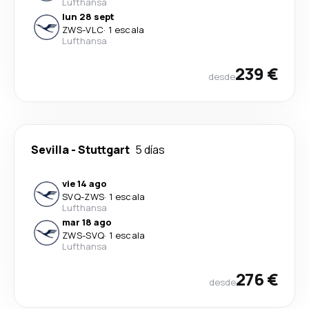
Lufthansa
lun 28 sept
ZWS
-
VLC
·
1 escala
Lufthansa
239 €
desde
Sevilla
-
Stuttgart
5 días
vie 14 ago
SVQ
-
ZWS
·
1 escala
Lufthansa
mar 18 ago
ZWS
-
SVQ
·
1 escala
Lufthansa
276 €
desde