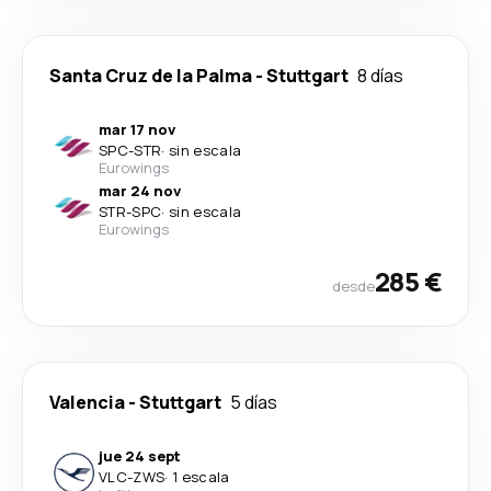
Santa Cruz de la Palma
-
Stuttgart
8 días
mar 17 nov
SPC
-
STR
·
sin escala
Eurowings
mar 24 nov
STR
-
SPC
·
sin escala
Eurowings
285 €
desde
Valencia
-
Stuttgart
5 días
jue 24 sept
VLC
-
ZWS
·
1 escala