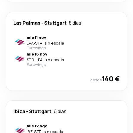
Las Palmas
-
Stuttgart
8 días
mié 11 nov
LPA
-
STR
·
sin escala
Eurowings
mié 18 nov
STR
-
LPA
·
sin escala
Eurowings
140 €
desde
Ibiza
-
Stuttgart
6 días
mié 12 ago
IBZ
-
STR
·
sin escala