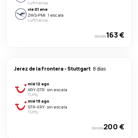
Lufthansa
vie 01 ene
ZWS
-
PMI
·
1 escala
Lufthansa
163 €
desde
Jerez de la Frontera
-
Stuttgart
8 días
mié 12 ago
XRY
-
STR
·
sin escala
TUIfly
mié 19 ago
STR
-
XRY
·
sin escala
TUIfly
200 €
desde