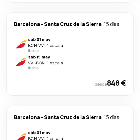
Barcelona
-
Santa Cruz de la Sierra
15 días
sáb 01 may
BCN
-
VVI
·
1 escala
Iberia
sáb 15 may
VVI
-
BCN
·
1 escala
Iberia
848 €
desde
Barcelona
-
Santa Cruz de la Sierra
15 días
sáb 01 may
BCN
-
VVI
·
1 escala