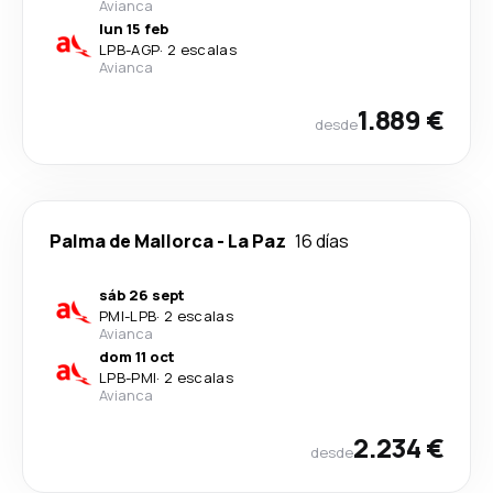
Avianca
lun 15 feb
LPB
-
AGP
·
2 escalas
Avianca
1.889 €
desde
Palma de Mallorca
-
La Paz
16 días
sáb 26 sept
PMI
-
LPB
·
2 escalas
Avianca
dom 11 oct
LPB
-
PMI
·
2 escalas
Avianca
2.234 €
desde