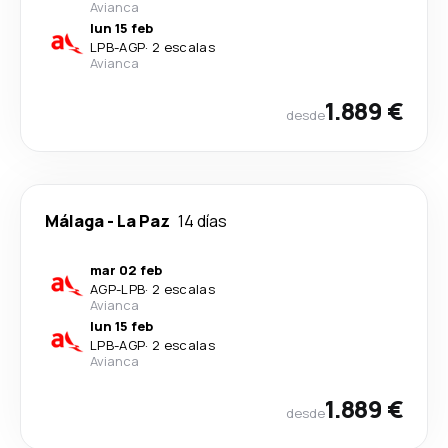
Avianca
lun 15 feb
LPB
-
AGP
·
2 escalas
Avianca
1.889 €
desde
Málaga
-
La Paz
14 días
mar 02 feb
AGP
-
LPB
·
2 escalas
Avianca
lun 15 feb
LPB
-
AGP
·
2 escalas
Avianca
1.889 €
desde