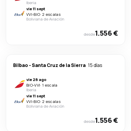
Iberia
vie 11 sept
VVI
-
BIO
·
2 escalas
Boliviana de Aviación
1.556 €
desde
Bilbao
-
Santa Cruz de la Sierra
15 días
vie 28 ago
BIO
-
VVI
·
1 escala
Iberia
vie 11 sept
VVI
-
BIO
·
2 escalas
Boliviana de Aviación
1.556 €
desde