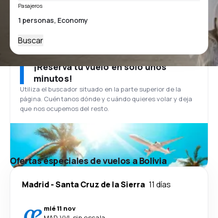
Pasajeros
Buscar
¡Reserva tu vuelo en solo unos
minutos!
Utiliza el buscador situado en la parte superior de la
página. Cuéntanos dónde y cuándo quieres volar y deja
que nos ocupemos del resto.
Ofertas especiales de vuelos a Bolivia
Madrid
-
Santa Cruz de la Sierra
11 días
mié 11 nov
MAD
-
VVI
·
sin escala