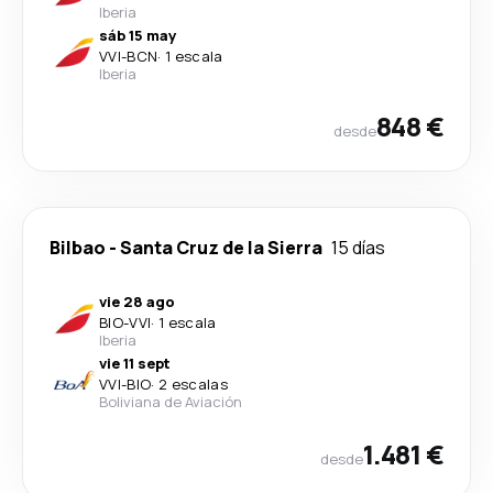
Iberia
sáb 15 may
VVI
-
BCN
·
1 escala
Iberia
848 €
desde
Bilbao
-
Santa Cruz de la Sierra
15 días
vie 28 ago
BIO
-
VVI
·
1 escala
Iberia
vie 11 sept
VVI
-
BIO
·
2 escalas
Boliviana de Aviación
1.481 €
desde