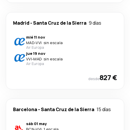
Madrid
-
Santa Cruz de la Sierra
9 días
mié 11 nov
MAD
-
VVI
·
sin escala
Air Europa
jue 19 nov
VVI
-
MAD
·
sin escala
Air Europa
827 €
desde
Barcelona
-
Santa Cruz de la Sierra
15 días
sáb 01 may
BCN
-
VVI
·
1 escala