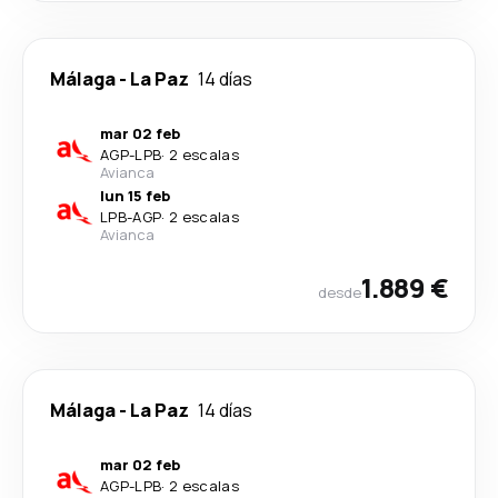
Málaga
-
La Paz
14 días
mar 02 feb
AGP
-
LPB
·
2 escalas
Avianca
lun 15 feb
LPB
-
AGP
·
2 escalas
Avianca
1.889 €
desde
Málaga
-
La Paz
14 días
mar 02 feb
AGP
-
LPB
·
2 escalas