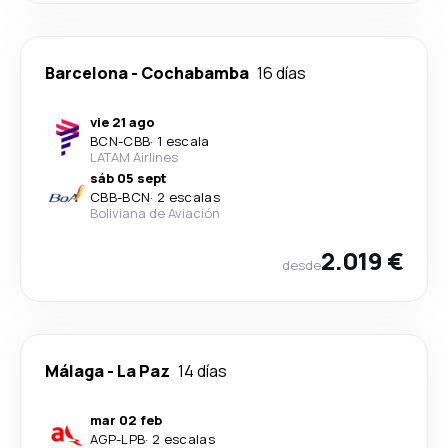
Barcelona
-
Cochabamba
16 días
vie 21 ago
BCN
-
CBB
·
1 escala
LATAM Airlines
sáb 05 sept
CBB
-
BCN
·
2 escalas
Boliviana de Aviación
2.019 €
desde
Málaga
-
La Paz
14 días
mar 02 feb
AGP
-
LPB
·
2 escalas