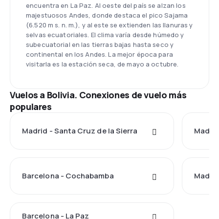
encuentra en La Paz. Al oeste del país se alzan los
majestuosos Andes, donde destaca el pico Sajama
(6.520 m s. n. m.), y al este se extienden las llanuras y
selvas ecuatoriales. El clima varía desde húmedo y
subecuatorial en las tierras bajas hasta seco y
continental en los Andes. La mejor época para
visitarla es la estación seca, de mayo a octubre.
Vuelos a Bolivia. Conexiones de vuelo más
populares
Madrid - Santa Cruz de la Sierra
Madri
Barcelona - Cochabamba
Madrid
Barcelona - La Paz