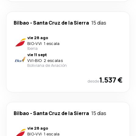
Bilbao
-
Santa Cruz de la Sierra
15 días
vie 28 ago
BIO
-
VVI
·
1 escala
Iberia
vie 11 sept
VVI
-
BIO
·
2 escalas
Boliviana de Aviación
1.537 €
desde
Bilbao
-
Santa Cruz de la Sierra
15 días
vie 28 ago
BIO
-
VVI
·
1 escala