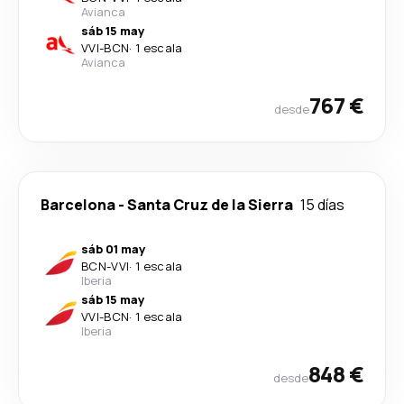
Avianca
sáb 15 may
VVI
-
BCN
·
1 escala
Avianca
767 €
desde
Barcelona
-
Santa Cruz de la Sierra
15 días
sáb 01 may
BCN
-
VVI
·
1 escala
Iberia
sáb 15 may
VVI
-
BCN
·
1 escala
Iberia
848 €
desde