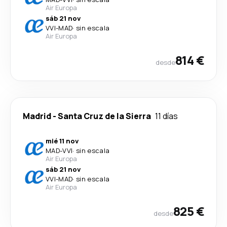
Air Europa
sáb 21 nov
VVI
-
MAD
·
sin escala
Air Europa
814 €
desde
Madrid
-
Santa Cruz de la Sierra
11 días
mié 11 nov
MAD
-
VVI
·
sin escala
Air Europa
sáb 21 nov
VVI
-
MAD
·
sin escala
Air Europa
825 €
desde