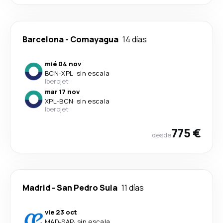
Barcelona
-
Comayagua
14 días
mié 04 nov
BCN
-
XPL
·
sin escala
Iberojet
mar 17 nov
XPL
-
BCN
·
sin escala
Iberojet
775 €
desde
Madrid
-
San Pedro Sula
11 días
vie 23 oct
MAD
-
SAP
·
sin escala