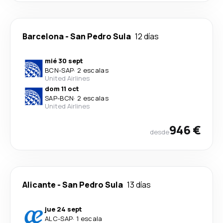
Barcelona
-
San Pedro Sula
12 días
mié 30 sept
BCN
-
SAP
·
2 escalas
United Airlines
dom 11 oct
SAP
-
BCN
·
2 escalas
United Airlines
946 €
desde
Alicante
-
San Pedro Sula
13 días
jue 24 sept
ALC
-
SAP
·
1 escala