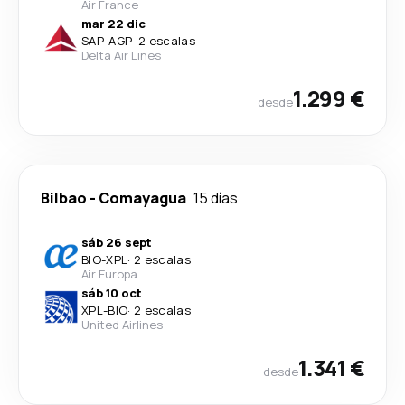
Air France
mar 22 dic
SAP
-
AGP
·
2 escalas
Delta Air Lines
1.299 €
desde
Bilbao
-
Comayagua
15 días
sáb 26 sept
BIO
-
XPL
·
2 escalas
Air Europa
sáb 10 oct
XPL
-
BIO
·
2 escalas
United Airlines
1.341 €
desde