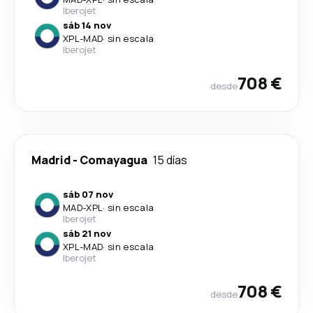
Iberojet
sáb 14 nov
XPL
-
MAD
·
sin escala
Iberojet
708 €
desde
Madrid
-
Comayagua
15 días
sáb 07 nov
MAD
-
XPL
·
sin escala
Iberojet
sáb 21 nov
XPL
-
MAD
·
sin escala
Iberojet
708 €
desde