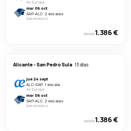
Air Europa
mar 06 oct
SAP
-
ALC
·
2 escalas
Aeromexico
1.386 €
desde
Alicante
-
San Pedro Sula
13 días
jue 24 sept
ALC
-
SAP
·
1 escala
Air Europa
mar 06 oct
SAP
-
ALC
·
2 escalas
Aeromexico
1.386 €
desde