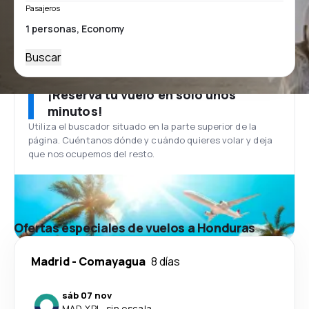
Pasajeros
Buscar
¡Reserva tu vuelo en solo unos
minutos!
Utiliza el buscador situado en la parte superior de la
página. Cuéntanos dónde y cuándo quieres volar y deja
que nos ocupemos del resto.
Ofertas especiales de vuelos a Honduras
Madrid
-
Comayagua
8 días
sáb 07 nov
MAD
-
XPL
·
sin escala