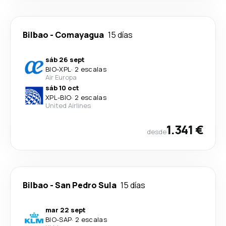
Bilbao
-
Comayagua
15 días
sáb 26 sept
BIO
-
XPL
·
2 escalas
Air Europa
sáb 10 oct
XPL
-
BIO
·
2 escalas
United Airlines
1.341 €
desde
Bilbao
-
San Pedro Sula
15 días
mar 22 sept
BIO
-
SAP
·
2 escalas