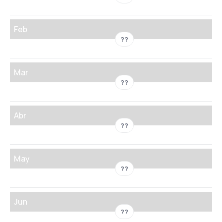
Feb
??
Mar
??
Abr
??
May
??
Jun
??