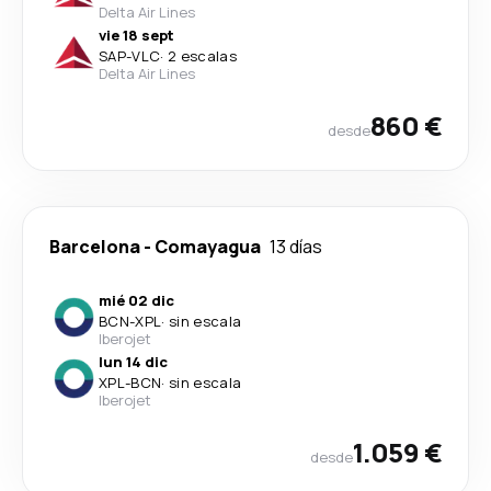
Delta Air Lines
vie 18 sept
SAP
-
VLC
·
2 escalas
Delta Air Lines
860 €
desde
Barcelona
-
Comayagua
13 días
mié 02 dic
BCN
-
XPL
·
sin escala
Iberojet
lun 14 dic
XPL
-
BCN
·
sin escala
Iberojet
1.059 €
desde