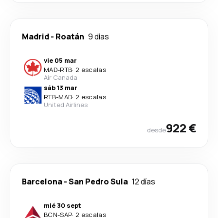
Madrid
-
Roatán
9 días
vie 05 mar
MAD
-
RTB
·
2 escalas
Air Canada
sáb 13 mar
RTB
-
MAD
·
2 escalas
United Airlines
922 €
desde
Barcelona
-
San Pedro Sula
12 días
mié 30 sept
BCN
-
SAP
·
2 escalas