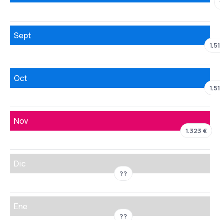
Sept
1.5
Oct
1.5
Nov
1.323 €
Dic
??
Ene
??