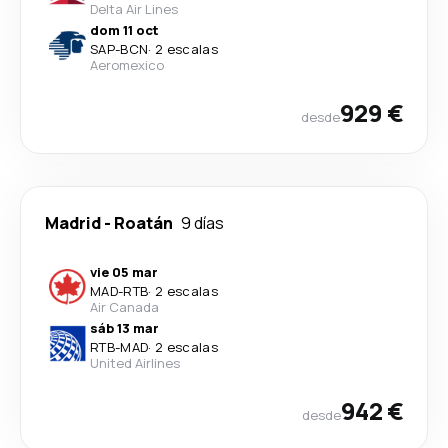
Delta Air Lines
dom 11 oct
SAP
-
BCN
·
2 escalas
Aeromexico
929 €
desde
Madrid
-
Roatán
9 días
vie 05 mar
MAD
-
RTB
·
2 escalas
Air Canada
sáb 13 mar
RTB
-
MAD
·
2 escalas
United Airlines
942 €
desde