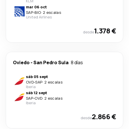
KLM
mar 06 oct
SAP
-
BIO
·
2 escalas
United Airlines
1.378 €
desde
Oviedo
-
San Pedro Sula
8 días
sáb 05 sept
OVD
-
SAP
·
2 escalas
Iberia
sáb 12 sept
SAP
-
OVD
·
2 escalas
Iberia
2.866 €
desde