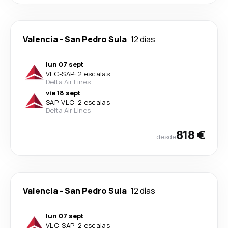
Valencia
-
San Pedro Sula
12 días
lun 07 sept
VLC
-
SAP
·
2 escalas
Delta Air Lines
vie 18 sept
SAP
-
VLC
·
2 escalas
Delta Air Lines
818 €
desde
Valencia
-
San Pedro Sula
12 días
lun 07 sept
VLC
-
SAP
·
2 escalas