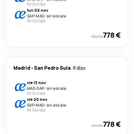
Air Europa
lun 02 nov
SAP
-
MAD
·
sin escala
Air Europa
778 €
desde
Madrid
-
San Pedro Sula
8 días
vie 13 nov
MAD
-
SAP
·
sin escala
Air Europa
vie 20 nov
SAP
-
MAD
·
sin escala
Air Europa
778 €
desde