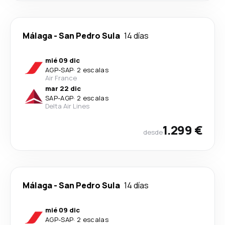
Málaga
-
San Pedro Sula
14 días
mié 09 dic
AGP
-
SAP
·
2 escalas
Air France
mar 22 dic
SAP
-
AGP
·
2 escalas
Delta Air Lines
1.299 €
desde
Málaga
-
San Pedro Sula
14 días
mié 09 dic
AGP
-
SAP
·
2 escalas