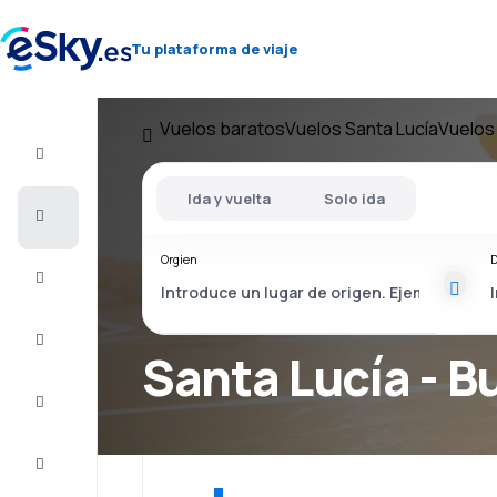
Tu plataforma de viaje
Vuelos baratos
Vuelos Santa Lucía
Vuelos 
Vuelo+Hotel
Ida y vuelta
Solo ida
Vuelos
baratos
Orgien
D
Vacaciones
Último
minuto
Santa Lucía - B
Escapadas
Alojamientos