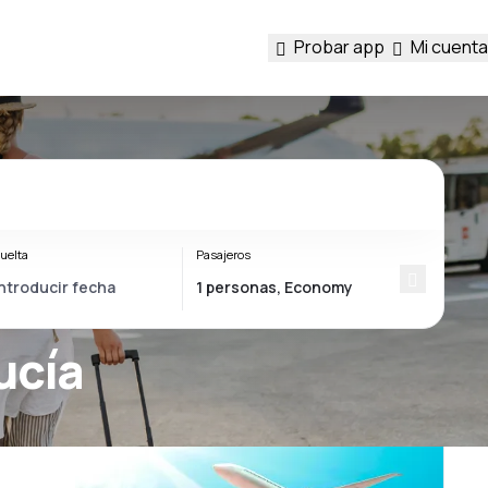
Probar app
Mi cuenta
uelta
Pasajeros
ucía