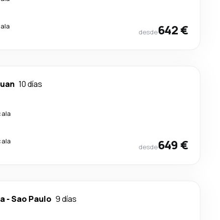
cala
642 €
desde
Juan
10 días
cala
cala
649 €
desde
ca
-
Sao Paulo
9 días