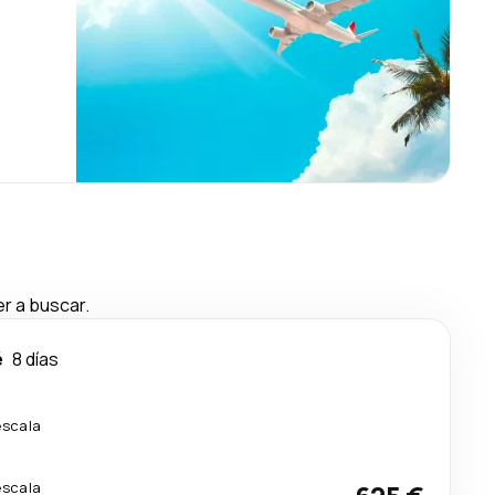
r a buscar.
é
8 días
escala
escala