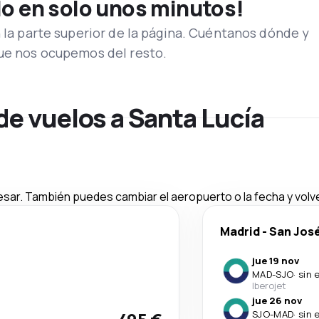
lo en solo unos minutos!
n la parte superior de la página. Cuéntanos dónde y
que nos ocupemos del resto.
de vuelos a Santa Lucía
esar. También puedes cambiar el aeropuerto o la fecha y volve
Madrid
-
San Jos
jue 19 nov
MAD
-
SJO
·
sin 
Iberojet
jue 26 nov
SJO
-
MAD
·
sin 