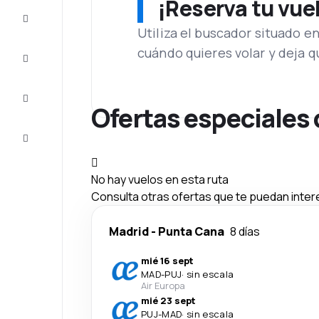
¡Reserva tu vue
Ofertas
Utiliza el buscador situado e
cuándo quieres volar y deja 
Completa
el viaje
Inspiración
y consejos
Ofertas especiales 
Atención
al cliente
No hay vuelos en esta ruta
Consulta otras ofertas que te puedan inter
Madrid
-
Punta Cana
8 días
mié 16 sept
MAD
-
PUJ
·
sin escala
Air Europa
mié 23 sept
PUJ
-
MAD
·
sin escala