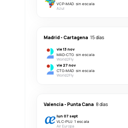
VCP
-
MAD
·
sin escala
Azul
Madrid
-
Cartagena
15 días
vie 13 nov
MAD
-
CTG
·
sin escala
World2Fly
vie 27 nov
CTG
-
MAD
·
sin escala
World2Fly
Valencia
-
Punta Cana
8 días
lun 07 sept
VLC
-
PUJ
·
1 escala
Air Europa