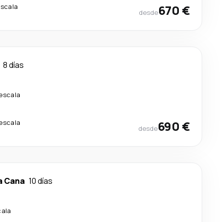
escala
670 €
desde
8 días
 escala
 escala
690 €
desde
a Cana
10 días
cala