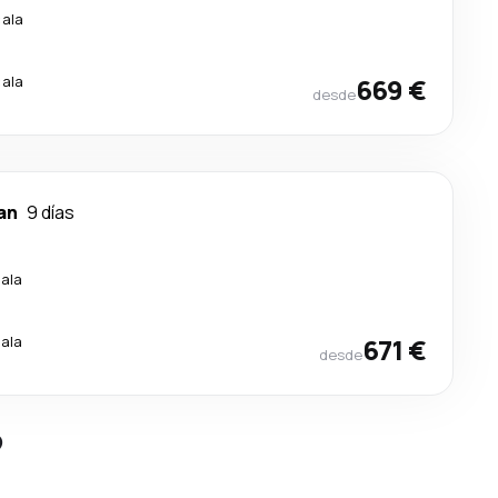
cala
cala
669 €
desde
an
9 días
cala
cala
671 €
desde
?