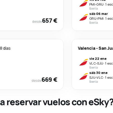
PMI
-
GRU
·
1 es
Iberia
sáb 06 mar
657 €
GRU
-
PMI
·
1 es
desde
Iberia
8 días
Valencia
-
San Ju
vie 22 ene
VLC
-
SJU
·
1 es
Iberia
sáb 30 ene
669 €
SJU
-
VLC
·
1 es
desde
Iberia
na reservar vuelos con eSky