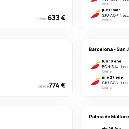
Iberia
jue 11 mar
633 €
SJU
-
AGP
·
1 es
desde
Iberia
Barcelona
-
San 
lun 18 ene
BCN
-
SJU
·
1 es
Iberia
mié 27 ene
774 €
SJU
-
BCN
·
1 es
desde
Iberia
Palma de Mallor
vie 26 feb