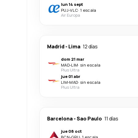
lun 14 sept
PUJ
-
VLC
·
1 escala
Air Europa
Madrid
-
Lima
12 días
dom 21 mar
MAD
-
LIM
·
sin escala
Plus Ultra
jue 01 abr
LIM
-
MAD
·
sin escala
Plus Ultra
Barcelona
-
Sao Paulo
11 días
jue 08 oct
BCN
-
GRU
·
1 escala