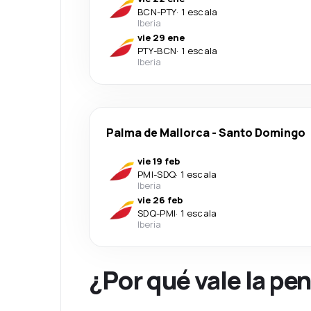
BCN
-
PTY
·
1 escala
Iberia
vie 29 ene
PTY
-
BCN
·
1 escala
Iberia
Palma de Mallorca
-
Santo Domingo
vie 19 feb
PMI
-
SDQ
·
1 escala
Iberia
vie 26 feb
SDQ
-
PMI
·
1 escala
Iberia
¿Por qué vale la pe