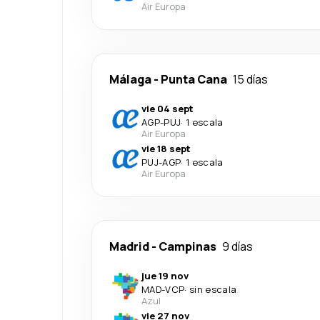
Air Europa
Málaga
-
Punta Cana
15 días
vie 04 sept
AGP
-
PUJ
·
1 escala
Air Europa
vie 18 sept
PUJ
-
AGP
·
1 escala
Air Europa
Madrid
-
Campinas
9 días
jue 19 nov
MAD
-
VCP
·
sin escala
Azul
vie 27 nov