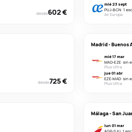
mié 23 sept
602 €
PUJ
-
BCN
·
1 es
desde
Air Europa
Madrid
-
Buenos A
mié 17 mar
MAD
-
EZE
·
sin 
Plus Ultra
jue 01 abr
725 €
EZE
-
MAD
·
sin 
desde
Plus Ultra
Málaga
-
San Jua
lun 01 mar
AGP
-
SJU
·
1 es