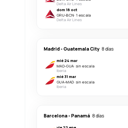
Delta Air Lines
dom 18 oct
GRU
-
BCN
·
1 escala
Delta Air Lines
Madrid
-
Guatemala City
8 días
mié 24 mar
MAD
-
GUA
·
sin escala
Iberia
mié 31 mar
GUA
-
MAD
·
sin escala
Iberia
Barcelona
-
Panamá
8 días
vie 22 ene