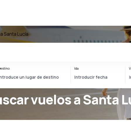
a Santa Lucía
estino
Ida
V
uscar vuelos a Santa L