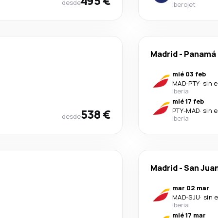
495 €
desde
Iberojet
Madrid
-
Panamá
mié 03 feb
MAD
-
PTY
·
sin 
Iberia
mié 17 feb
538 €
PTY
-
MAD
·
sin 
desde
Iberia
Madrid
-
San Jua
mar 02 mar
MAD
-
SJU
·
sin 
Iberia
mié 17 mar