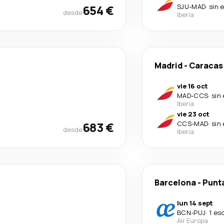
654 €
SJU
-
MAD
·
sin 
desde
Iberia
Madrid
-
Caracas
vie 16 oct
MAD
-
CCS
·
sin
Iberia
vie 23 oct
683 €
CCS
-
MAD
·
sin
desde
Iberia
Barcelona
-
Punt
lun 14 sept
BCN
-
PUJ
·
1 es
Air Europa