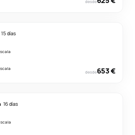
625 €
desde
15 días
escala
escala
653 €
desde
n
16 días
escala