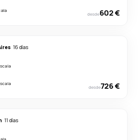
cala
602 €
desde
ires
16 días
escala
escala
726 €
desde
n
11 días
cala