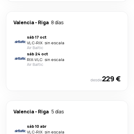
Valencia
-
Riga
8 días
sáb 17 oct
VLC
-
RIX
·
sin escala
Air Baltic
sáb 24 oct
RIX
-
VLC
·
sin escala
Air Baltic
229 €
desde
Valencia
-
Riga
5 días
sáb 10 abr
VLC
-
RIX
·
sin escala