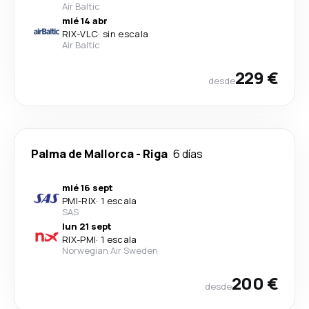
Air Baltic
mié 14 abr
RIX
-
VLC
·
sin escala
Air Baltic
229 €
desde
Palma de Mallorca
-
Riga
6 días
mié 16 sept
PMI
-
RIX
·
1 escala
SAS
lun 21 sept
RIX
-
PMI
·
1 escala
Norwegian Air Sweden
200 €
desde