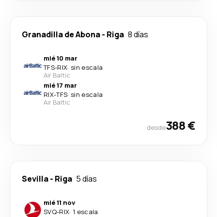
Granadilla de Abona
-
Riga
8 días
mié 10 mar
TFS
-
RIX
·
sin escala
Air Baltic
mié 17 mar
RIX
-
TFS
·
sin escala
Air Baltic
388 €
desde
Sevilla
-
Riga
5 días
mié 11 nov
SVQ
-
RIX
·
1 escala