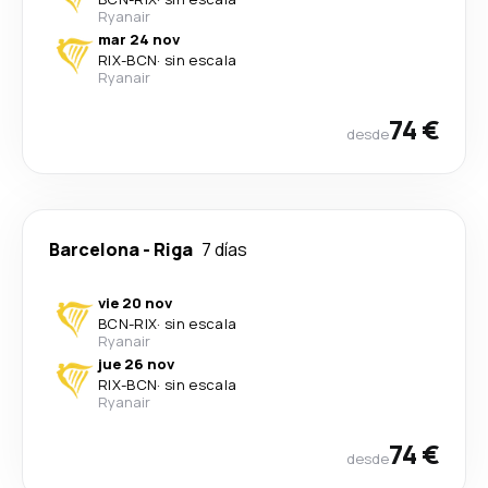
Ryanair
mar 24 nov
RIX
-
BCN
·
sin escala
Ryanair
74 €
desde
Barcelona
-
Riga
7 días
vie 20 nov
BCN
-
RIX
·
sin escala
Ryanair
jue 26 nov
RIX
-
BCN
·
sin escala
Ryanair
74 €
desde