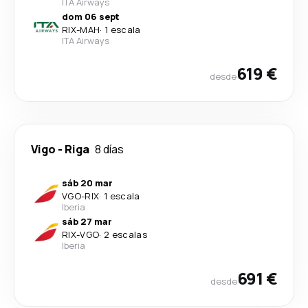
ITA Airways
dom 06 sept
RIX
-
MAH
·
1 escala
ITA Airways
619 €
desde
Vigo
-
Riga
8 días
sáb 20 mar
VGO
-
RIX
·
1 escala
Iberia
sáb 27 mar
RIX
-
VGO
·
2 escalas
Iberia
691 €
desde