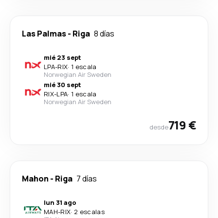
Las Palmas
-
Riga
8 días
mié 23 sept
LPA
-
RIX
·
1 escala
Norwegian Air Sweden
mié 30 sept
RIX
-
LPA
·
1 escala
Norwegian Air Sweden
719 €
desde
Mahon
-
Riga
7 días
lun 31 ago
MAH
-
RIX
·
2 escalas