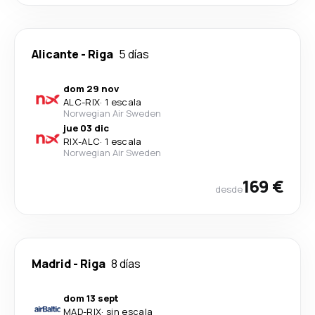
Alicante
-
Riga
5 días
dom 29 nov
ALC
-
RIX
·
1 escala
Norwegian Air Sweden
jue 03 dic
RIX
-
ALC
·
1 escala
Norwegian Air Sweden
169 €
desde
Madrid
-
Riga
8 días
dom 13 sept
MAD
-
RIX
·
sin escala