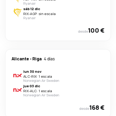
Ryanair
sáb 12 dic
RIX
-
AGP
·
sin escala
Ryanair
100 €
desde
Alicante
-
Riga
4 días
lun 30 nov
ALC
-
RIX
·
1 escala
Norwegian Air Sweden
jue 03 dic
RIX
-
ALC
·
1 escala
Norwegian Air Sweden
168 €
desde