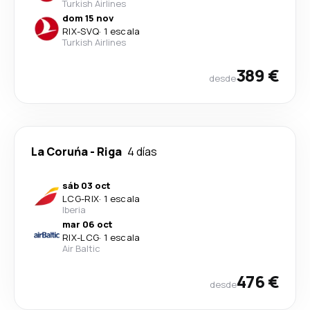
Turkish Airlines
dom 15 nov
RIX
-
SVQ
·
1 escala
Turkish Airlines
389 €
desde
La Coruńa
-
Riga
4 días
sáb 03 oct
LCG
-
RIX
·
1 escala
Iberia
mar 06 oct
RIX
-
LCG
·
1 escala
Air Baltic
476 €
desde