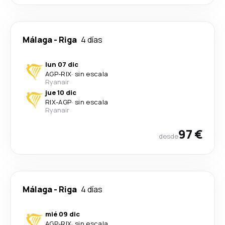
Málaga
-
Riga
4 días
lun 07 dic
AGP
-
RIX
·
sin escala
Ryanair
jue 10 dic
RIX
-
AGP
·
sin escala
Ryanair
97 €
desde
Málaga
-
Riga
4 días
mié 09 dic
AGP
-
RIX
·
sin escala