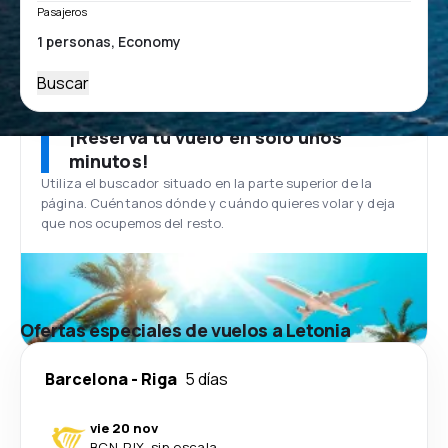
Pasajeros
Buscar
¡Reserva tu vuelo en solo unos
minutos!
Utiliza el buscador situado en la parte superior de la
página. Cuéntanos dónde y cuándo quieres volar y deja
que nos ocupemos del resto.
Ofertas especiales de vuelos a Letonia
Barcelona
-
Riga
5 días
vie 20 nov
BCN
-
RIX
·
sin escala