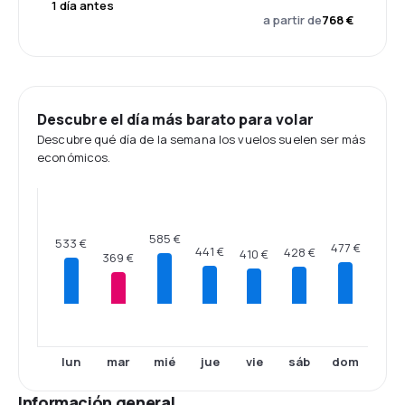
1 día antes
a partir de
768 €
Descubre el día más barato para volar
Descubre qué día de la semana los vuelos suelen ser más
económicos.
585 €
533 €
477 €
441 €
428 €
410 €
369 €
lun
mar
mié
jue
vie
sáb
dom
Información general