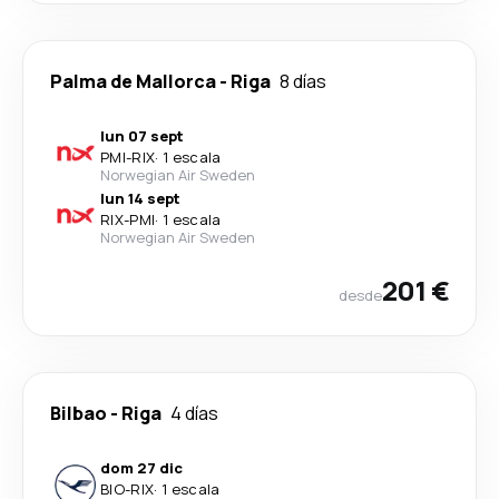
Palma de Mallorca
-
Riga
8 días
lun 07 sept
PMI
-
RIX
·
1 escala
Norwegian Air Sweden
lun 14 sept
RIX
-
PMI
·
1 escala
Norwegian Air Sweden
201 €
desde
Bilbao
-
Riga
4 días
dom 27 dic
BIO
-
RIX
·
1 escala