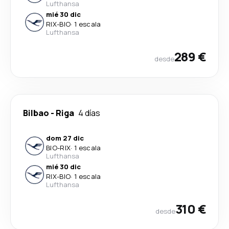
Lufthansa
mié 30 dic
RIX
-
BIO
·
1 escala
Lufthansa
289 €
desde
Bilbao
-
Riga
4 días
dom 27 dic
BIO
-
RIX
·
1 escala
Lufthansa
mié 30 dic
RIX
-
BIO
·
1 escala
Lufthansa
310 €
desde