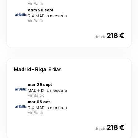
Air Baltic
dom 20 sept
RIX
-
MAD
·
sin escala
Air Baltic
218 €
desde
Madrid
-
Riga
8 días
mar 29 sept
MAD
-
RIX
·
sin escala
Air Baltic
mar 06 oct
RIX
-
MAD
·
sin escala
Air Baltic
218 €
desde