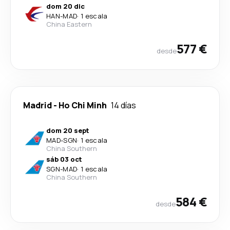
dom 20 dic
HAN
-
MAD
·
1 escala
China Eastern
577 €
desde
Madrid
-
Ho Chi Minh
14 días
dom 20 sept
MAD
-
SGN
·
1 escala
China Southern
sáb 03 oct
SGN
-
MAD
·
1 escala
China Southern
584 €
desde