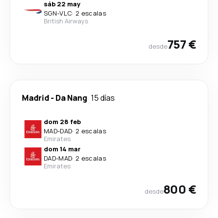
sáb 22 may
SGN
-
VLC
·
2 escalas
British Airways
757 €
desde
Madrid
-
Da Nang
15 días
dom 28 feb
MAD
-
DAD
·
2 escalas
Emirates
dom 14 mar
DAD
-
MAD
·
2 escalas
Emirates
800 €
desde