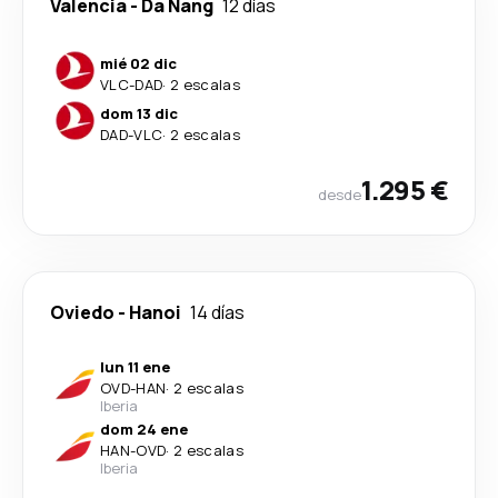
Valencia
-
Da Nang
12 días
mié 02 dic
VLC
-
DAD
·
2 escalas
dom 13 dic
DAD
-
VLC
·
2 escalas
1.295 €
desde
Oviedo
-
Hanoi
14 días
lun 11 ene
OVD
-
HAN
·
2 escalas
Iberia
dom 24 ene
HAN
-
OVD
·
2 escalas
Iberia