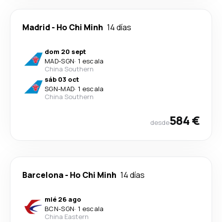
Madrid
-
Ho Chi Minh
14 días
dom 20 sept
MAD
-
SGN
·
1 escala
China Southern
sáb 03 oct
SGN
-
MAD
·
1 escala
China Southern
584 €
desde
Barcelona
-
Ho Chi Minh
14 días
mié 26 ago
BCN
-
SGN
·
1 escala
China Eastern