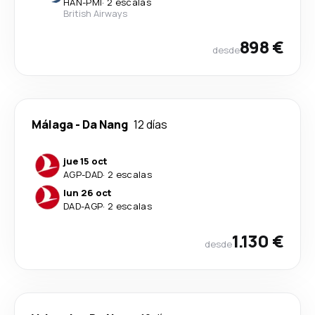
HAN
-
PMI
·
2 escalas
British Airways
898 €
desde
Málaga
-
Da Nang
12 días
jue 15 oct
AGP
-
DAD
·
2 escalas
lun 26 oct
DAD
-
AGP
·
2 escalas
1.130 €
desde