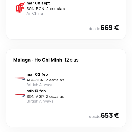
mar 08 sept
SGN
-
BCN
·
2 escalas
Air China
669 €
desde
Málaga
-
Ho Chi Minh
12 días
mar 02 feb
AGP
-
SGN
·
2 escalas
British Airways
sáb 13 feb
SGN
-
AGP
·
2 escalas
British Airways
653 €
desde