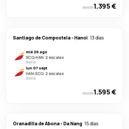
1.395 €
desde
Santiago de Compostela
-
Hanoi
13 días
mié 26 ago
SCQ
-
HAN
·
2 escalas
Iberia
lun 07 sept
HAN
-
SCQ
·
2 escalas
Iberia
1.595 €
desde
Granadilla de Abona
-
Da Nang
15 días