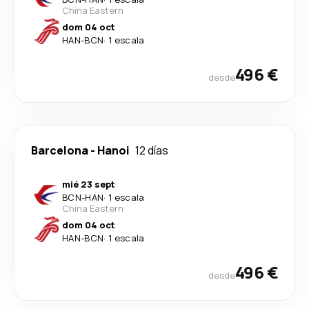
China Eastern
dom 04 oct
HAN
-
BCN
·
1 escala
496 €
desde
Barcelona
-
Hanoi
12 días
mié 23 sept
BCN
-
HAN
·
1 escala
China Eastern
dom 04 oct
HAN
-
BCN
·
1 escala
496 €
desde