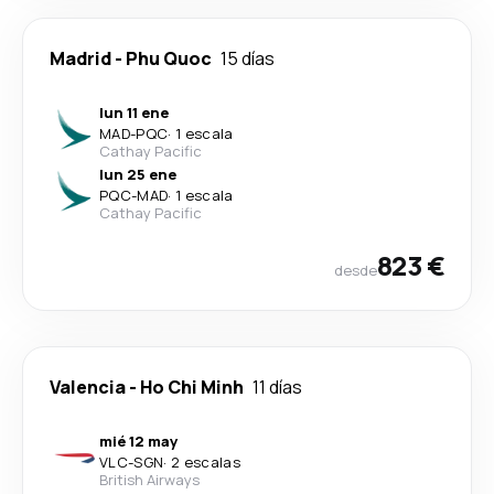
Madrid
-
Phu Quoc
15 días
lun 11 ene
MAD
-
PQC
·
1 escala
Cathay Pacific
lun 25 ene
PQC
-
MAD
·
1 escala
Cathay Pacific
823 €
desde
Valencia
-
Ho Chi Minh
11 días
mié 12 may
VLC
-
SGN
·
2 escalas
British Airways