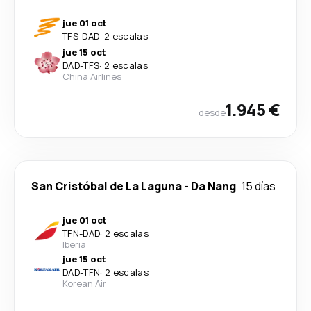
jue 01 oct
TFS
-
DAD
·
2 escalas
jue 15 oct
DAD
-
TFS
·
2 escalas
China Airlines
1.945 €
desde
San Cristóbal de La Laguna
-
Da Nang
15 días
jue 01 oct
TFN
-
DAD
·
2 escalas
Iberia
jue 15 oct
DAD
-
TFN
·
2 escalas
Korean Air