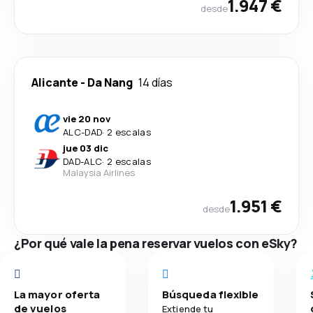
1.947 €
desde
Alicante
-
Da Nang
14 días
vie 20 nov
ALC
-
DAD
·
2 escalas
jue 03 dic
DAD
-
ALC
·
2 escalas
Malaysia Airlines
1.951 €
desde
¿Por qué vale la pena reservar vuelos con eSky?
La mayor oferta
Búsqueda flexible
de vuelos
Extiende tu