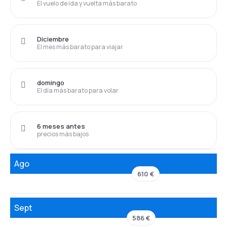
El vuelo de ida y vuelta más barato
Diciembre
El mes más barato para viajar
domingo
El día más barato para volar
6 meses antes
precios más bajos
Ago
610 €
Sept
586 €