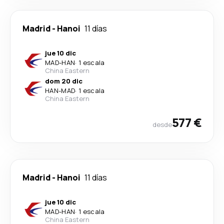
Madrid
-
Hanoi
11 días
jue 10 dic
MAD
-
HAN
·
1 escala
China Eastern
dom 20 dic
HAN
-
MAD
·
1 escala
China Eastern
577 €
desde
Madrid
-
Hanoi
11 días
jue 10 dic
MAD
-
HAN
·
1 escala
China Eastern