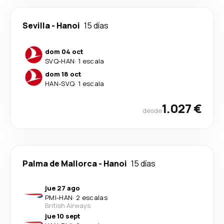
Sevilla
-
Hanoi
15 días
dom 04 oct
SVQ
-
HAN
·
1 escala
dom 18 oct
HAN
-
SVQ
·
1 escala
1.027 €
desde
Palma de Mallorca
-
Hanoi
15 días
jue 27 ago
PMI
-
HAN
·
2 escalas
British Airways
jue 10 sept