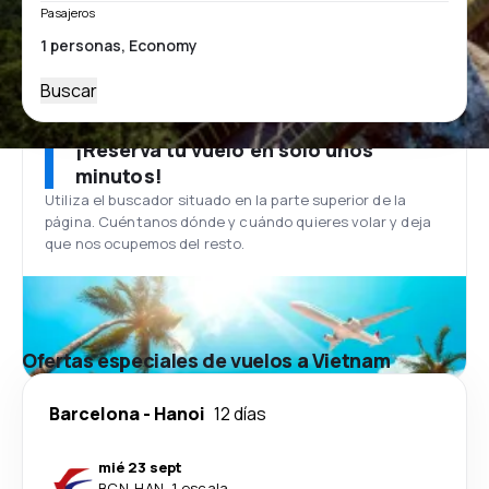
Pasajeros
Buscar
¡Reserva tu vuelo en solo unos
minutos!
Utiliza el buscador situado en la parte superior de la
página. Cuéntanos dónde y cuándo quieres volar y deja
que nos ocupemos del resto.
Ofertas especiales de vuelos a Vietnam
Barcelona
-
Hanoi
12 días
mié 23 sept
BCN
-
HAN
·
1 escala