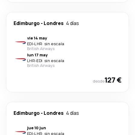
Edimburgo
-
Londres
4 días
vie 14 may
EDI
-
LHR
·
sin escala
British Airways
lun 17 may
LHR
-
EDI
·
sin escala
British Airways
127 €
desde
Edimburgo
-
Londres
4 días
jue 10 jun
EDI
-
LHR
·
sin escala