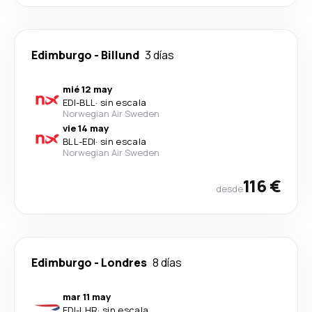
Edimburgo
-
Billund
3 días
mié 12 may
EDI
-
BLL
·
sin escala
Norwegian Air Sweden
vie 14 may
BLL
-
EDI
·
sin escala
Norwegian Air Sweden
116 €
desde
Edimburgo
-
Londres
8 días
mar 11 may
EDI
-
LHR
·
sin escala