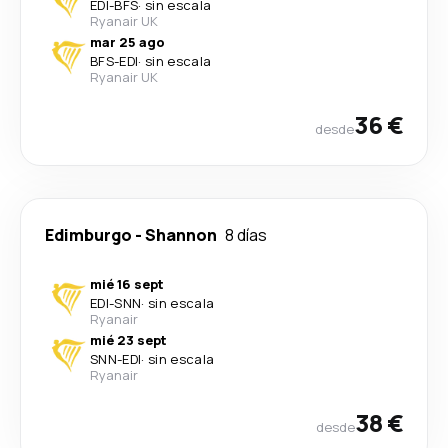
EDI
-
BFS
·
sin escala
Ryanair UK
mar 25 ago
BFS
-
EDI
·
sin escala
Ryanair UK
36 €
desde
Edimburgo
-
Shannon
8 días
mié 16 sept
EDI
-
SNN
·
sin escala
Ryanair
mié 23 sept
SNN
-
EDI
·
sin escala
Ryanair
38 €
desde