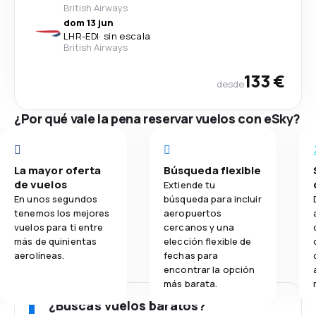
British Airways
dom 13 jun
LHR
-
EDI
·
sin escala
British Airways
133 €
desde
¿Por qué vale la pena reservar vuelos con eSky?
La mayor oferta
Búsqueda flexible
de vuelos
Extiende tu
En unos segundos
búsqueda para incluir
tenemos los mejores
aeropuertos
vuelos para ti entre
cercanos y una
más de quinientas
elección flexible de
aerolíneas.
fechas para
encontrar la opción
más barata.
¿Buscas vuelos baratos?