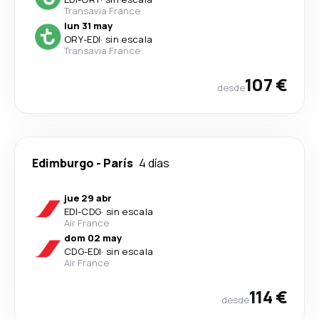
Transavia France
lun 31 may
ORY
-
EDI
·
sin escala
Transavia France
107 €
desde
Edimburgo
-
París
4 días
jue 29 abr
EDI
-
CDG
·
sin escala
Air France
dom 02 may
CDG
-
EDI
·
sin escala
Air France
114 €
desde