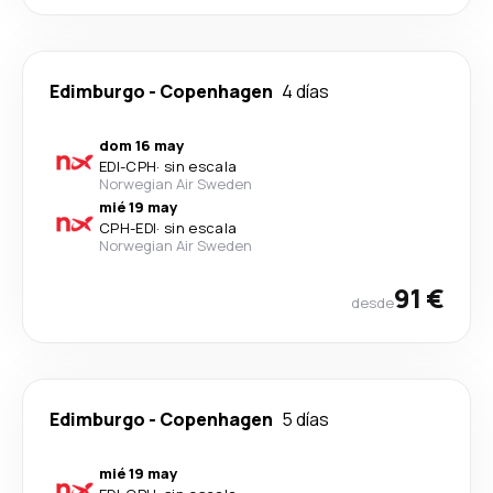
Edimburgo
-
Copenhagen
4 días
dom 16 may
EDI
-
CPH
·
sin escala
Norwegian Air Sweden
mié 19 may
CPH
-
EDI
·
sin escala
Norwegian Air Sweden
91 €
desde
Edimburgo
-
Copenhagen
5 días
mié 19 may