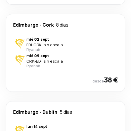
Edimburgo
-
Cork
8 días
mié 02 sept
EDI
-
ORK
·
sin escala
Ryanair
mié 09 sept
ORK
-
EDI
·
sin escala
Ryanair
38 €
desde
Edimburgo
-
Dublín
5 días
lun 14 sept