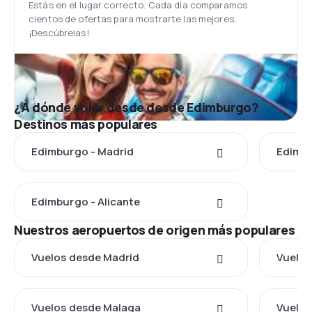
Estás en el lugar correcto. Cada día comparamos
cientos de ofertas para mostrarte las mejores.
¡Descúbrelas!
¿A dónde volar desde desde Edimburgo?
Destinos más populares
Edimburgo - Madrid
Edimbu
Edimburgo - Alicante
Nuestros aeropuertos de origen más populares
Vuelos desde Madrid
Vuelos
Vuelos desde Malaga
Vuelos