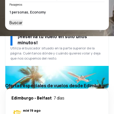
Pasajeros
Buscar
¡Reserva tu vuelo en solo unos
minutos!
Utiliza el buscador situado en la parte superior de la
página. Cuéntanos dónde y cuándo quieres volar y deja
que nos ocupemos del resto.
Ofertas especiales de vuelos desde Edimburgo
Edimburgo
-
Belfast
7 días
mié 19 ago