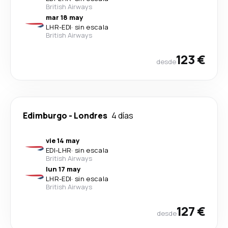
British Airways
mar 18 may
LHR
-
EDI
·
sin escala
British Airways
123 €
desde
Edimburgo
-
Londres
4 días
vie 14 may
EDI
-
LHR
·
sin escala
British Airways
lun 17 may
LHR
-
EDI
·
sin escala
British Airways
127 €
desde