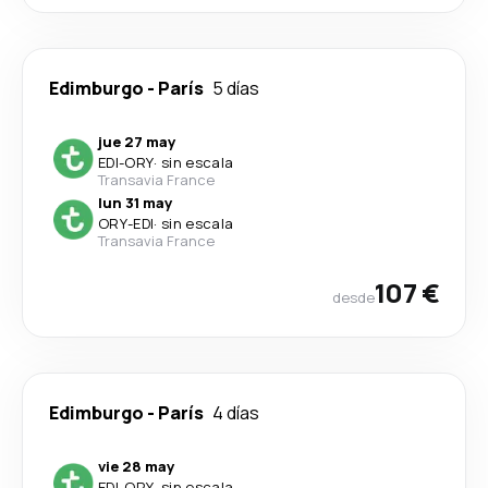
Edimburgo
-
París
5 días
jue 27 may
EDI
-
ORY
·
sin escala
Transavia France
lun 31 may
ORY
-
EDI
·
sin escala
Transavia France
107 €
desde
Edimburgo
-
París
4 días
vie 28 may
EDI
-
ORY
·
sin escala