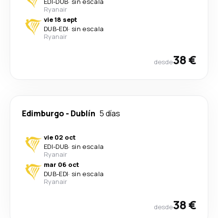
EDI
-
DUB
·
sin escala
Ryanair
vie 18 sept
DUB
-
EDI
·
sin escala
Ryanair
38 €
desde
Edimburgo
-
Dublín
5 días
vie 02 oct
EDI
-
DUB
·
sin escala
Ryanair
mar 06 oct
DUB
-
EDI
·
sin escala
Ryanair
38 €
desde