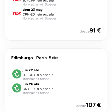
EDI
-
CPH
·
sin escala
Norwegian Air Sweden
dom 23 may
CPH
-
EDI
·
sin escala
Norwegian Air Sweden
91 €
desde
Edimburgo
-
París
5 días
jue 22 abr
EDI
-
ORY
·
sin escala
Transavia France
lun 26 abr
ORY
-
EDI
·
sin escala
Transavia France
107 €
desde