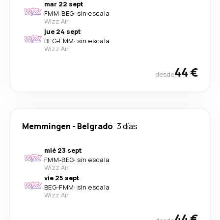
mar 22 sept
FMM
-
BEG
·
sin escala
Wizz Air
jue 24 sept
BEG
-
FMM
·
sin escala
Wizz Air
44 €
desde
Memmingen
-
Belgrado
3 días
mié 23 sept
FMM
-
BEG
·
sin escala
Wizz Air
vie 25 sept
BEG
-
FMM
·
sin escala
Wizz Air
44 €