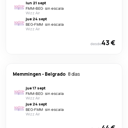
lun 21 sept
FMM
-
BEG
·
sin escala
Wizz Air
jue 24 sept
BEG
-
FMM
·
sin escala
Wizz Air
43 €
desde
Memmingen
-
Belgrado
8 días
jue 17 sept
FMM
-
BEG
·
sin escala
Wizz Air
jue 24 sept
BEG
-
FMM
·
sin escala
Wizz Air
44 €