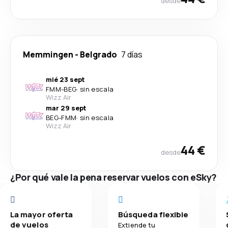
desde
Memmingen
-
Belgrado
7 días
mié 23 sept
FMM
-
BEG
·
sin escala
Wizz Air
mar 29 sept
BEG
-
FMM
·
sin escala
Wizz Air
44 €
desde
¿Por qué vale la pena reservar vuelos con eSky?
La mayor oferta
Búsqueda flexible
de vuelos
Extiende tu