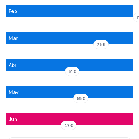
Feb
1
Mar
76 €
Abr
51 €
May
58 €
Jun
47 €