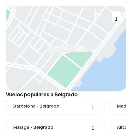
Ver en el mapa
Vuelos populares a Belgrado
Barcelona - Belgrado
Madrid
Malaga - Belgrado
Alican