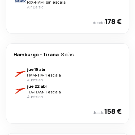
RIX
-
HAM
·
sin escala
Air Baltic
178 €
desde
Hamburgo
-
Tirana
8 días
jue 15 abr
HAM
-
TIA
·
1 escala
Austrian
jue 22 abr
TIA
-
HAM
·
1 escala
Austrian
158 €
desde