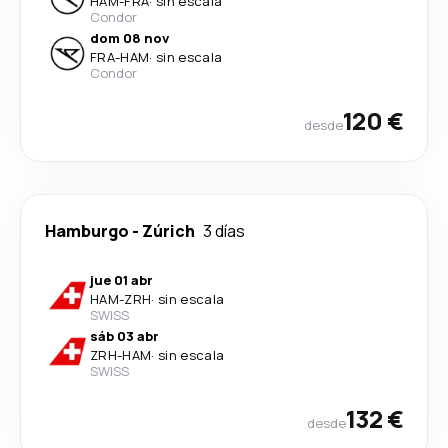
HAM
-
FRA
·
sin escala
Condor
dom 08 nov
FRA
-
HAM
·
sin escala
Condor
120 €
desde
Hamburgo
-
Zúrich
3 días
jue 01 abr
HAM
-
ZRH
·
sin escala
SWISS
sáb 03 abr
ZRH
-
HAM
·
sin escala
SWISS
132 €
desde