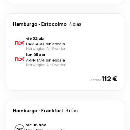
Hamburgo
-
Estocolmo
4 días
vie 02 abr
HAM
-
ARN
·
sin escala
Norwegian Air Sweden
lun 05 abr
ARN
-
HAM
·
sin escala
Norwegian Air Sweden
112 €
desde
Hamburgo
-
Frankfurt
3 días
vie 06 nov