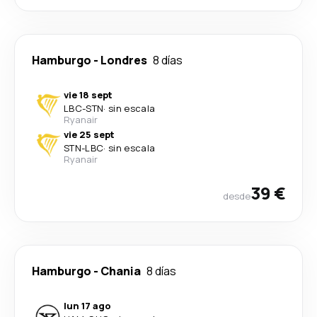
Hamburgo
-
Londres
8 días
vie 18 sept
LBC
-
STN
·
sin escala
Ryanair
vie 25 sept
STN
-
LBC
·
sin escala
Ryanair
39 €
desde
Hamburgo
-
Chania
8 días
lun 17 ago