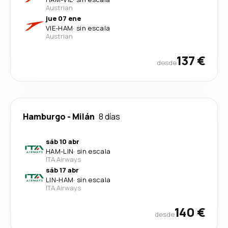
Austrian
jue 07 ene
VIE
-
HAM
·
sin escala
Austrian
137 €
desde
Hamburgo
-
Milán
8 días
sáb 10 abr
HAM
-
LIN
·
sin escala
ITA Airways
sáb 17 abr
LIN
-
HAM
·
sin escala
ITA Airways
140 €
desde