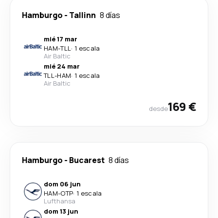
Hamburgo
-
Tallinn
8 días
mié 17 mar
HAM
-
TLL
·
1 escala
Air Baltic
mié 24 mar
TLL
-
HAM
·
1 escala
Air Baltic
169 €
desde
Hamburgo
-
Bucarest
8 días
dom 06 jun
HAM
-
OTP
·
1 escala
Lufthansa
dom 13 jun