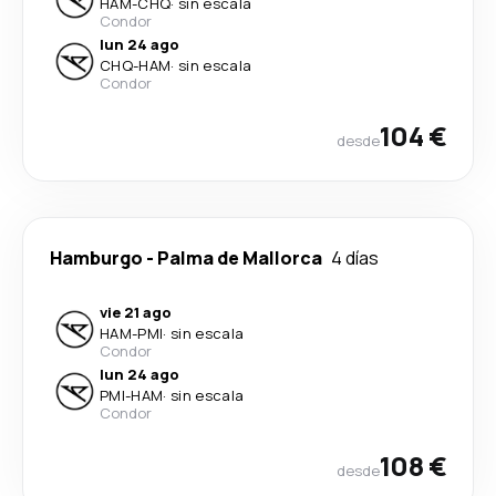
HAM
-
CHQ
·
sin escala
Condor
lun 24 ago
CHQ
-
HAM
·
sin escala
Condor
104 €
desde
Hamburgo
-
Palma de Mallorca
4 días
vie 21 ago
HAM
-
PMI
·
sin escala
Condor
lun 24 ago
PMI
-
HAM
·
sin escala
Condor
108 €
desde