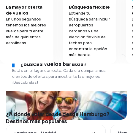
La mayor oferta
Búsqueda flexible
de vuelos
Extiende tu
En unos segundos
búsqueda para incluir
tenemos los mejores
aeropuertos
vuelos para ti entre
cercanos y una
más de quinientas
elección flexible de
aerolíneas.
fechas para
encontrar la opción
más barata.
¿Buscas vuelos baratos?
Estás en el lugar correcto. Cada día comparamos
cientos de ofertas para mostrarte las mejores.
¡Descúbrelas!
¿A dónde volar desde desde Hamburgo?
Destinos más populares
Hamburgo - Madrid
Hambur