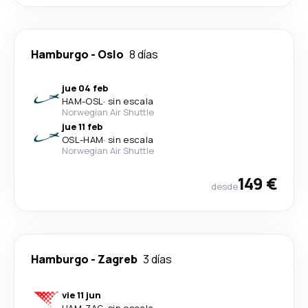
Hamburgo
-
Oslo
8 días
jue 04 feb
HAM
-
OSL
·
sin escala
Norwegian Air Shuttle
jue 11 feb
OSL
-
HAM
·
sin escala
Norwegian Air Shuttle
149 €
desde
Hamburgo
-
Zagreb
3 días
vie 11 jun
HAM
-
ZAG
·
sin escala