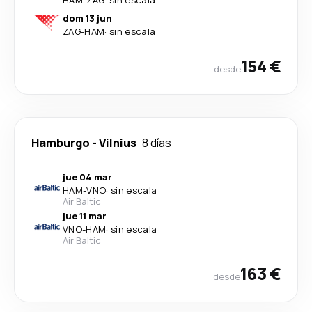
dom 13 jun
ZAG
-
HAM
·
sin escala
154 €
desde
Hamburgo
-
Vilnius
8 días
jue 04 mar
HAM
-
VNO
·
sin escala
Air Baltic
jue 11 mar
VNO
-
HAM
·
sin escala
Air Baltic
163 €
desde