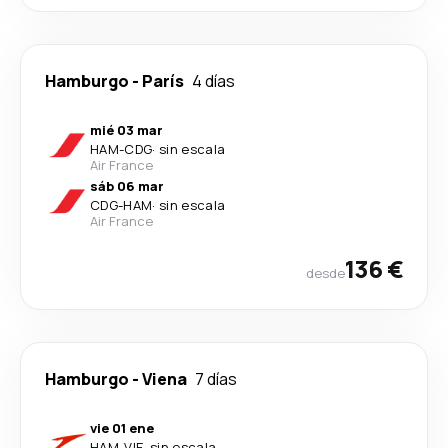
Hamburgo
-
París
4 días
mié 03 mar
HAM
-
CDG
·
sin escala
Air France
sáb 06 mar
CDG
-
HAM
·
sin escala
Air France
136 €
desde
Hamburgo
-
Viena
7 días
vie 01 ene
HAM
-
VIE
·
sin escala