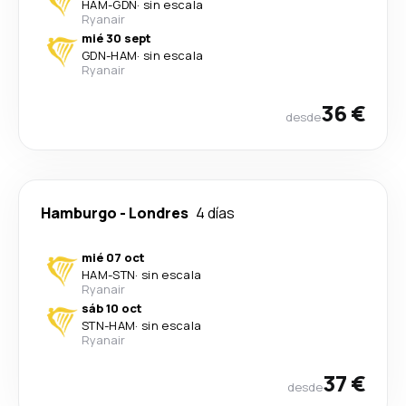
HAM
-
GDN
·
sin escala
Ryanair
mié 30 sept
GDN
-
HAM
·
sin escala
Ryanair
36 €
desde
Hamburgo
-
Londres
4 días
mié 07 oct
HAM
-
STN
·
sin escala
Ryanair
sáb 10 oct
STN
-
HAM
·
sin escala
Ryanair
37 €
desde