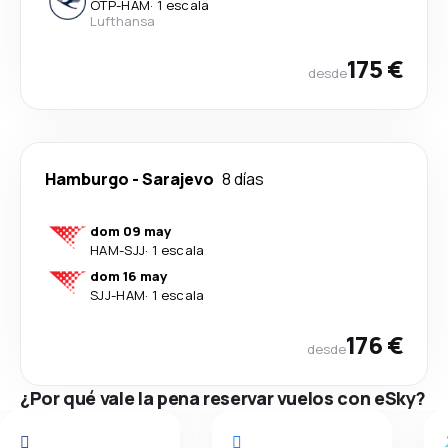
OTP
-
HAM
·
1 escala
Lufthansa
175 €
desde
Hamburgo
-
Sarajevo
8 días
dom 09 may
HAM
-
SJJ
·
1 escala
dom 16 may
SJJ
-
HAM
·
1 escala
176 €
desde
¿Por qué vale la pena reservar vuelos con eSky?