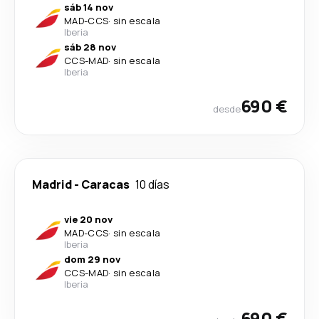
sáb 14 nov
MAD
-
CCS
·
sin escala
Iberia
sáb 28 nov
CCS
-
MAD
·
sin escala
Iberia
690 €
desde
Madrid
-
Caracas
10 días
vie 20 nov
MAD
-
CCS
·
sin escala
Iberia
dom 29 nov
CCS
-
MAD
·
sin escala
Iberia
690 €