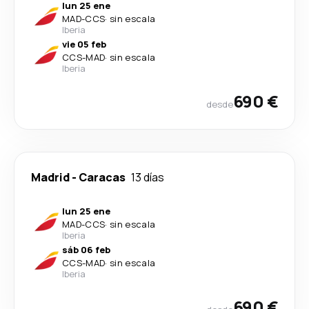
lun 25 ene
MAD
-
CCS
·
sin escala
Iberia
vie 05 feb
CCS
-
MAD
·
sin escala
Iberia
690 €
desde
Madrid
-
Caracas
13 días
lun 25 ene
MAD
-
CCS
·
sin escala
Iberia
sáb 06 feb
CCS
-
MAD
·
sin escala
Iberia
690 €