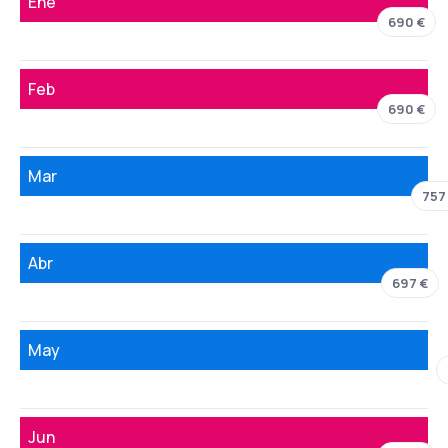
Ene
690 €
Feb
690 €
Mar
757
Abr
697 €
May
Jun