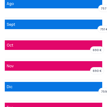
Ago
757
Sept
751 
Oct
690 €
Nov
690 €
Dic
759