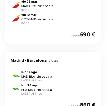
vie 05 mar
MAD
-
CCS
·
sin escala
Iberia
vie 19 mar
CCS
-
MAD
·
sin escala
Iberia
690 €
desde
Madrid
-
Barcelona
8 días
lun 17 ago
MAD
-
BLA
·
sin escala
LASER Airlines
lun 24 ago
BLA
-
MAD
·
sin escala
LASER Airlines
860 €
desde