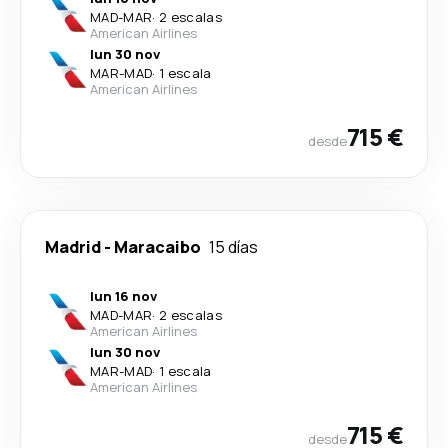
MAD
-
MAR
·
2 escalas
American Airlines
lun 30 nov
MAR
-
MAD
·
1 escala
American Airlines
715 €
desde
Madrid
-
Maracaibo
15 días
lun 16 nov
MAD
-
MAR
·
2 escalas
American Airlines
lun 30 nov
MAR
-
MAD
·
1 escala
American Airlines
715 €
desde