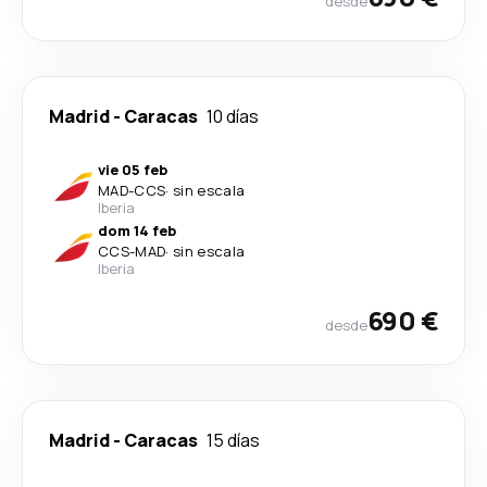
desde
Madrid
-
Caracas
10 días
vie 05 feb
MAD
-
CCS
·
sin escala
Iberia
dom 14 feb
CCS
-
MAD
·
sin escala
Iberia
690 €
desde
Madrid
-
Caracas
15 días