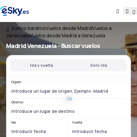
Vuelos baratos
Vuelos desde Madrid
Vuelos a
Venezuela
Vuelos desde Madrid a Venezuela
Madrid Venezuela
- Buscar vuelos
Ida y vuelta
Solo ida
Orgien
Destino
Ida
Vuelta