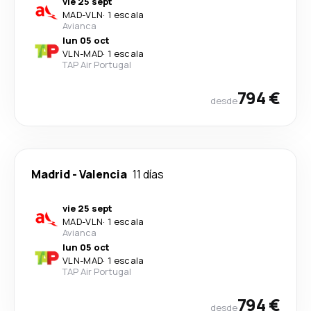
vie 25 sept
MAD
-
VLN
·
1 escala
Avianca
lun 05 oct
VLN
-
MAD
·
1 escala
TAP Air Portugal
794 €
desde
Madrid
-
Valencia
11 días
vie 25 sept
MAD
-
VLN
·
1 escala
Avianca
lun 05 oct
VLN
-
MAD
·
1 escala
TAP Air Portugal
794 €
desde