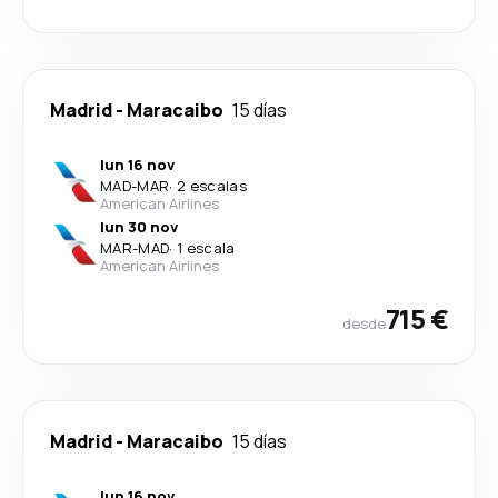
Madrid
-
Maracaibo
15 días
lun 16 nov
MAD
-
MAR
·
2 escalas
American Airlines
lun 30 nov
MAR
-
MAD
·
1 escala
American Airlines
715 €
desde
Madrid
-
Maracaibo
15 días
lun 16 nov