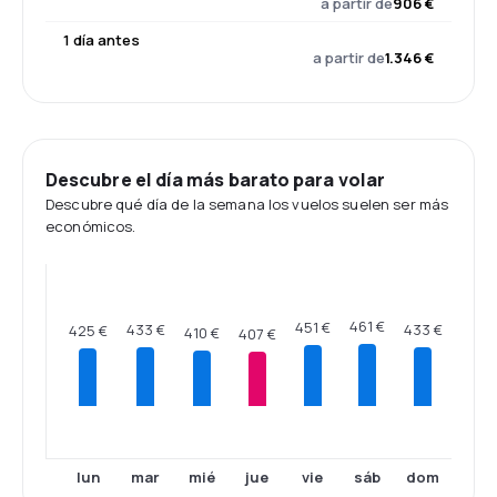
a partir de
906 €
1 día antes
a partir de
1.346 €
Descubre el día más barato para volar
Descubre qué día de la semana los vuelos suelen ser más
económicos.
461 €
451 €
433 €
433 €
425 €
410 €
407 €
lun
mar
mié
jue
vie
sáb
dom