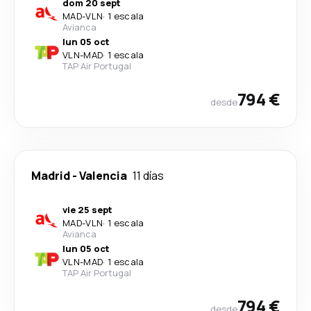
dom 20 sept
MAD
-
VLN
·
1 escala
Avianca
lun 05 oct
VLN
-
MAD
·
1 escala
TAP Air Portugal
794 €
desde
Madrid
-
Valencia
11 días
vie 25 sept
MAD
-
VLN
·
1 escala
Avianca
lun 05 oct
VLN
-
MAD
·
1 escala
TAP Air Portugal
794 €
desde