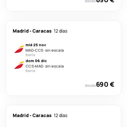
desde
Madrid
-
Caracas
12 días
mié 25 nov
MAD
-
CCS
·
sin escala
Iberia
dom 06 dic
CCS
-
MAD
·
sin escala
Iberia
690 €
desde
Madrid
-
Caracas
12 días