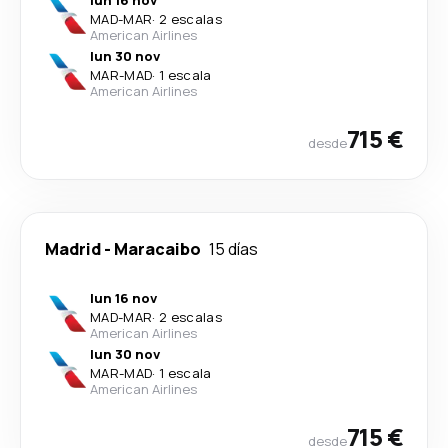
lun 16 nov
MAD
-
MAR
·
2 escalas
American Airlines
lun 30 nov
MAR
-
MAD
·
1 escala
American Airlines
715 €
desde
Madrid
-
Maracaibo
15 días
lun 16 nov
MAD
-
MAR
·
2 escalas
American Airlines
lun 30 nov
MAR
-
MAD
·
1 escala
American Airlines
715 €
desde