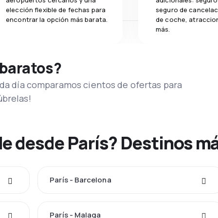
aeropuertos cercanos y una
adicionales: seguro 
elección flexible de fechas para
seguro de cancelaci
encontrar la opción más barata.
de coche, atraccion
más.
 baratos?
Cada día comparamos cientos de ofertas para
úbrelas!
de desde París? Destinos m
París - Barcelona
París - Malaga