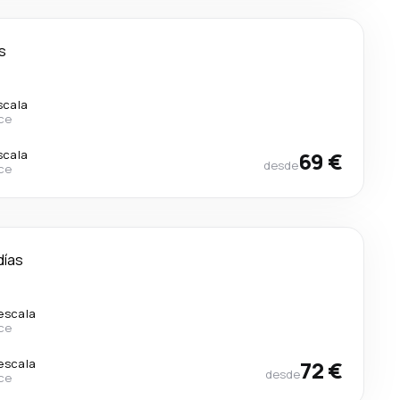
s
scala
ce
scala
69 €
desde
ce
días
 escala
ce
 escala
72 €
desde
ce