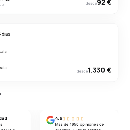
92 €
desde
ce
5 días
cala
cala
1.330 €
desde
?
idad
4.6
os
Más de 4950 opiniones de