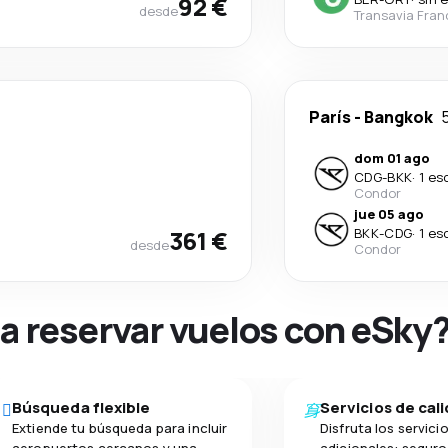
92 €
desde
Transavia Fran
París
-
Bangkok
dom 01 ago
CDG
-
BKK
·
1 es
Condor
jue 05 ago
361 €
BKK
-
CDG
·
1 es
desde
Condor
na reservar vuelos con eSky
Búsqueda flexible
Servicios de cal
Extiende tu búsqueda para incluir
Disfruta los servici