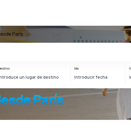
desde París
estino
Ida
V
esde París