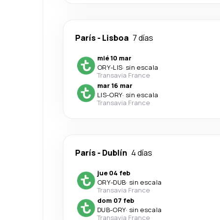
París
-
Lisboa
7 días
mié 10 mar
ORY
-
LIS
·
sin escala
Transavia France
mar 16 mar
LIS
-
ORY
·
sin escala
Transavia France
París
-
Dublín
4 días
jue 04 feb
ORY
-
DUB
·
sin escala
Transavia France
dom 07 feb
DUB
-
ORY
·
sin escala
Transavia France