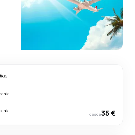
días
scala
scala
35 €
desde