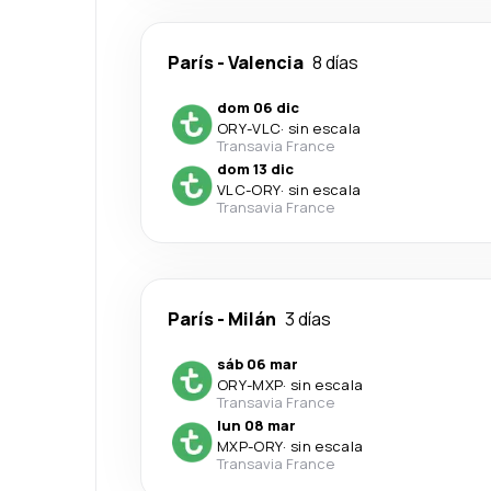
París
-
Valencia
8 días
dom 06 dic
ORY
-
VLC
·
sin escala
Transavia France
dom 13 dic
VLC
-
ORY
·
sin escala
Transavia France
París
-
Milán
3 días
sáb 06 mar
ORY
-
MXP
·
sin escala
Transavia France
lun 08 mar
MXP
-
ORY
·
sin escala
Transavia France