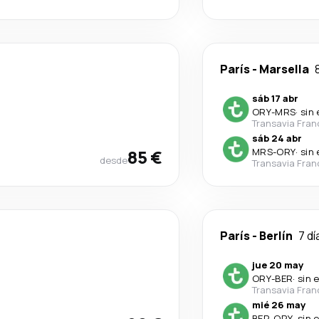
París
-
Marsella
sáb 17 abr
ORY
-
MRS
·
sin
Transavia Fran
sáb 24 abr
85 €
MRS
-
ORY
·
sin
desde
Transavia Fran
París
-
Berlín
7 dí
jue 20 may
ORY
-
BER
·
sin 
Transavia Fran
mié 26 may
BER
-
ORY
·
sin 