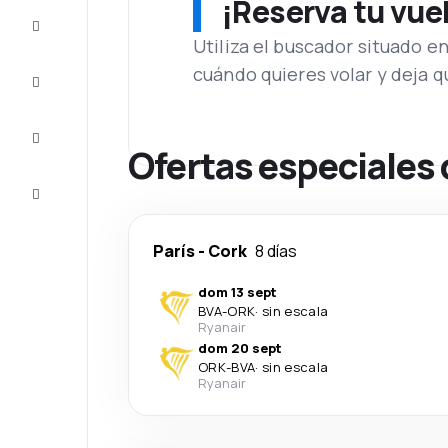
¡Reserva tu vue
Ofertas
Utiliza el buscador situado e
cuándo quieres volar y deja 
Completa
el viaje
Inspiración
y consejos
Ofertas especiales 
Atención
al cliente
París
-
Cork
8 días
dom 13 sept
BVA
-
ORK
·
sin escala
Ryanair
dom 20 sept
ORK
-
BVA
·
sin escala
Ryanair