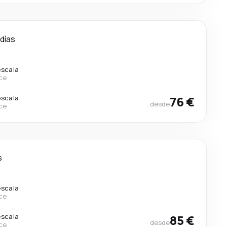
 días
escala
ce
escala
76 €
desde
ce
s
escala
ce
escala
85 €
desde
ce