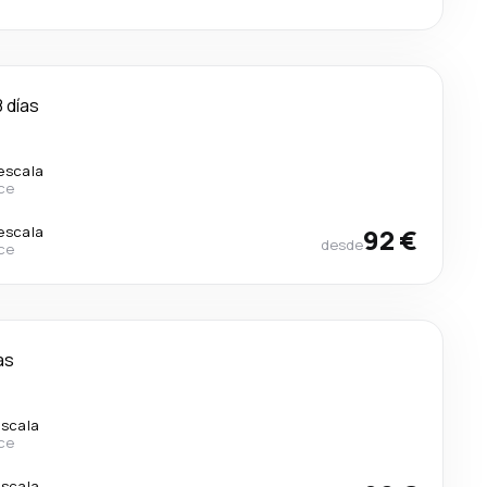
8 días
 escala
ce
 escala
92 €
desde
ce
as
escala
ce
escala