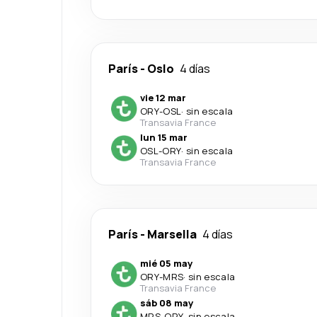
París
-
Oslo
4 días
vie 12 mar
ORY
-
OSL
·
sin escala
Transavia France
lun 15 mar
OSL
-
ORY
·
sin escala
Transavia France
París
-
Marsella
4 días
mié 05 may
ORY
-
MRS
·
sin escala
Transavia France
sáb 08 may
MRS
-
ORY
·
sin escala