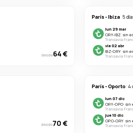
París
-
Ibiza
5 día
lun 29 mar
ORY
-
IBZ
·
sin e
Transavia Fran
vie 02 abr
64 €
IBZ
-
ORY
·
sin e
desde
Transavia Fran
París
-
Oporto
4 
lun 07 dic
ORY
-
OPO
·
sin
Transavia Fran
jue 10 dic
70 €
OPO
-
ORY
·
sin
desde
Transavia Fran