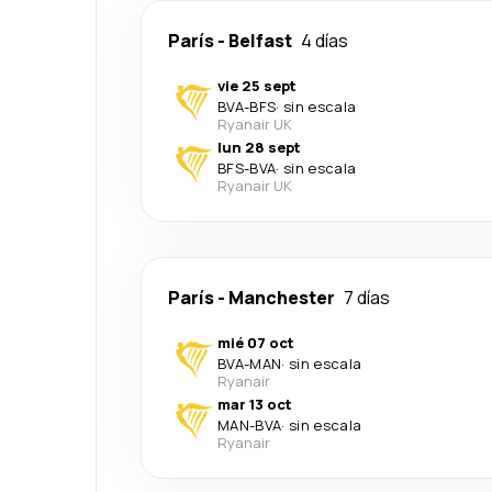
París
-
Belfast
4 días
vie 25 sept
BVA
-
BFS
·
sin escala
Ryanair UK
lun 28 sept
BFS
-
BVA
·
sin escala
Ryanair UK
París
-
Manchester
7 días
mié 07 oct
BVA
-
MAN
·
sin escala
Ryanair
mar 13 oct
MAN
-
BVA
·
sin escala
Ryanair