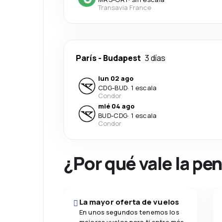
Transavia France
París
-
Budapest
3 días
lun 02 ago
CDG
-
BUD
·
1 escala
Condor
mié 04 ago
BUD
-
CDG
·
1 escala
Condor
¿Por qué vale la pe
La mayor oferta de vuelos
En unos segundos tenemos los