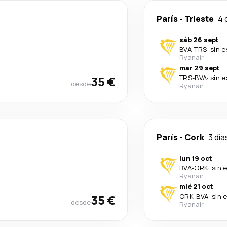
París
-
Trieste
4 
sáb 26 sept
BVA
-
TRS
·
sin 
Ryanair
mar 29 sept
35 €
TRS
-
BVA
·
sin 
desde
Ryanair
París
-
Cork
3 día
lun 19 oct
BVA
-
ORK
·
sin 
Ryanair
mié 21 oct
35 €
ORK
-
BVA
·
sin 
desde
Ryanair