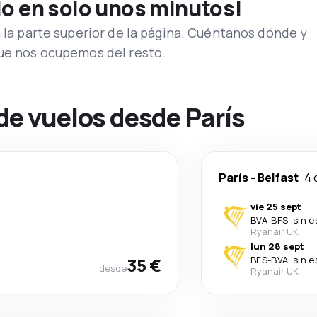
lo en solo unos minutos!
n la parte superior de la página. Cuéntanos dónde y
que nos ocupemos del resto.
de vuelos desde París
París
-
Belfast
4 
vie 25 sept
BVA
-
BFS
·
sin e
Ryanair UK
lun 28 sept
35 €
BFS
-
BVA
·
sin e
desde
Ryanair UK