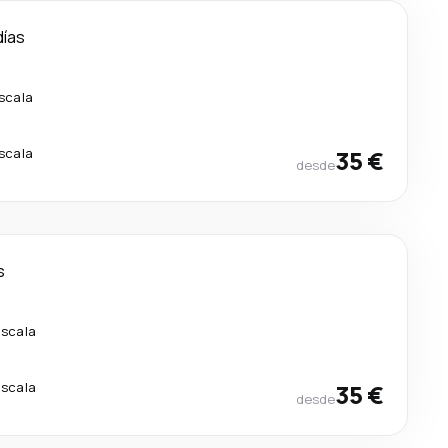
días
escala
escala
35 €
desde
s
escala
escala
35 €
desde