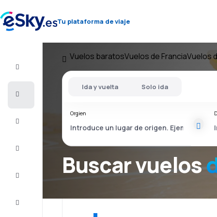
Tu plataforma de viaje
Vuelos baratos
Vuelos de Francia
Vuelos 
Vuelo+Hotel
Ida y vuelta
Solo ida
Vuelos
baratos
Orgien
D
Vacaciones
Último
minuto
Buscar vuelos
d
Escapadas
Alojamientos