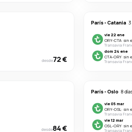
París
-
Catania
3
vie 22 ene
ORY
-
CTA
·
sin 
Transavia Fran
dom 24 ene
72 €
CTA
-
ORY
·
sin 
desde
Transavia Fran
París
-
Oslo
8 día
vie 05 mar
ORY
-
OSL
·
sin 
Transavia Fran
vie 12 mar
84 €
OSL
-
ORY
·
sin 
desde
Transavia Fran