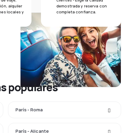
de viaje,
clientes - Elige la calidad
ón, alquiler
demostrada y reserva con
es locales y
completa confianza.
ás populares
París - Roma
París - Alicante