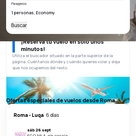
Pasajeros
Buscar
¡Reserva tu vuelo en solo unos
minutos!
Utiliza el buscador situado en la parte superior de la
página. Cuéntanos dónde y cuándo quieres volar y deja
que nos ocupemos del resto.
Ofertas especiales de vuelos desde Roma
Roma
-
Luqa
6 días
sáb 26 sept
FCO
-
MLA
·
sin escala