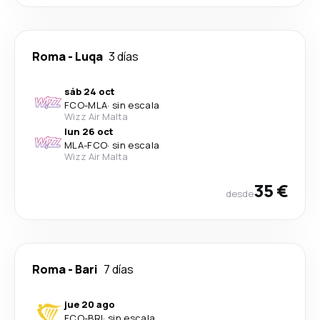
Roma
-
Luqa
3 días
sáb 24 oct
FCO
-
MLA
·
sin escala
Wizz Air Malta
lun 26 oct
MLA
-
FCO
·
sin escala
Wizz Air Malta
35 €
desde
Roma
-
Bari
7 días
jue 20 ago
FCO
-
BRI
·
sin escala