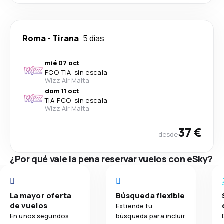
Roma
-
Tirana
5 días
mié 07 oct
FCO
-
TIA
·
sin escala
Wizz Air Malta
dom 11 oct
TIA
-
FCO
·
sin escala
Wizz Air Malta
37 €
desde
¿Por qué vale la pena reservar vuelos con eSky?
La mayor oferta
Búsqueda flexible
de vuelos
Extiende tu
En unos segundos
búsqueda para incluir