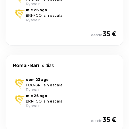
Ryanair
mié 26 ago
BRI
-
FCO
·
sin escala
Ryanair
35 €
desde
Roma
-
Bari
4 días
dom 23 ago
FCO
-
BRI
·
sin escala
Ryanair
mié 26 ago
BRI
-
FCO
·
sin escala
Ryanair
35 €
desde