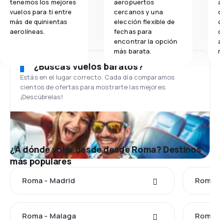
tenemos los mejores
aeropuertos
vuelos para ti entre
cercanos y una
más de quinientas
elección flexible de
aerolíneas.
fechas para
encontrar la opción
más barata.
¿Buscas vuelos baratos?
Estás en el lugar correcto. Cada día comparamos
cientos de ofertas para mostrarte las mejores.
¡Descúbrelas!
¿A dónde volar desde desde Roma? Destinos
más populares
Roma - Madrid
Roma -
Roma - Malaga
Roma -