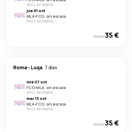
Wizz Air Malta
jue 01 oct
MLA
-
FCO
·
sin escala
Wizz Air Malta
35 €
desde
Roma
-
Luqa
7 días
mié 07 oct
FCO
-
MLA
·
sin escala
Wizz Air Malta
mar 13 oct
MLA
-
FCO
·
sin escala
Wizz Air Malta
35 €
desde