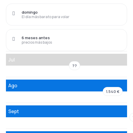
domingo
El día más barato para volar
6 meses antes
precios más bajos
Jul
??
Ago
1.540 €
Sept