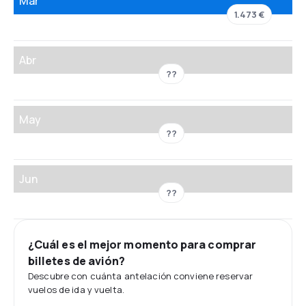
Mar
1.473 €
Abr
??
May
??
Jun
??
¿Cuál es el mejor momento para comprar
billetes de avión?
Descubre con cuánta antelación conviene reservar
vuelos de ida y vuelta.