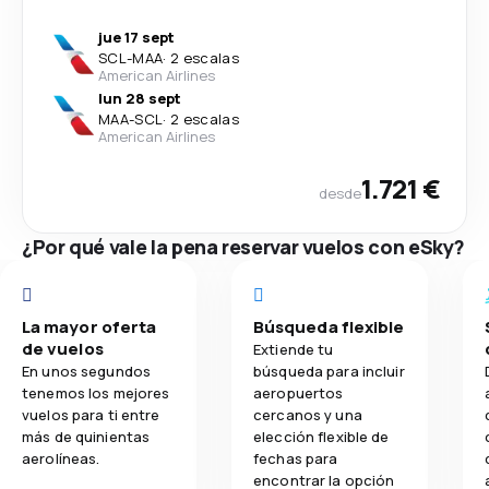
jue 17 sept
SCL
-
MAA
·
2 escalas
American Airlines
lun 28 sept
MAA
-
SCL
·
2 escalas
American Airlines
1.721 €
desde
¿Por qué vale la pena reservar vuelos con eSky?
La mayor oferta
Búsqueda flexible
de vuelos
Extiende tu
En unos segundos
búsqueda para incluir
tenemos los mejores
aeropuertos
vuelos para ti entre
cercanos y una
más de quinientas
elección flexible de
aerolíneas.
fechas para
encontrar la opción