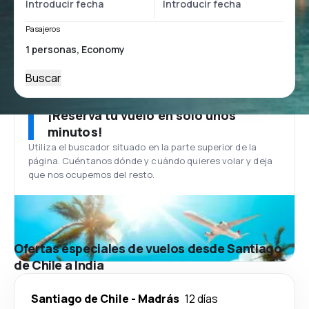
Pasajeros
Buscar
¡Reserva tu vuelo en solo unos
minutos!
Utiliza el buscador situado en la parte superior de la
página. Cuéntanos dónde y cuándo quieres volar y deja
que nos ocupemos del resto.
Ofertas especiales de vuelos desde Santiago
de Chile a India
Santiago de Chile
-
Madrás
12 días