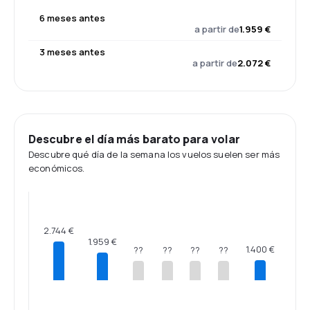
6 meses antes
a partir de
1.959 €
3 meses antes
a partir de
2.072 €
Descubre el día más barato para volar
Descubre qué día de la semana los vuelos suelen ser más
económicos.
2.744 €
1.959 €
1.400 €
??
??
??
??