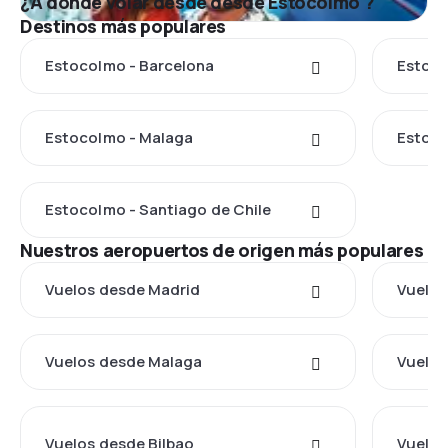
¿A dónde volar desde desde Estocolmo ?
Destinos más populares
Estocolmo - Barcelona
Estoco
Estocolmo - Malaga
Estoco
Estocolmo - Santiago de Chile
Nuestros aeropuertos de origen más populares
Vuelos desde Madrid
Vuelos
Vuelos desde Malaga
Vuelos
Vuelos desde Bilbao
Vuelos