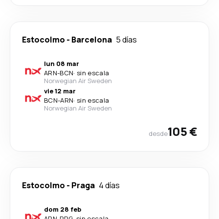
Estocolmo
-
Barcelona
5 días
lun 08 mar
ARN
-
BCN
·
sin escala
Norwegian Air Sweden
vie 12 mar
BCN
-
ARN
·
sin escala
Norwegian Air Sweden
105 €
desde
Estocolmo
-
Praga
4 días
dom 28 feb
ARN
-
PRG
·
sin escala