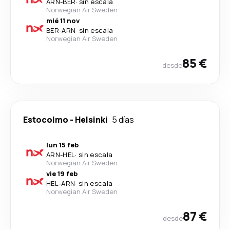
ARN
-
BER
·
sin escala
Norwegian Air Sweden
mié 11 nov
BER
-
ARN
·
sin escala
Norwegian Air Sweden
85 €
desde
Estocolmo
-
Helsinki
5 días
lun 15 feb
ARN
-
HEL
·
sin escala
Norwegian Air Sweden
vie 19 feb
HEL
-
ARN
·
sin escala
Norwegian Air Sweden
87 €
desde