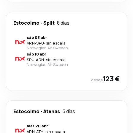
Estocolmo
-
Split
8 días
sáb 03 abr
ARN
-
SPU
·
sin escala
Norwegian Air Sweden
sáb 10 abr
SPU
-
ARN
·
sin escala
Norwegian Air Sweden
123 €
desde
Estocolmo
-
Atenas
5 días
mar 20 abr
ARN
-
ATH
·
sin escala