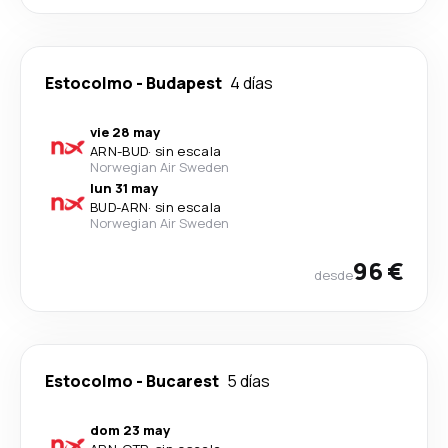
Estocolmo
-
Budapest
4 días
vie 28 may
ARN
-
BUD
·
sin escala
Norwegian Air Sweden
lun 31 may
BUD
-
ARN
·
sin escala
Norwegian Air Sweden
96 €
desde
Estocolmo
-
Bucarest
5 días
dom 23 may