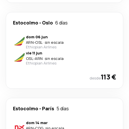
Estocolmo
-
Oslo
6 días
dom 06 jun
ARN
-
OSL
·
sin escala
Ethiopian Airlines
vie 11 jun
OSL
-
ARN
·
sin escala
Ethiopian Airlines
113 €
desde
Estocolmo
-
París
5 días
dom 14 mar
ARN
-
CDG
·
sin escala