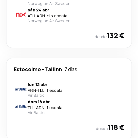
Norwegian Air Sweden
sáb 24 abr
ATH
-
ARN
·
sin escala
Norwegian Air Sweden
132 €
desde
Estocolmo
-
Tallinn
7 días
lun 12 abr
ARN
-
TLL
·
1 escala
Air Baltic
dom 18 abr
TLL
-
ARN
·
1 escala
Air Baltic
118 €
desde