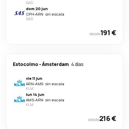
SAS
dom 20 jun
CPH
-
ARN
·
sin escala
SAS
191 €
desde
Estocolmo
-
Ámsterdam
4 días
vie 11 jun
ARN
-
AMS
·
sin escala
KLM
lun 14 jun
AMS
-
ARN
·
sin escala
KLM
216 €
desde