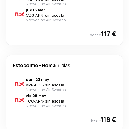
Norwegian Air Sweden
jue 18 mar
CDG
-
ARN
·
sin escala
Norwegian Air Sweden
117 €
desde
Estocolmo
-
Roma
6 días
dom 23 may
ARN
-
FCO
·
sin escala
Norwegian Air Sweden
vie 28 may
FCO
-
ARN
·
sin escala
Norwegian Air Sweden
118 €
desde