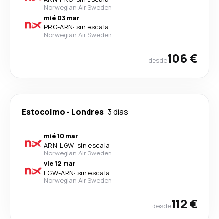
Norwegian Air Sweden
mié 03 mar
PRG
-
ARN
·
sin escala
Norwegian Air Sweden
106 €
desde
Estocolmo
-
Londres
3 días
mié 10 mar
ARN
-
LGW
·
sin escala
Norwegian Air Sweden
vie 12 mar
LGW
-
ARN
·
sin escala
Norwegian Air Sweden
112 €
desde