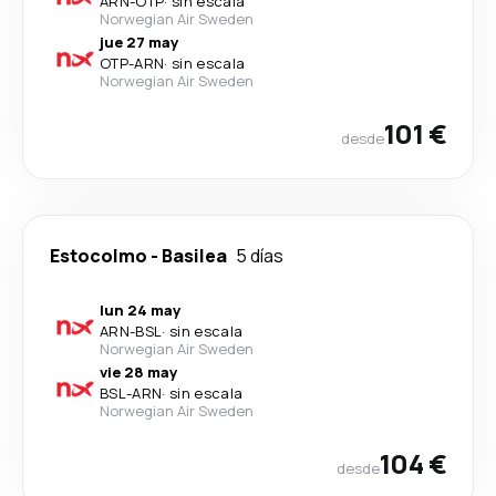
ARN
-
OTP
·
sin escala
Norwegian Air Sweden
jue 27 may
OTP
-
ARN
·
sin escala
Norwegian Air Sweden
101 €
desde
Estocolmo
-
Basilea
5 días
lun 24 may
ARN
-
BSL
·
sin escala
Norwegian Air Sweden
vie 28 may
BSL
-
ARN
·
sin escala
Norwegian Air Sweden
104 €
desde