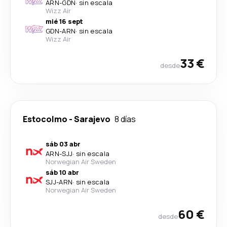
ARN
-
GDN
·
sin escala
Wizz Air
mié 16 sept
GDN
-
ARN
·
sin escala
Wizz Air
33 €
desde
Estocolmo
-
Sarajevo
8 días
sáb 03 abr
ARN
-
SJJ
·
sin escala
Norwegian Air Sweden
sáb 10 abr
SJJ
-
ARN
·
sin escala
Norwegian Air Sweden
60 €
desde