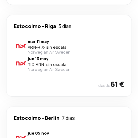
Estocolmo
-
Riga
3 días
mar 11 may
ARN
-
RIX
·
sin escala
Norwegian Air Sweden
jue 13 may
RIX
-
ARN
·
sin escala
Norwegian Air Sweden
61 €
desde
Estocolmo
-
Berlín
7 días
jue 05 nov