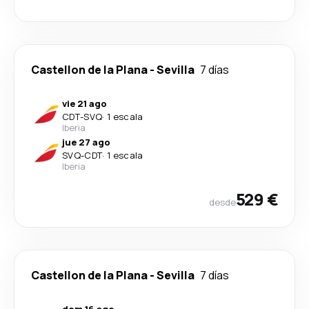
Castellon de la Plana
-
Sevilla
7 días
vie 21 ago
CDT
-
SVQ
·
1 escala
Iberia
jue 27 ago
SVQ
-
CDT
·
1 escala
Iberia
529 €
desde
Castellon de la Plana
-
Sevilla
7 días