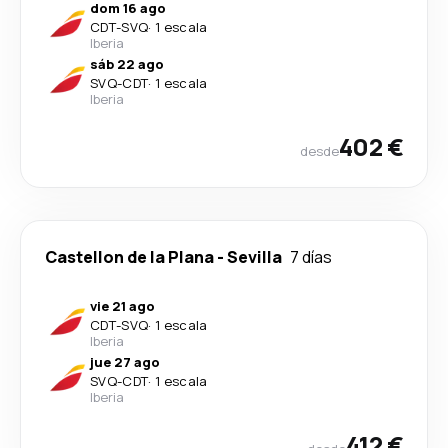
dom 16 ago
CDT
-
SVQ
·
1 escala
Iberia
sáb 22 ago
SVQ
-
CDT
·
1 escala
Iberia
402 €
desde
Castellon de la Plana
-
Sevilla
7 días
vie 21 ago
CDT
-
SVQ
·
1 escala
Iberia
jue 27 ago
SVQ
-
CDT
·
1 escala
Iberia
412 €