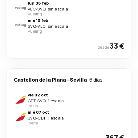
lun 08 feb
VLC
-
SVQ
·
sin escala
Vueling
mié 10 feb
SVQ
-
VLC
·
sin escala
Vueling
33 €
desde
Castellon de la Plana
-
Sevilla
6 días
vie 02 oct
CDT
-
SVQ
·
1 escala
Iberia
mié 07 oct
SVQ
-
CDT
·
1 escala
Iberia
367 €