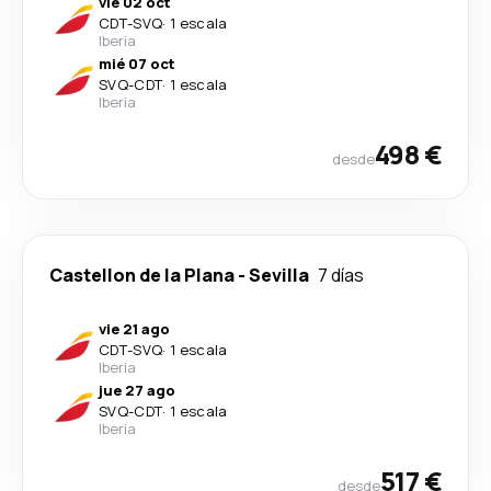
vie 02 oct
CDT
-
SVQ
·
1 escala
Iberia
mié 07 oct
SVQ
-
CDT
·
1 escala
Iberia
498 €
desde
Castellon de la Plana
-
Sevilla
7 días
vie 21 ago
CDT
-
SVQ
·
1 escala
Iberia
jue 27 ago
SVQ
-
CDT
·
1 escala
Iberia
517 €
desde