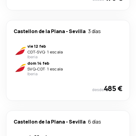
Castellon de la Plana
-
Sevilla
3 días
vie 12 feb
CDT
-
SVQ
·
1 escala
Iberia
dom 14 feb
SVQ
-
CDT
·
1 escala
Iberia
485 €
desde
Castellon de la Plana
-
Sevilla
6 días