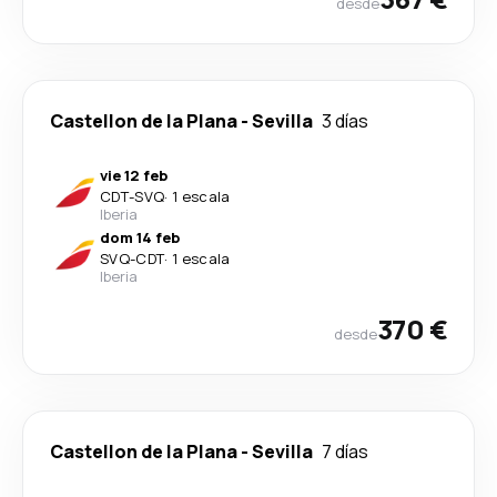
desde
Castellon de la Plana
-
Sevilla
3 días
vie 12 feb
CDT
-
SVQ
·
1 escala
Iberia
dom 14 feb
SVQ
-
CDT
·
1 escala
Iberia
370 €
desde
Castellon de la Plana
-
Sevilla
7 días