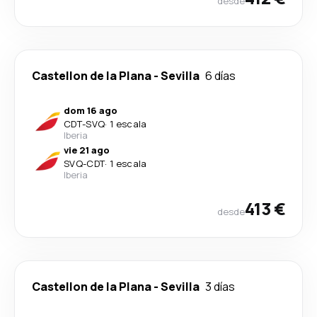
desde
Castellon de la Plana
-
Sevilla
6 días
dom 16 ago
CDT
-
SVQ
·
1 escala
Iberia
vie 21 ago
SVQ
-
CDT
·
1 escala
Iberia
413 €
desde
Castellon de la Plana
-
Sevilla
3 días