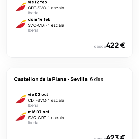
vie 12 feb
CDT
-
SVQ
·
1 escala
Iberia
dom 14 feb
SVQ
-
CDT
·
1 escala
Iberia
422 €
desde
Castellon de la Plana
-
Sevilla
6 días
vie 02 oct
CDT
-
SVQ
·
1 escala
Iberia
mié 07 oct
SVQ
-
CDT
·
1 escala
Iberia
423 €
desde