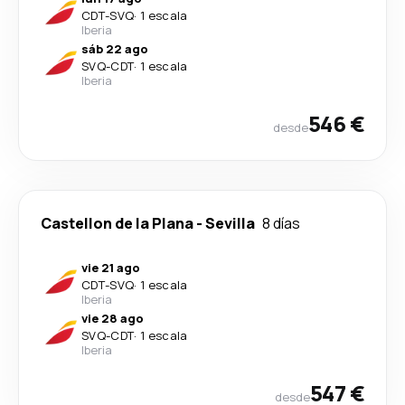
CDT
-
SVQ
·
1 escala
Iberia
sáb 22 ago
SVQ
-
CDT
·
1 escala
Iberia
546 €
desde
Castellon de la Plana
-
Sevilla
8 días
vie 21 ago
CDT
-
SVQ
·
1 escala
Iberia
vie 28 ago
SVQ
-
CDT
·
1 escala
Iberia
547 €
desde