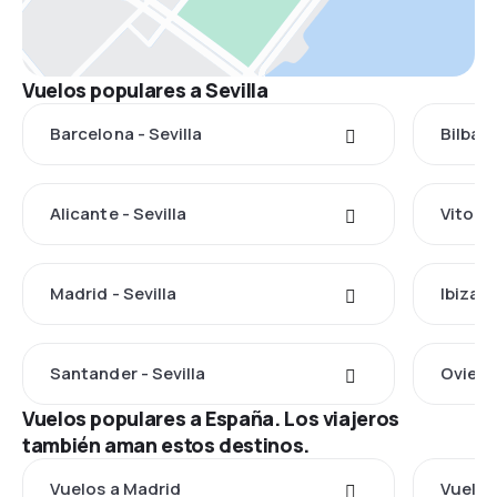
Vuelos populares a Sevilla
Barcelona - Sevilla
Bilbao 
Alicante - Sevilla
Vitoria
Madrid - Sevilla
Ibiza -
Santander - Sevilla
Oviedo 
Vuelos populares a España. Los viajeros
también aman estos destinos.
Vuelos a Madrid
Vuelos