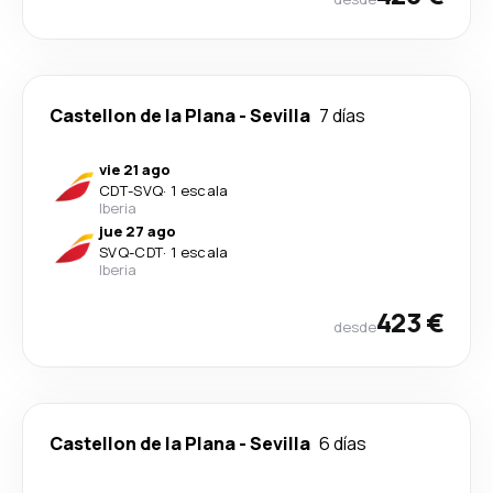
Castellon de la Plana
-
Sevilla
7 días
vie 21 ago
CDT
-
SVQ
·
1 escala
Iberia
jue 27 ago
SVQ
-
CDT
·
1 escala
Iberia
423 €
desde
Castellon de la Plana
-
Sevilla
6 días