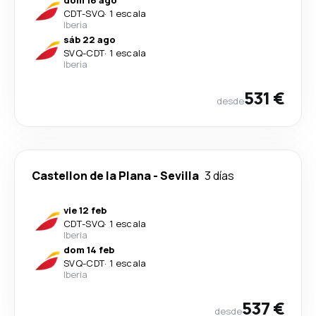
dom 16 ago
CDT
-
SVQ
·
1 escala
Iberia
sáb 22 ago
SVQ
-
CDT
·
1 escala
Iberia
531 €
desde
Castellon de la Plana
-
Sevilla
3 días
vie 12 feb
CDT
-
SVQ
·
1 escala
Iberia
dom 14 feb
SVQ
-
CDT
·
1 escala
Iberia
537 €
desde