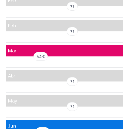
Ene
??
Feb
??
Mar
42 €
Abr
??
May
??
Jun