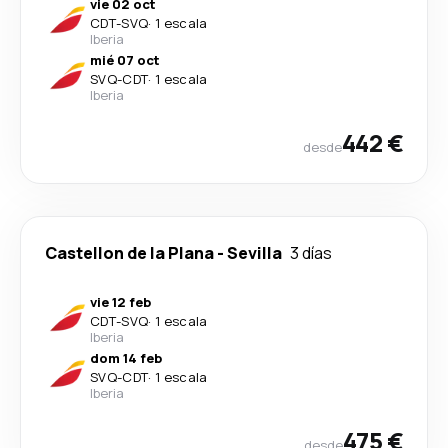
vie 02 oct
CDT
-
SVQ
·
1 escala
Iberia
mié 07 oct
SVQ
-
CDT
·
1 escala
Iberia
442 €
desde
Castellon de la Plana
-
Sevilla
3 días
vie 12 feb
CDT
-
SVQ
·
1 escala
Iberia
dom 14 feb
SVQ
-
CDT
·
1 escala
Iberia
475 €
desde