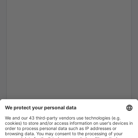
Pichoy (ZAL)
Porvenir (WPR)
Presidente Ibanez (PUQ)
Guardia Marina Zañartu Airport (WPU)
Aeropuerto Ricardo García Posada (ESR)
Teniente Julio Gallardo Airport (PNT)
Teniente Vidal (BBA)