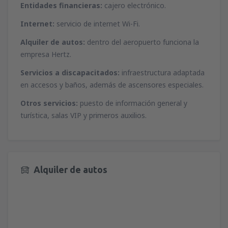
desde
Málaga, Pablo Ruiz Picasso
(AGP)
Entidades financieras:
cajero electrónico.
desde
Ibiza, Ibiza
(IBZ)
46
A PARTIR DE:
EUR
44
Internet:
servicio de internet Wi-Fi.
A PARTIR DE:
EUR
Alquiler de autos:
dentro del aeropuerto funciona la
desde
Valencia, Valencia-Manises
(VLC)
desde
Mahon, Menorca Mahón
(MAH)
empresa Hertz.
37
A PARTIR DE:
EUR
45
A PARTIR DE:
EUR
Servicios a discapacitados:
infraestructura adaptada
en accesos y baños, además de ascensores especiales.
desde
Barcelona, El Prat
(BCN)
desde
Palma de Mallorca, Palma de
49
A PARTIR DE:
EUR
Mallorca
(PMI)
Otros servicios:
puesto de información general y
37
turística, salas VIP y primeros auxilios.
A PARTIR DE:
EUR
desde
Alicante, Alicante Intl Airport
(ALC)
34
A PARTIR DE:
EUR
desde
Sevilla, San Pablo
(SVQ)
66
A PARTIR DE:
EUR
Alquiler de autos
desde
Granadilla de Abona, Tenerife Sur -
Reina Sofia
(TFS)
107
A PARTIR DE:
EUR