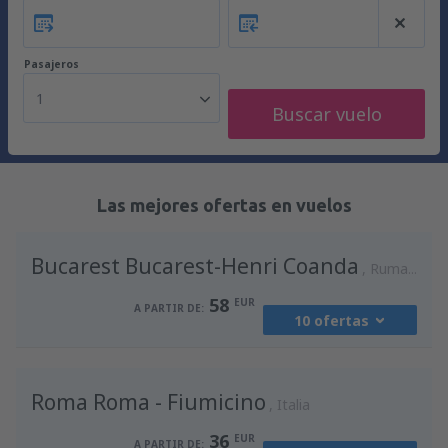
Pasajeros
1
Buscar vuelo
Las mejores ofertas en vuelos
Bucarest Bucarest-Henri Coanda
Rumania
58
EUR
A PARTIR DE:
10 ofertas
desde
Madrid, Madrid-Barajas
(MAD)
Roma Roma - Fiumicino
94
Italia
A PARTIR DE:
EUR
36
EUR
A PARTIR DE: